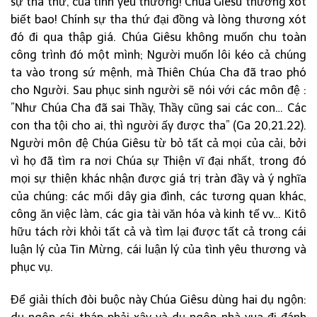
sự tha thứ, của tình yêu thương! Chúa Giêsu thương xót
biết bao! Chính sự tha thứ đại đồng và lòng thương xót
đó đi qua thập giá. Chúa Giêsu không muốn chu toàn
công trình đó một mình; Người muốn lôi kéo cả chúng
ta vào trong sứ mệnh, mà Thiên Chúa Cha đã trao phó
cho Người. Sau phục sinh người sẽ nói với các môn đệ :
”Như Chúa Cha đã sai Thầy, Thầy cũng sai các con… Các
con tha tội cho ai, thì người ấy được tha” (Ga 20,21.22).
Người môn đệ Chúa Giêsu từ bỏ tất cả mọi của cải, bởi
vì họ đã tìm ra nơi Chúa sự Thiện vĩ đại nhất, trong đó
mọi sự thiện khác nhận được giá trị tràn đầy và ý nghĩa
của chúng: các mối dây gia đình, các tương quan khác,
công ăn việc làm, các gia tài văn hóa và kinh tế vv… Kitô
hữu tách rời khỏi tất cả và tìm lại được tất cả trong cái
luận lý của Tin Mừng, cái luận lý của tình yêu thương và
phục vụ.
Để giải thích đòi buộc này Chúa Giêsu dùng hai dụ ngộn: