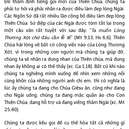
Để thẩm định tiếng gọi mời của Thiên Chúa, chúng ta
phải tự hỏi và phải nhận ra được điều làm đẹp lòng Ngài.
Các Ngôn Sứ đã rất nhiều lần công bố điều làm đẹp lòng
Thiên Chúa. Sứ điệp của các Ngài được tóm tắt lại trong
một câu văn rất tuyệt vời sau đây: “
Ta muốn Lòng
Thương Xót chứ đâu cần lễ tế
” (Mt 9,13; Hs 6,6). Thiên
Chúa hài lòng về bất cứ công việc nào của Lòng Thương
Xót, vì trong những con người mà chúng ta giúp đỡ,
chúng ta sẽ nhận ra dung nhan của Thiên chúa, mà dung
nhan ấy không ai có thể thấy (xc. Ga 1,18). Bất cứ khi nào
chúng ta nghiêng mình xuống để nhìn xem những nỗi
cùng khốn của những người anh chị em, thì có nghĩa là
lúc ấy chúng ta đang cho Chúa Giêsu ăn, cũng như đang
cho Ngài uống, chúng ta đang mặc quần áo cho Con
Thiên Chúa, đang hỗ trợ và đang viếng thăm Ngài (xc. Mt
25,40).
Chúng ta được kêu gọi để cụ thể hóa tất cả những gì