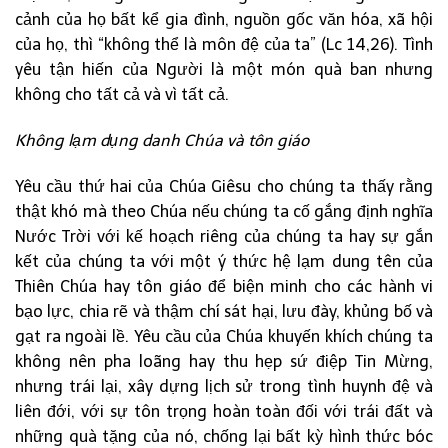
cảnh của họ bất kể gia đình, nguồn gốc văn hóa, xã hội
của họ, thì “không thể là môn đệ của ta” (Lc 14,26). Tình
yêu tận hiến của Người là một món quà ban nhưng
không cho tất cả và vì tất cả.
Không lạm dụng danh Chúa và tôn giáo
Yêu cầu thứ hai của Chúa Giêsu cho chúng ta thấy rằng
thật khó mà theo Chúa nếu chúng ta cố gắng định nghĩa
Nước Trời với kế hoạch riêng của chúng ta hay sự gắn
kết của chúng ta với một ý thức hệ lạm dung tên của
Thiên Chúa hay tôn giáo để biện minh cho các hành vi
bạo lực, chia rẽ và thậm chí sát hại, lưu đày, khủng bố và
gạt ra ngoài lề. Yêu cầu của Chúa khuyến khích chúng ta
không nên pha loãng hay thu hẹp sứ điệp Tin Mừng,
nhưng trái lại, xây dựng lịch sử trong tình huynh đệ và
liên đới, với sự tôn trọng hoàn toàn đối với trái đất và
những quà tặng của nó, chống lại bất kỳ hình thức bóc