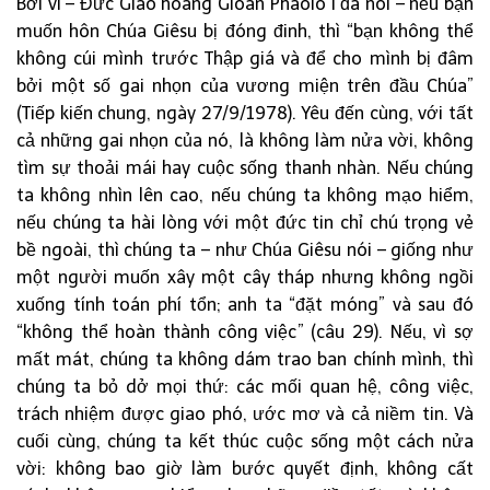
Bởi vì – Đức Giáo hoàng Gioan Phaolo I đã nói – nếu bạn
muốn hôn Chúa Giêsu bị đóng đinh, thì “bạn không thể
không cúi mình trước Thập giá và để cho mình bị đâm
bởi một số gai nhọn của vương miện trên đầu Chúa”
(Tiếp kiến chung, ngày 27/9/1978). Yêu đến cùng, với tất
cả những gai nhọn của nó, là không làm nửa vời, không
tìm sự thoải mái hay cuộc sống thanh nhàn. Nếu chúng
ta không nhìn lên cao, nếu chúng ta không mạo hiểm,
nếu chúng ta hài lòng với một đức tin chỉ chú trọng vẻ
bề ngoài, thì chúng ta – như Chúa Giêsu nói – giống như
một người muốn xây một cây tháp nhưng không ngồi
xuống tính toán phí tổn; anh ta “đặt móng” và sau đó
“không thể hoàn thành công việc” (câu 29). Nếu, vì sợ
mất mát, chúng ta không dám trao ban chính mình, thì
chúng ta bỏ dở mọi thứ: các mối quan hệ, công việc,
trách nhiệm được giao phó, ước mơ và cả niềm tin. Và
cuối cùng, chúng ta kết thúc cuộc sống một cách nửa
vời: không bao giờ làm bước quyết định, không cất