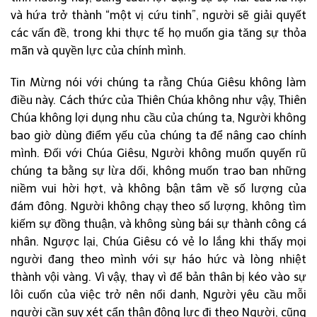
và hứa trở thành “một vị cứu tinh”, người sẽ giải quyết
các vấn đề, trong khi thực tế họ muốn gia tăng sự thỏa
mãn và quyền lực của chính mình.
Tin Mừng nói với chúng ta rằng Chúa Giêsu không làm
điều này. Cách thức của Thiên Chúa không như vậy, Thiên
Chúa không lợi dụng nhu cầu của chúng ta, Người không
bao giờ dùng điểm yếu của chúng ta để nâng cao chính
mình. Đối với Chúa Giêsu, Người không muốn quyến rũ
chúng ta bằng sự lừa dối, không muốn trao ban những
niềm vui hời hợt, và không bận tâm về số lượng của
đám đông. Người không chạy theo số lượng, không tìm
kiếm sự đồng thuận, và không sùng bái sự thành công cá
nhân. Ngược lại, Chúa Giêsu có vẻ lo lắng khi thấy mọi
người đang theo mình với sự háo hức và lòng nhiệt
thành vội vàng. Vì vậy, thay vì để bản thân bị kéo vào sự
lôi cuốn của việc trở nên nổi danh, Người yêu cầu mỗi
người cần suy xét cẩn thận động lực đi theo Người, cũng