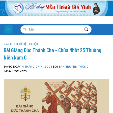
Skip
to
content
GIÁO LÝ
,
TIN NỔI BẬT
,
TƯ LIỆU
Bài Giảng Đức Thánh Cha – Chúa Nhật 23 Thường
Niên Năm C
ĐĂNG NGÀY
4 THÁNG CHÍN, 2025
BỞI
BAN TRUYỀN THÔNG
684 lượt xem