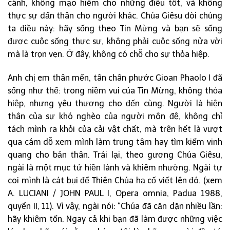
cánh, không mạo hiểm cho những điều tốt, và không
thực sự dấn thân cho người khác. Chúa Giêsu đòi chúng
ta điều này: hãy sống theo Tin Mừng và bạn sẽ sống
được cuộc sống thực sự, không phải cuộc sống nửa vời
mà là trọn vẹn. Ở đây, không có chỗ cho sự thỏa hiệp.
Anh chị em thân mến, tân chân phước Gioan Phaolo I đã
sống như thế: trong niềm vui của Tin Mừng, không thỏa
hiệp, nhưng yêu thương cho đến cùng. Người là hiện
thân của sự khó nghèo của người môn đệ, không chỉ
tách mình ra khỏi của cải vật chất, mà trên hết là vượt
qua cám dỗ xem mình làm trung tâm hay tìm kiếm vinh
quang cho bản thân. Trái lại, theo gương Chúa Giêsu,
ngài là một mục tử hiền lành và khiêm nhường. Ngài tự
coi mình là cát bụi để Thiên Chúa hạ cố viết lên đó. (xem
A. LUCIANI / JOHN PAUL I, Opera omnia, Padua 1988,
quyển II, 11). Vì vậy, ngài nói: “Chúa đã căn dặn nhiều lần:
hãy khiêm tốn. Ngay cả khi bạn đã làm được những việc