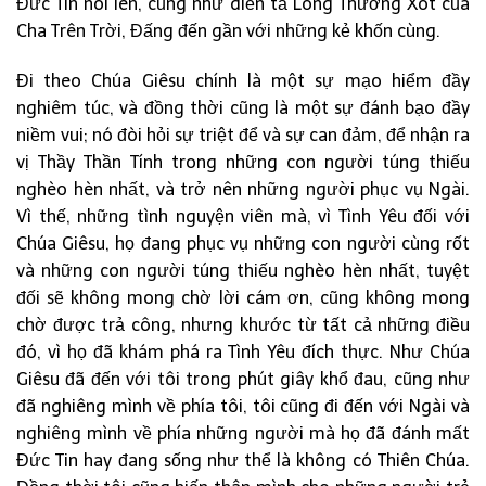
Đức Tin nói lên, cũng như diễn tả Lòng Thương Xót của
Cha Trên Trời, Đấng đến gần với những kẻ khốn cùng.
Đi theo Chúa Giêsu chính là một sự mạo hiểm đầy
nghiêm túc, và đồng thời cũng là một sự đánh bạo đầy
niềm vui; nó đòi hỏi sự triệt để và sự can đảm, để nhận ra
vị Thầy Thần Tính trong những con người túng thiếu
nghèo hèn nhất, và trở nên những người phục vụ Ngài.
Vì thế, những tình nguyện viên mà, vì Tình Yêu đối với
Chúa Giêsu, họ đang phục vụ những con người cùng rốt
và những con người túng thiếu nghèo hèn nhất, tuyệt
đối sẽ không mong chờ lời cám ơn, cũng không mong
chờ được trả công, nhưng khước từ tất cả những điều
đó, vì họ đã khám phá ra Tình Yêu đích thực. Như Chúa
Giêsu đã đến với tôi trong phút giây khổ đau, cũng như
đã nghiêng mình về phía tôi, tôi cũng đi đến với Ngài và
nghiêng mình về phía những người mà họ đã đánh mất
Đức Tin hay đang sống như thể là không có Thiên Chúa.