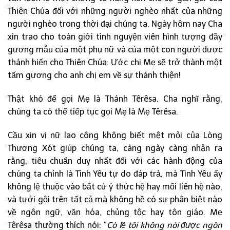
Thiên Chúa đối với những người nghèo nhất của những
người nghèo trong thời đại chúng ta. Ngày hôm nay Cha
xin trao cho toàn giới tình nguyện viên hình tượng đầy
gương mẫu của một phụ nữ và của một con người được
thánh hiến cho Thiên Chúa: Ước chi Mẹ sẽ trở thành một
tấm gương cho anh chị em về sự thánh thiện!
Thật khó để gọi Mẹ là Thánh Têrêsa. Cha nghĩ rằng,
chúng ta có thể tiếp tục gọi Mẹ là Mẹ Têrêsa.
Cầu xin vị nữ lao công không biết mệt mỏi của Lòng
Thương Xót giúp chúng ta, càng ngày càng nhận ra
rằng, tiêu chuẩn duy nhất đối với các hành động của
chúng ta chính là Tình Yêu tự do đáp trả, mà Tình Yêu ấy
không lệ thuộc vào bất cứ ý thức hệ hay mối liên hệ nào,
và tưới gội trên tất cả mà không hề có sự phân biệt nào
về ngôn ngữ, văn hóa, chủng tộc hay tôn giáo. Mẹ
Têrêsa thường thích nói: “
Có lẽ tôi không nói được ngôn