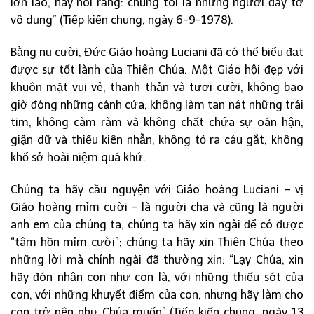
lớn lao, hãy nói rằng: chúng tôi là những người đầy tớ
vô dụng” (Tiếp kiến chung, ngày 6-9-1978).
Bằng nụ cười, Đức Giáo hoàng Luciani đã có thể biểu đạt
được sự tốt lành của Thiên Chúa. Một Giáo hội đẹp với
khuôn mặt vui vẻ, thanh thản và tươi cười, không bao
giờ đóng những cánh cửa, không làm tan nát những trái
tim, không càm ràm và không chất chứa sự oán hận,
giận dữ và thiếu kiên nhẫn, không tỏ ra cáu gắt, không
khổ sở hoài niệm quá khứ.
Chúng ta hãy cầu nguyện với Giáo hoàng Luciani – vị
Giáo hoàng mỉm cười – là người cha và cũng là người
anh em của chúng ta, chúng ta hãy xin ngài để có được
“tâm hồn mỉm cười”; chúng ta hãy xin Thiên Chúa theo
những lời mà chính ngài đã thường xin: “Lạy Chúa, xin
hãy đón nhận con như con là, với những thiếu sót của
con, với những khuyết điểm của con, nhưng hãy làm cho
con trở nên như Chúa muốn” (Tiếp kiến chung, ngày 13