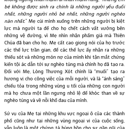
bé không được sinh ra chính là những người yếu đuối
nhất, những người nhỏ bé nhất, những người nghèo
nàn nhất
.” Mẹ cúi mình xuống trên những người bị kiệt
lực mà người ta để cho họ chết cách vất vưởng bên
những vệ đường, vì Mẹ nhìn nhận phẩm giá mà Thiên
Chúa đã ban cho họ. Mẹ cất cao giọng nói của họ trước
các thế lực trần gian, để các thế lực ấy nhận ra những
thiếu sót và những món nợ của mình khi tận mắt chứng
kiến tội ác dẫn tới sự nghèo túng mà chính họ đã tạo ra.
Đối với Mẹ, Lòng Thương Xót chính là “muối” tạo ra
hương vị cho công việc của mỗi người, và là “ánh sáng”
chiếu tỏa trong những vùng u tối của những con người
mà họ chưa một lần ngưng nhỏ lệ để khóc than về sự
nghèo túng và về nỗi khổ đau của mình.
Sứ vụ của Mẹ tại những khu vực ngoại ô của các thành
phố cũng như tại những vùng ngoại vi của cuộc sống,
vẫn luôn là một chứng tá hùng hồn cho sự gần gũi của