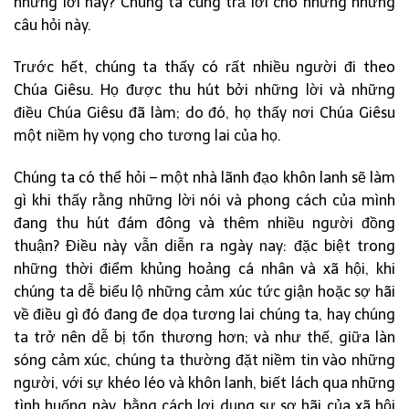
những lời này? Chúng ta cùng trả lời cho những những
câu hỏi này.
Trước hết, chúng ta thấy có rất nhiều người đi theo
Chúa Giêsu. Họ được thu hút bởi những lời và những
điều Chúa Giêsu đã làm; do đó, họ thấy nơi Chúa Giêsu
một niềm hy vọng cho tương lai của họ.
Chúng ta có thể hỏi – một nhà lãnh đạo khôn lanh sẽ làm
gì khi thấy rằng những lời nói và phong cách của mình
đang thu hút đám đông và thêm nhiều người đồng
thuận? Điều này vẫn diễn ra ngày nay: đặc biệt trong
những thời điểm khủng hoảng cá nhân và xã hội, khi
chúng ta dễ biểu lộ những cảm xúc tức giận hoặc sợ hãi
về điều gì đó đang đe dọa tương lai chúng ta, hay chúng
ta trở nên dễ bị tổn thương hơn; và như thế, giữa làn
sóng cảm xúc, chúng ta thường đặt niềm tin vào những
người, với sự khéo léo và khôn lanh, biết lách qua những
tình huống này, bằng cách lợi dụng sự sợ hãi của xã hội