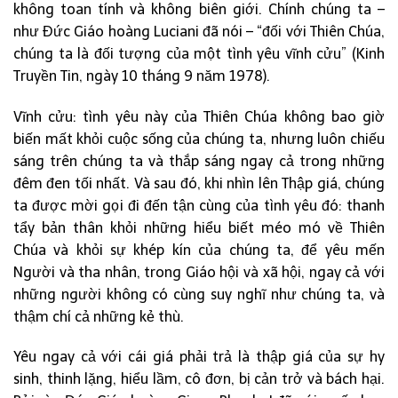
không toan tính và không biên giới. Chính chúng ta –
như Đức Giáo hoàng Luciani đã nói – “đối với Thiên Chúa,
chúng ta là đối tượng của một tình yêu vĩnh cửu” (Kinh
Truyền Tin, ngày 10 tháng 9 năm 1978).
Vĩnh cửu: tình yêu này của Thiên Chúa không bao giờ
biến mất khỏi cuộc sống của chúng ta, nhưng luôn chiếu
sáng trên chúng ta và thắp sáng ngay cả trong những
đêm đen tối nhất. Và sau đó, khi nhìn lên Thập giá, chúng
ta được mời gọi đi đến tận cùng của tình yêu đó: thanh
tẩy bản thân khỏi những hiểu biết méo mó về Thiên
Chúa và khỏi sự khép kín của chúng ta, để yêu mến
Người và tha nhân, trong Giáo hội và xã hội, ngay cả với
những người không có cùng suy nghĩ như chúng ta, và
thậm chí cả những kẻ thù.
Yêu ngay cả với cái giá phải trả là thập giá của sự hy
sinh, thinh lặng, hiểu lầm, cô đơn, bị cản trở và bách hại.