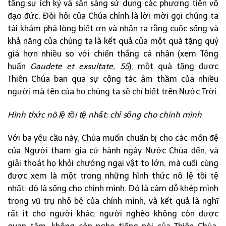
tăng sự ích kỷ và sẵn sàng sử dụng các phương tiện vô
đạo đức. Đòi hỏi của Chúa chính là lời mời gọi chúng ta
tái khám phá lòng biết ơn và nhận ra rằng cuộc sống và
khả năng của chúng ta là kết quả của một quà tặng quý
giá hơn nhiều so với chiến thắng cá nhân (xem Tông
huấn
Gaudete et exsultate, 55
), một quà tặng được
Thiên Chúa ban qua sự cộng tác âm thầm của nhiều
người mà tên của họ chúng ta sẽ chỉ biết trên Nước Trời.
Hình thức nô lệ tồi tệ nhất: chỉ sống cho chính mình
Với ba yêu cầu này, Chúa muốn chuẩn bị cho các môn đệ
của Người tham gia cử hành ngày Nước Chúa đến, và
giải thoát họ khỏi chướng ngại vật to lớn, mà cuối cùng
được xem là một trong những hình thức nô lệ tồi tệ
nhất: đó là sống cho chính mình. Đó là cám dỗ khép mình
trong vũ trụ nhỏ bé của chính mình, và kết quả là nghĩ
rất ít cho người khác: người nghèo không còn được