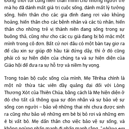
Đồng thời tôi cũng hiến thân mình cho những người trẻ
mà họ đã đánh mất giá trị cuộc sống, đánh mất lý tưởng
sống, hiến thân cho các gia đình đang rơi vào khủng
hoảng, hiến thân cho các bệnh nhân và các tù nhân, hiến
thân cho những trẻ vị thành niên đang sống trong sự
buông thả, cũng như cho các cụ già đang bị bỏ mặc một
mình trong cô đơn. Bất cứ nơi đâu có một bàn tay giơ ra
để cầu xin sự giúp đỡ hầu tái đứng dậy, thì ở đó cũng
phải có sự hiện diện của chúng ta và sự hiện diện của
Giáo hội để đưa ra sự hỗ trợ và niềm hy vọng.
Trong toàn bộ cuộc sống của mình, Mẹ Têrêsa chính là
một nữ thừa tác viên đầy quảng đại đối với Lòng
Thương Xót của Thiên Chúa, bằng cách là Mẹ hiện diện ở
đó cho tất cả thông qua sự đón nhận và sự bảo vệ sự
sống con người – bảo vệ những thai nhi chưa được sinh
ra cũng như bảo vệ những em bé bị bỏ rơi và những em
é bị vất bỏ. Mẹ dấn thân cho việc bảo vệ sự sống, và
không ngừng nhấn mạnh đi nhấn mạnh rằng, “
những em