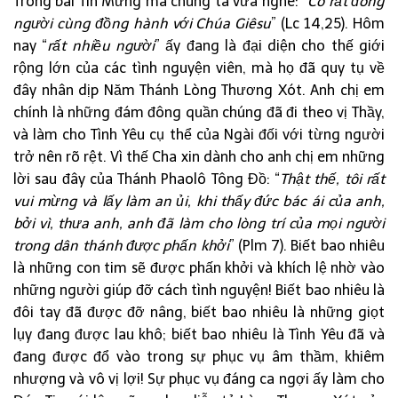
Trong bài Tin Mừng mà chúng ta vừa nghe: “
Có rất đông
người cùng đồng hành với Chúa Giêsu
” (Lc 14,25). Hôm
nay “
rất nhiều người
” ấy đang là đại diện cho thế giới
rộng lớn của các tình nguyện viên, mà họ đã quy tụ về
đây nhân dịp Năm Thánh Lòng Thương Xót. Anh chị em
chính là những đám đông quần chúng đã đi theo vị Thầy,
và làm cho Tình Yêu cụ thể của Ngài đối với từng người
trở nên rõ rệt. Vì thế Cha xin dành cho anh chị em những
lời sau đây của Thánh Phaolô Tông Đồ: “
Thật thế, tôi rất
vui mừng và lấy làm an ủi, khi thấy đức bác ái của anh,
bởi vì, thưa anh, anh đã làm cho lòng trí của mọi người
trong dân thánh được phấn khởi
” (Plm 7). Biết bao nhiêu
là những con tim sẽ được phấn khởi và khích lệ nhờ vào
những người giúp đỡ cách tình nguyện! Biết bao nhiêu là
đôi tay đã được đỡ nâng, biết bao nhiêu là những giọt
lụy đang được lau khô; biết bao nhiêu là Tình Yêu đã và
đang được đổ vào trong sự phục vụ âm thầm, khiêm
nhượng và vô vị lợi! Sự phục vụ đáng ca ngợi ấy làm cho