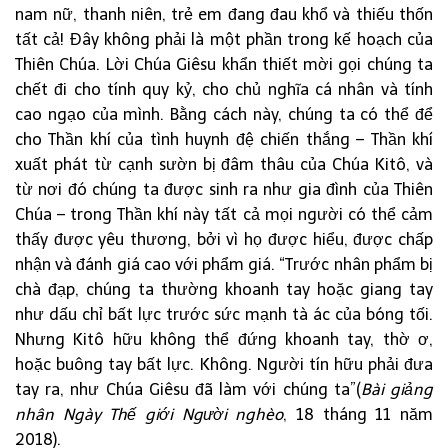
nam nữ, thanh niên, trẻ em đang đau khổ và thiếu thốn
tất cả! Đây không phải là một phần trong kế hoạch của
Thiên Chúa. Lời Chúa Giêsu khẩn thiết mời gọi chúng ta
chết đi cho tính quy kỷ, cho chủ nghĩa cá nhân và tính
cao ngạo của mình. Bằng cách này, chúng ta có thể để
cho Thần khí của tình huynh đệ chiến thắng – Thần khí
xuất phát từ cạnh sườn bị đâm thâu của Chúa Kitô, và
từ nơi đó chúng ta được sinh ra như gia đình của Thiên
Chúa – trong Thần khí này tất cả mọi người có thể cảm
thấy được yêu thương, bởi vì họ được hiểu, được chấp
nhận và đánh giá cao với phẩm giá. “Trước nhân phẩm bị
chà đạp, chúng ta thường khoanh tay hoặc giang tay
như dấu chỉ bất lực trước sức mạnh tà ác của bóng tối.
Nhưng Kitô hữu không thể đứng khoanh tay, thờ ơ,
hoặc buông tay bất lực. Không. Người tín hữu phải đưa
tay ra, như Chúa Giêsu đã làm với chúng ta”(
Bài giảng
nhân Ngày Thế giới Người nghèo
, 18 tháng 11 năm
2018).