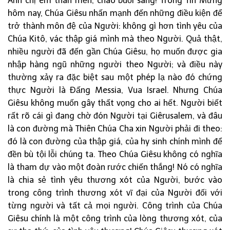
Anh chị em thân mến, chào buổi sáng! Trong Tin Mừng
hôm nay, Chúa Giêsu nhấn mạnh đến những điều kiện để
trở thành môn đệ của Người: không gì hơn tình yêu của
Chúa Kitô, vác thập giá mình mà theo Người. Quả thật,
nhiều người đã đến gần Chúa Giêsu, họ muốn được gia
nhập hàng ngũ những người theo Người; và điều này
thường xảy ra đặc biệt sau một phép lạ nào đó chứng
thực Người là Đấng Messia, Vua Israel. Nhưng Chúa
Giêsu không muốn gây thất vọng cho ai hết. Người biết
rất rõ cái gì đang chờ đón Người tại Giêrusalem, và đâu
là con đường mà Thiên Chúa Cha xin Người phải đi theo:
đó là con đường của thập giá, của hy sinh chính mình để
đền bù tội lỗi chúng ta. Theo Chúa Giêsu không có nghĩa
là tham dự vào một đoàn rước chiến thắng! Nó có nghĩa
là chia sẻ tình yêu thương xót của Người, bước vào
trong công trình thương xót vĩ đại của Người đối với
từng người và tất cả mọi người. Công trình của Chúa
Giêsu chính là một công trình của lòng thương xót, của