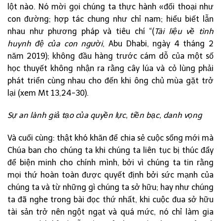
lột nào. Nó mời gọi chúng ta thực hành «đối thoại như
con đường; hợp tác chung như chỉ nam; hiểu biết lẫn
nhau như phương pháp và tiêu chí “(
Tài liệu về tình
huynh đệ của con người
, Abu Dhabi, ngày 4 tháng 2
năm 2019); không đầu hàng trước cám dỗ của một số
học thuyết không nhận ra rằng cây lúa và cỏ lùng phải
phát triển cùng nhau cho đến khi ông chủ mùa gặt trở
lại (xem Mt 13,24-30).
Sự an lành giả tạo của quyền lực, tiền bạc, danh vọng
Và cuối cùng: thật khó khăn để chia sẻ cuộc sống mới mà
Chúa ban cho chúng ta khi chúng ta liên tục bị thúc đẩy
để biện minh cho chính mình, bởi vì chúng ta tin rằng
mọi thứ hoàn toàn được quyết định bởi sức mạnh của
chúng ta và từ những gì chúng ta sở hữu; hay như chúng
ta đã nghe trong bài đọc thứ nhất, khi cuộc đua sở hữu
tài sản trở nên ngột ngạt và quá mức, nó chỉ làm gia