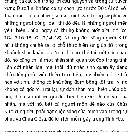
chúng ta cầu xin trong lời cầu nguyện và trong sự tuyên
xưng Đức Tin. Không có sự chọn lựa trước Đức Ái đối với
tha nhân: tất cả những ai đặt mình vào trong sự phục vụ
những người đồng loại, thì đó đều là những người mến
yêu Thiên Chúa, ngay cả khi họ không biết điều đó (xc.
1Ga 3,16-18; Gc 2,14-18). Nhưng đời sống người Kitô
hữu không chỉ hệ tại ở chỗ thực hiện sự giúp đỡ trong
khoảnh khắc khẩn cấp. Nếu chỉ như thế thì một cách nào
đó, nó cũng chỉ là một nhân sinh quan tốt đẹp trong tình
liên đới nhân loại mà thôi, dù nhân sinh quan ấy đang
khởi động một việc thiện trực tiếp, tuy nhiên, nó sẽ trở
nên vô sinh, không có khả năng đơm bông kết trái, vì nó
không có gốc rễ. Trái lại, sự dấn thân mà Thiên Chúa đòi
hỏi, chính là một ơn gọi để thực hiện Đức Ái đối với tha
nhân, mà với nó, bất cứ người môn đệ nào của Chúa
Kitô cũng đều phải đặt cuộc sống của mình vào trong sự
phục vụ Chúa Giêsu, để lớn lên mỗi ngày trong Tình Yêu.