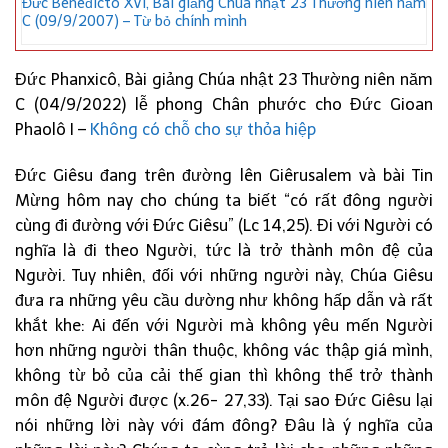
Đức Bênêđictô XVI, Bài giảng Chúa nhật 23 Thường niên năm
C (09/9/2007) – Từ bỏ chính mình
Đức Phanxicô, Bài giảng Chúa nhật 23 Thường niên năm
C (04/9/2022) lễ phong Chân phước cho Đức Gioan
Phaolô I –
Không có chỗ cho sự thỏa hiệp
Đức Giêsu đang trên đường lên Giêrusalem và bài Tin
Mừng hôm nay cho chúng ta biết “có rất đông người
cùng đi đường với Đức Giêsu” (Lc 14,25). Đi với Người có
nghĩa là đi theo Người, tức là trở thành môn đệ của
Người. Tuy nhiên, đối với những người này, Chúa Giêsu
đưa ra những yêu cầu dường như không hấp dẫn và rất
khắt khe: Ai đến với Người mà không yêu mến Người
hơn những người thân thuộc, không vác thập giá mình,
không từ bỏ của cải thế gian thì không thể trở thành
môn đệ Người được (x.26- 27,33). Tại sao Đức Giêsu lại
nói những lời này với đám đông? Đâu là ý nghĩa của