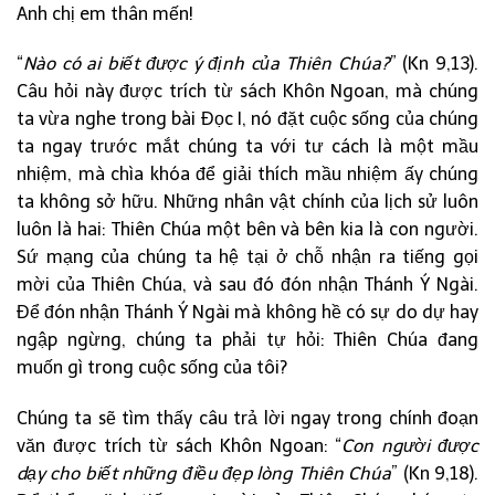
Anh chị em thân mến!
“
Nào có ai biết được ý định của Thiên Chúa?
” (Kn 9,13).
Câu hỏi này được trích từ sách Khôn Ngoan, mà chúng
ta vừa nghe trong bài Đọc I, nó đặt cuộc sống của chúng
ta ngay trước mắt chúng ta với tư cách là một mầu
nhiệm, mà chìa khóa để giải thích mầu nhiệm ấy chúng
ta không sở hữu. Những nhân vật chính của lịch sử luôn
luôn là hai: Thiên Chúa một bên và bên kia là con người.
Sứ mạng của chúng ta hệ tại ở chỗ nhận ra tiếng gọi
mời của Thiên Chúa, và sau đó đón nhận Thánh Ý Ngài.
Để đón nhận Thánh Ý Ngài mà không hề có sự do dự hay
ngập ngừng, chúng ta phải tự hỏi: Thiên Chúa đang
muốn gì trong cuộc sống của tôi?
Chúng ta sẽ tìm thấy câu trả lời ngay trong chính đoạn
văn được trích từ sách Khôn Ngoan: “
Con người được
dạy cho biết những điều đẹp lòng Thiên Chúa
” (Kn 9,18).