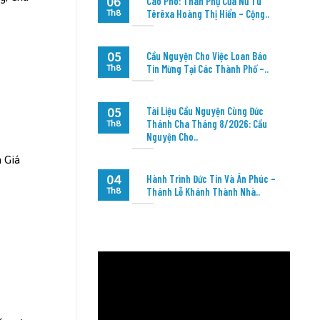
Cáo Phó: Thân Phụ Của Nữ Tu
06
Têrêxa Hoàng Thị Hiển – Cộng..
Th8
Cầu Nguyện Cho Việc Loan Báo
05
Tin Mừng Tại Các Thành Phố –..
Th8
Tài Liệu Cầu Nguyện Cùng Đức
05
Thánh Cha Tháng 8/2026: Cầu
Th8
Nguyện Cho..
 Giá
Hành Trình Đức Tin Và Ân Phúc –
04
Thánh Lễ Khánh Thành Nhà..
Th8