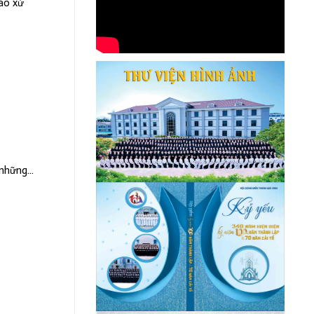
áo xứ
những...