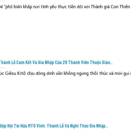
ể “phổ biến khắp nơi tình yêu thực tiễn đối với Thánh giá Con Thiên 
Thánh Lễ Cam Kết Và Gia Nhập Của 29 Thành Viên Thuộc Giáo..
ức Giêsu Kitô chịu đóng đinh vẫn không ngừng thôi thúc và mời gọi 
Hiệp Hội Tín Hữu MTG Vinh: Thánh Lễ Và Nghi Thức Gia Nhập..