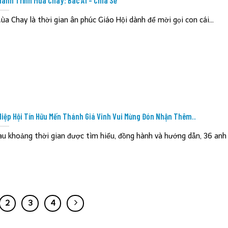
Hành Trình Mùa Chay: Bác Ái – Chia Sẻ
ùa Chay là thời gian ân phúc Giáo Hội dành để mời gọi con cái...
Hiệp Hội Tín Hữu Mến Thánh Giá Vinh Vui Mừng Đón Nhận Thêm..
au khoảng thời gian được tìm hiểu, đồng hành và hướng dẫn, 36 anh c
2
3
4