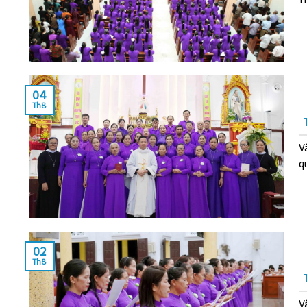
04
Th8
V
qu
02
Th8
V