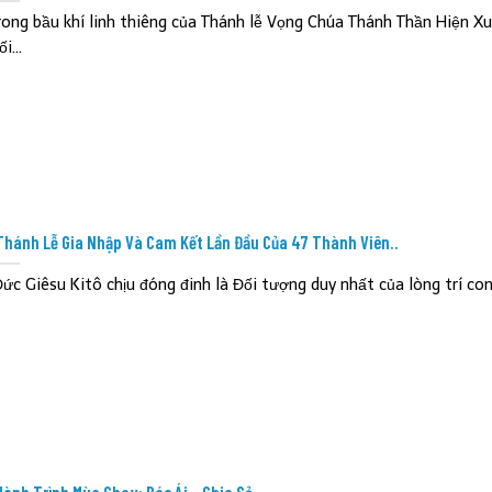
rong bầu khí linh thiêng của Thánh lễ Vọng Chúa Thánh Thần Hiện X
ối...
Thánh Lễ Gia Nhập Và Cam Kết Lần Đầu Của 47 Thành Viên..
Đức Giêsu Kitô chịu đóng đinh là Đối tượng duy nhất của lòng trí con”,