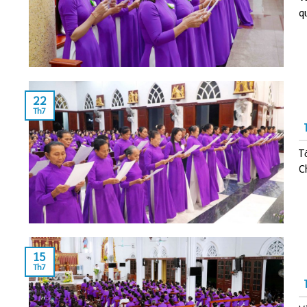
qu
22
Th7
T
C
15
Th7