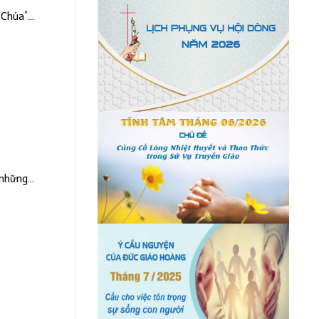
Chúa”...
những...