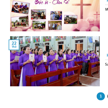
M
22
Th3
S
1