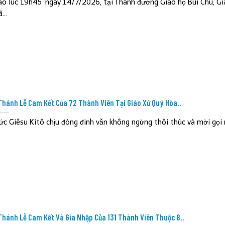
ào lúc 19h45’ ngày 14/7/2026, tại Thánh đường Giáo họ Bùi Chu, Gi
...
Thánh Lễ Cam Kết Của 72 Thành Viên Tại Giáo Xứ Quý Hòa..
ức Giêsu Kitô chịu đóng đinh vẫn không ngừng thôi thúc và mời gọi 
Thánh Lễ Cam Kết Và Gia Nhập Của 131 Thành Viên Thuộc 8..