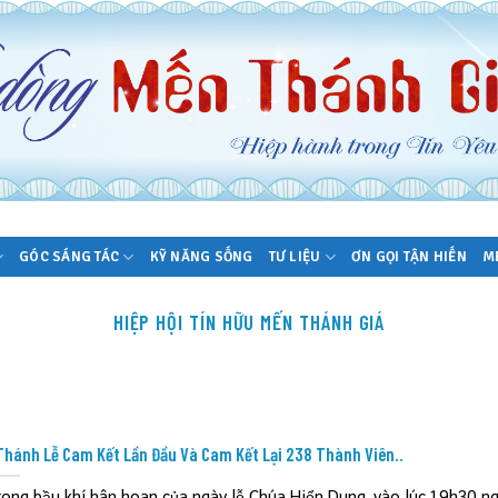
GÓC SÁNG TÁC
KỸ NĂNG SỐNG
TƯ LIỆU
ƠN GỌI TẬN HIẾN
M
HIỆP HỘI TÍN HỮU MẾN THÁNH GIÁ
Thánh Lễ Cam Kết Lần Đầu Và Cam Kết Lại 238 Thành Viên..
rong bầu khí hân hoan của ngày lễ Chúa Hiển Dung, vào lúc 19h30 ngà