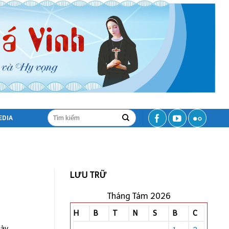
EDIA
LƯU TRỮ
Tháng Tám 2026
H
B
T
N
S
B
C
y...