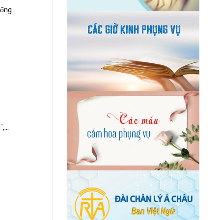
uống
...