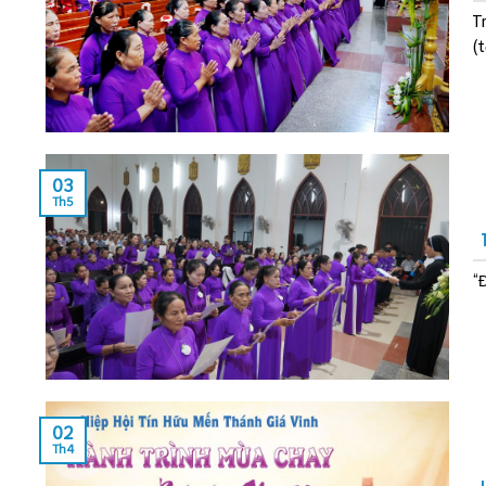
T
(t
03
Th5
“
02
Th4