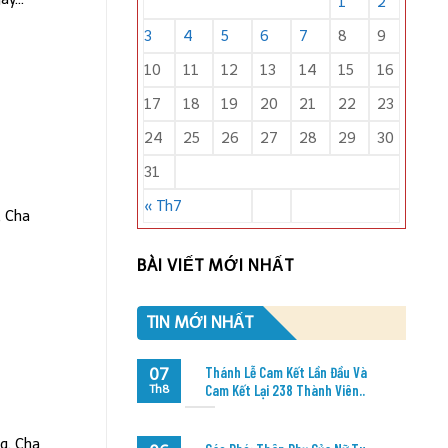
1
2
3
4
5
6
7
8
9
10
11
12
13
14
15
16
17
18
19
20
21
22
23
24
25
26
27
28
29
30
31
« Th7
, Cha
BÀI VIẾT MỚI NHẤT
TIN MỚI NHẤT
Thánh Lễ Cam Kết Lần Đầu Và
07
Cam Kết Lại 238 Thành Viên..
Th8
g, Cha