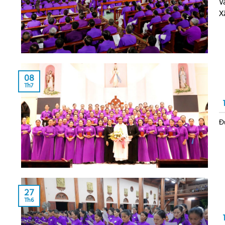
V
Xã
08
Th7
Đ
27
Th6