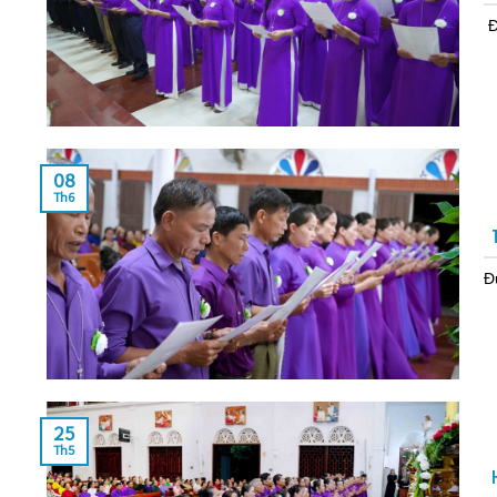
Đ
08
Th6
Đ
25
Th5