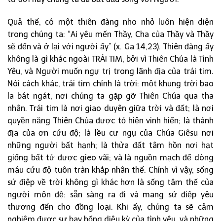
Quả thế, có một thiên đàng nho nhỏ luôn hiện diện
trong chúng ta: “Ai yêu mến Thầy, Cha của Thầy và Thầy
sẽ đến và ở lại với người ấy” (x. Ga 14,23). Thiên đàng ấy
không là gì khác ngoài TRÁI TIM, bởi vì Thiên Chúa là Tình
Yêu, và Người muốn ngự trị trong lãnh địa của trái tim.
Nói cách khác, trái tim chính là trời: một khung trời bao
la bát ngát, nơi chúng ta gặp gỡ Thiên Chúa qua tha
nhân. Trái tim là nơi giao duyên giữa trời và đất; là nơi
quyền năng Thiên Chúa được tỏ hiện vinh hiển; là thánh
địa của ơn cứu độ; là lều cư ngụ của Chúa Giêsu nơi
những người bất hạnh; là thửa đất tâm hồn nơi hạt
giống bất tử được gieo vãi; và là nguồn mạch để dòng
máu cứu độ tuôn tràn khắp nhân thế. Chính vì vậy, sống
sứ điệp về trời không gì khác hơn là sống tâm thế của
người môn đệ: sẵn sàng ra đi và mang sứ điệp yêu
thương đến cho đồng loại. Khi ấy, chúng ta sẽ cảm
nghiệm được sự bay bổng diệu kỳ của tình yêu, và những