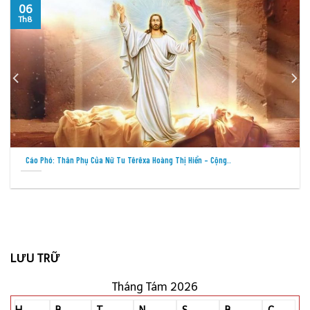
05
Th8
Cầu Nguyện Cho Việc Loan Báo Tin Mừng Tại Các Thành Phố –..
LƯU TRỮ
Tháng Tám 2026