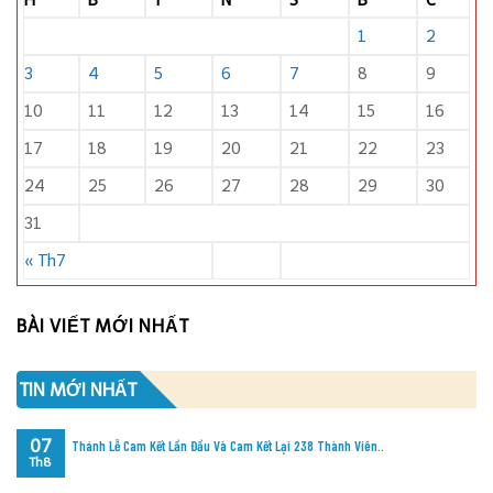
H
B
T
N
S
B
C
1
2
3
4
5
6
7
8
9
10
11
12
13
14
15
16
17
18
19
20
21
22
23
24
25
26
27
28
29
30
31
« Th7
BÀI VIẾT MỚI NHẤT
TIN MỚI NHẤT
07
Thánh Lễ Cam Kết Lần Đầu Và Cam Kết Lại 238 Thành Viên..
Th8