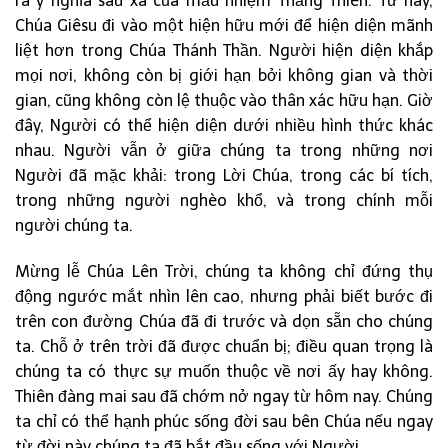
ra ý nghĩa sâu xa của mầu nhiệm Thăng Thiên. Từ nay,
Chúa Giêsu đi vào một hiện hữu mới để hiện diện mãnh
liệt hơn trong Chúa Thánh Thần. Người hiện diện khắp
mọi nơi, không còn bị giới hạn bởi không gian và thời
gian, cũng không còn lệ thuộc vào thân xác hữu hạn. Giờ
đây, Người có thể hiện diện dưới nhiều hình thức khác
nhau. Người vẫn ở giữa chúng ta trong những nơi
Người đã mặc khải: trong Lời Chúa, trong các bí tích,
trong những người nghèo khổ, và trong chính mỗi
người chúng ta.
Mừng lễ Chúa Lên Trời, chúng ta không chỉ đứng thụ
động ngước mắt nhìn lên cao, nhưng phải biết bước đi
trên con đường Chúa đã đi trước và dọn sẵn cho chúng
ta. Chỗ ở trên trời đã được chuẩn bị; điều quan trọng là
chúng ta có thực sự muốn thuộc về nơi ấy hay không.
Thiên đàng mai sau đã chớm nở ngay từ hôm nay. Chúng
ta chỉ có thể hạnh phúc sống đời sau bên Chúa nếu ngay
từ đời này chúng ta đã bắt đầu sống với Người.