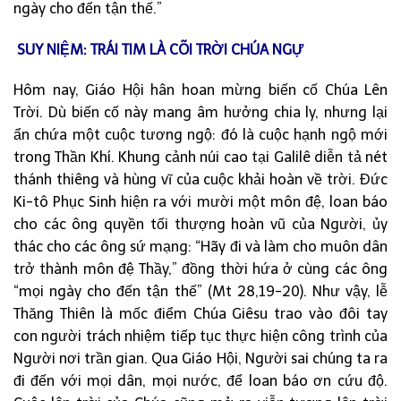
ngày cho đến tận thế.”
SUY NIỆM:
TRÁI TIM LÀ CÕI TRỜI CHÚA NGỰ
Hôm nay, Giáo Hội hân hoan mừng biến cố Chúa Lên
Trời. Dù biến cố này mang âm hưởng chia ly, nhưng lại
ẩn chứa một cuộc tương ngộ: đó là cuộc hạnh ngộ mới
trong Thần Khí. Khung cảnh núi cao tại Galilê diễn tả nét
thánh thiêng và hùng vĩ của cuộc khải hoàn về trời. Đức
Ki-tô Phục Sinh hiện ra với mười một môn đệ, loan báo
cho các ông quyền tối thượng hoàn vũ của Người, ủy
thác cho các ông sứ mạng: “Hãy đi và làm cho muôn dân
trở thành môn đệ Thầy,” đồng thời hứa ở cùng các ông
“mọi ngày cho đến tận thế” (Mt 28,19-20). Như vậy, lễ
Thăng Thiên là mốc điểm Chúa Giêsu trao vào đôi tay
con người trách nhiệm tiếp tục thực hiện công trình của
Người nơi trần gian. Qua Giáo Hội, Người sai chúng ta ra
đi đến với mọi dân, mọi nước, để loan báo ơn cứu độ.