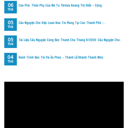
06
Cáo Phó: Thân Phụ Của Nữ Tu Têrêxa Hoàng Thị Hiển – Cộng..
Th8
05
Cầu Nguyện Cho Việc Loan Báo Tin Mừng Tại Các Thành Phố –..
Th8
05
Tài Liệu Cầu Nguyện Cùng Đức Thánh Cha Tháng 8/2026: Cầu Nguyện Cho..
Th8
04
Hành Trình Đức Tin Và Ân Phúc – Thánh Lễ Khánh Thành Nhà..
Th8