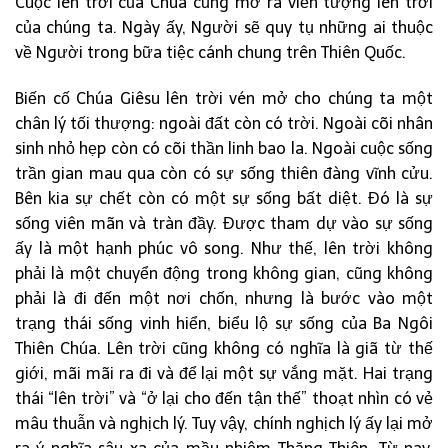
Cuộc lên trời của Chúa cũng mở ra viễn tượng lên trời
của chúng ta. Ngày ấy, Người sẽ quy tụ những ai thuộc
về Người trong bữa tiệc cánh chung trên Thiên Quốc.
Biến cố Chúa Giêsu lên trời vén mở cho chúng ta một
chân lý tối thượng: ngoài đất còn có trời. Ngoài cõi nhân
sinh nhỏ hẹp còn có cõi thần linh bao la. Ngoài cuộc sống
trần gian mau qua còn có sự sống thiên đàng vĩnh cửu.
Bên kia sự chết còn có một sự sống bất diệt. Đó là sự
sống viên mãn và tràn đầy. Được tham dự vào sự sống
ấy là một hạnh phúc vô song. Như thế, lên trời không
phải là một chuyển động trong không gian, cũng không
phải là đi đến một nơi chốn, nhưng là bước vào một
trạng thái sống vinh hiển, biểu lộ sự sống của Ba Ngôi
Thiên Chúa. Lên trời cũng không có nghĩa là giã từ thế
giới, mãi mãi ra đi và để lại một sự vắng mặt. Hai trạng
thái “lên trời” và “ở lại cho đến tận thế” thoạt nhìn có vẻ
mâu thuẫn và nghịch lý. Tuy vậy, chính nghịch lý ấy lại mở