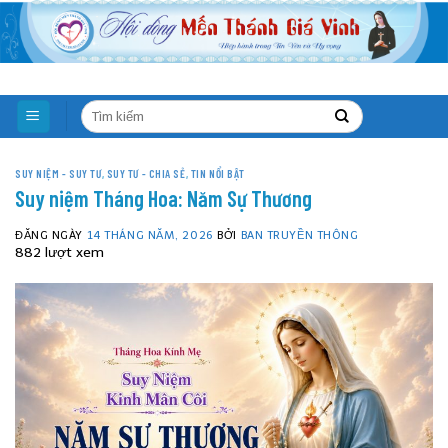
Skip
to
content
SUY NIỆM - SUY TƯ
,
SUY TƯ - CHIA SẺ
,
TIN NỔI BẬT
Suy niệm Tháng Hoa: Năm Sự Thương
ĐĂNG NGÀY
14 THÁNG NĂM, 2026
BỞI
BAN TRUYỀN THÔNG
882 lượt xem