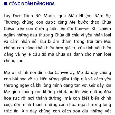
III. CỘNG ĐOÀN DÂNG HOA
Lạy Đức Trinh Nữ Maria, qua Mầu Nhiệm Năm Sự
Thương, chúng con được cùng Mẹ bước theo Chúa
Giêsu trên con đường tiến lên đồi Can-vê. Khi chiêm
ngắm những đau thương Chúa đã chịu vì yêu nhân loại
và cảm nhận nỗi sầu bi âm thầm trong trái tim Mẹ,
chúng con càng thấu hiểu hơn giá trị của tình yêu hiến
dâng và hy lễ cứu độ mà Chúa đã dành cho nhân loại
chúng con.
Mẹ ơi, chính nơi đỉnh đồi Can-vê ấy, Mẹ đã dạy chúng
con bài học về sự kiên vững giữa thập giá và cách yêu
thương ngay cả khi lòng mình đang tan vỡ. Giờ đây, xin
Mẹ giúp chúng con không chỉ dâng lên Mẹ những đóa
hoa rực rỡ nơi thánh đường, mà còn biết biến chính
cuộc đời mình thành những cánh hoa ngát hương lòng
trắc ẩn. Xin dạy chúng con cách xoa dịu những vết