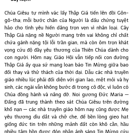
Chúa Giêsu tự mình vác lấy Thập Giá tiến lên đồi Gôn-
gô-tha; mỗi bước chân của Người là dấu chứng tuyệt
hảo cho tình yêu hiến dâng trọn vẹn vì nhân loại. Cây
Thập Giá nặng nề Người mang trên vai không chỉ chất
chứa gánh nặng tội lỗi trần gian, mà còn ôm trọn khát
vọng cứu độ đầy yêu thương của Thiên Chúa dành cho
con người. Hôm nay, Giáo Hội vẫn tiếp nối con đường
Thập Giá ấy qua sứ mạng loan báo Tin Mừng giữa bao
đổi thay và thử thách của thời đại. Dẫu các nhà truyền
giáo nhiều lúc phải đối diện với gian lao, mệt mỏi và hy
sinh, các ngài vẫn không bước đi trong cô độc, vì luôn có
Chúa đồng hành và nâng đỡ. Noi gương Đức Maria —
Đấng đã trung thành theo sát Chúa Giêsu trên đường
khổ nạn — các nhà truyền giáo hôm nay cũng được Mẹ
yêu thương dìu dắt và chở che, để bền lòng gieo hạt
giống đức tin trên những mảnh đất còn khô cằn, hầu
nhiều tâm hồn được đón nhận ánh sáng Tin Mừng cứu