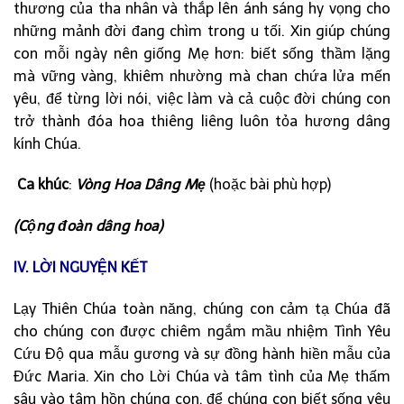
thương của tha nhân và thắp lên ánh sáng hy vọng cho
những mảnh đời đang chìm trong u tối. Xin giúp chúng
con mỗi ngày nên giống Mẹ hơn: biết sống thầm lặng
mà vững vàng, khiêm nhường mà chan chứa lửa mến
yêu, để từng lời nói, việc làm và cả cuộc đời chúng con
trở thành đóa hoa thiêng liêng luôn tỏa hương dâng
kính Chúa.
Ca khúc
:
Vòng Hoa Dâng Mẹ
(hoặc bài phù hợp)
(Cộng đoàn dâng hoa)
IV. LỜI NGUYỆN KẾT
Lạy Thiên Chúa toàn năng, chúng con cảm tạ Chúa đã
cho chúng con được chiêm ngắm mầu nhiệm Tình Yêu
Cứu Độ qua mẫu gương và sự đồng hành hiền mẫu của
Đức Maria. Xin cho Lời Chúa và tâm tình của Mẹ thấm
sâu vào tâm hồn chúng con, để chúng con biết sống yêu