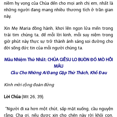
niềm hy vọng của Chúa đến cho mọi anh chị em, nhất là
những người đang mang nhiều thương tích ở trần gian
này.
Xin Mẹ Maria đồng hành, khơi lên ngọn lửa mến trong
trái tim chúng ta, để mỗi lời kinh, mỗi suy niệm trong
giờ phút này thực sự trở thành ánh sáng soi đường cho
đời sống đức tin của mỗi người chúng ta.
Mầu Nhiệm Thứ Nhất: CHÚA GIÊSU LO BUỒN ĐỔ MỒ HÔI
MÁU
Cầu Cho Những Ai Đang Gặp Thử Thách, Khổ Đau
Kính mời cộng đoàn đứng
Lời Chúa
(Mt 26, 39).
“Người đi xa hơn một chút, sấp mặt xuống, cầu nguyện
rằng: Cha ơi, nếu được xin cho chén này rời khỏi con,