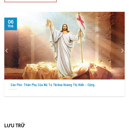
05
Th8
Cầu Nguyện Cho Việc Loan Báo Tin Mừng Tại Các Thành Phố –..
LƯU TRỮ