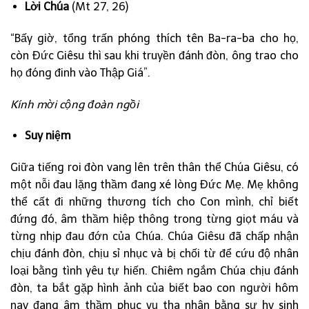
Lời Chúa
(Mt 27, 26)
“Bấy giờ, tổng trấn phóng thích tên Ba-ra-ba cho họ,
còn Đức Giêsu thì sau khi truyền đánh đòn, ông trao cho
họ đóng đinh vào Thập Giá”.
Kính mời cộng đoàn ngồi
Suy niệm
Giữa tiếng roi đòn vang lên trên thân thể Chúa Giêsu, có
một nỗi đau lặng thầm đang xé lòng Đức Mẹ. Mẹ không
thể cất đi những thương tích cho Con mình, chỉ biết
đứng đó, âm thầm hiệp thông trong từng giọt máu và
từng nhịp đau đớn của Chúa. Chúa Giêsu đã chấp nhận
chịu đánh đòn, chịu sỉ nhục và bị chối từ để cứu độ nhân
loại bằng tình yêu tự hiến. Chiêm ngắm Chúa chịu đánh
đòn, ta bắt gặp hình ảnh của biết bao con người hôm
nay đang âm thầm phục vụ tha nhân bằng sự hy sinh