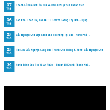
07
Thánh Lễ Cam Kết Lần Đầu Và Cam Kết Lại 238 Thành Viên..
Th8
06
Cáo Phó: Thân Phụ Của Nữ Tu Têrêxa Hoàng Thị Hiển – Cộng..
Th8
05
Cầu Nguyện Cho Việc Loan Báo Tin Mừng Tại Các Thành Phố –..
Th8
05
Tài Liệu Cầu Nguyện Cùng Đức Thánh Cha Tháng 8/2026: Cầu Nguyện Cho..
Th8
04
Hành Trình Đức Tin Và Ân Phúc – Thánh Lễ Khánh Thành Nhà..
Th8