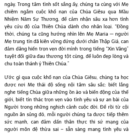
ngày. Trong tâm tình sốt sắng ấy, chúng ta cùng với Mẹ
chiêm ngắm cuộc khổ nạn của Chúa Giêsu qua Mầu
Nhiệm Năm Sự Thương, để cảm nhận sâu xa hơn tình
yêu cứu độ của Thiên Chúa dành cho nhân loại. “Đồng
thời, chúng ta cũng hướng nhìn lên Mẹ Maria — người
Mẹ trung tín đã kiên vững đứng dưới chân Thập Giá, can
đảm dâng hiến trọn vẹn đời mình trong tiếng “Xin Vâng”
tuyệt đối giữa đau thương tột cùng, để luôn đẹp lòng và
chu toàn thánh ý Thiên Chúa.”
Ước gì qua cuộc khổ nạn của Chúa Giêsu, chúng ta học
được nơi Mẹ thái độ sống nội tâm sâu sắc: biết lắng
nghe tiếng Chúa giữa những ồn ào và biến động của thế
giới, biết tín thác trọn vẹn vào tình yêu và sự an bài của
Người trong những nghịch cảnh cuộc đời. Để rồi từ cội
nguồn ân sủng đó, mỗi người chúng ta được tiếp thêm
sức mạnh, can đảm dấn thân thực thi sứ mạng của
người môn đệ thừa sai – sẵn sàng mang tình yêu và