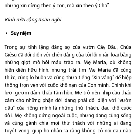
nhưng xin đừng theo ý con, mà xin theo ý Cha”
Kính mời cộng đoàn ngồi
Suy niệm
Trong sự tĩnh lặng đáng sợ của vườn Cây Dầu, Chúa
Giêsu đã đối diện với chén đắng của tội lỗi nhân loại bằng
những giọt mồ hôi máu trào ra. Mẹ Maria, dù không
hiện diện hữu hình, nhưng trái tim Mẹ Maria đã cùng
thức, cùng lo buồn và cùng thưa tiếng “Xin vâng” để hiệp
thông trọn vẹn với cuộc khổ nạn của Con mình. Chính khi
lưỡi gươm đâm thấu tâm hồn, Mẹ trở nên nhịp cầu thấu
cảm cho những phận đời đang phải đối diện với “vườn
dầu” của riêng mình là những thử thách, đau khổ cuộc
đời. Mẹ không đứng ngoài cuộc, nhưng đang cùng sống
và cùng gánh chia mọi thử thách với những ai đang
tuyệt vọng, giúp họ nhận ra rằng không có nỗi đau nào