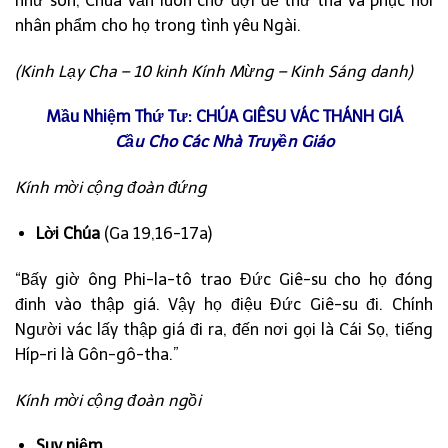
như son, Chúa vẫn luôn chờ đợi để thứ tha và phục hồi
nhân phẩm cho họ trong tình yêu Ngài.
(Kinh Lạy Cha – 10 kinh Kính Mừng – Kinh Sáng danh)
Mầu Nhiệm Thứ Tư: CHÚA GIÊSU VÁC THÁNH GIÁ
Cầu Cho Các Nhà Truyền Giáo
Kính mời cộng đoàn đứng
Lời Chúa
(Ga 19,16-17a)
“Bấy giờ ông Phi-la-tô trao Đức Giê-su cho họ đóng
đinh vào thập giá. Vậy họ điệu Đức Giê-su đi. Chính
Người vác lấy thập giá đi ra, đến nơi gọi là Cái Sọ, tiếng
Híp-ri là Gôn-gô-tha.”
Kính mời cộng đoàn ngồi
Suy niệm