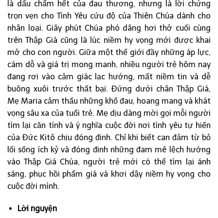
là dấu chấm hết của đau thương, nhưng là lời chứng
trọn vẹn cho Tình Yêu cứu độ của Thiên Chúa dành cho
nhân loại. Giây phút Chúa phó dâng hơi thở cuối cùng
trên Thập Giá cũng là lúc niềm hy vọng mới được khai
mở cho con người. Giữa một thế giới đầy những áp lực,
cám dỗ và giá trị mong manh, nhiều người trẻ hôm nay
đang rơi vào cảm giác lạc hướng, mất niềm tin và dễ
buông xuôi trước thất bại. Đứng dưới chân Thập Giá,
Mẹ Maria cảm thấu những khổ đau, hoang mang và khát
vọng sâu xa của tuổi trẻ. Mẹ dịu dàng mời gọi mỗi người
tìm lại căn tính và ý nghĩa cuộc đời nơi tình yêu tự hiến
của Đức Kitô chịu đóng đinh. Chỉ khi biết can đảm từ bỏ
lối sống ích kỷ và đóng đinh những đam mê lệch hướng
vào Thập Giá Chúa, người trẻ mới có thể tìm lại ánh
sáng, phục hồi phẩm giá và khơi dậy niềm hy vọng cho
cuộc đời mình.
Lời nguyện