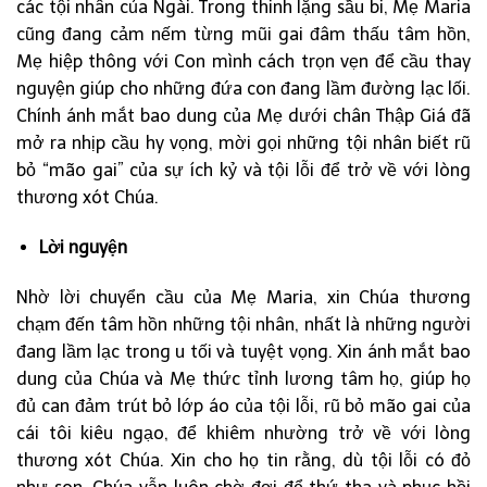
các tội nhân của Ngài. Trong thinh lặng sầu bi, Mẹ Maria
cũng đang cảm nếm từng mũi gai đâm thấu tâm hồn,
Mẹ hiệp thông với Con mình cách trọn vẹn để cầu thay
nguyện giúp cho những đứa con đang lầm đường lạc lối.
Chính ánh mắt bao dung của Mẹ dưới chân Thập Giá đã
mở ra nhịp cầu hy vọng, mời gọi những tội nhân biết rũ
bỏ “mão gai” của sự ích kỷ và tội lỗi để trở về với lòng
thương xót Chúa.
Lời nguyện
Nhờ lời chuyển cầu của Mẹ Maria, xin Chúa thương
chạm đến tâm hồn những tội nhân, nhất là những người
đang lầm lạc trong u tối và tuyệt vọng. Xin ánh mắt bao
dung của Chúa và Mẹ thức tỉnh lương tâm họ, giúp họ
đủ can đảm trút bỏ lớp áo của tội lỗi, rũ bỏ mão gai của
cái tôi kiêu ngạo, để khiêm nhường trở về với lòng
thương xót Chúa. Xin cho họ tin rằng, dù tội lỗi có đỏ