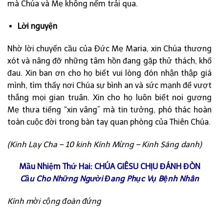
mà Chúa và Mẹ không nếm trải qua.
Lời nguyện
Nhờ lời chuyển cầu của Đức Mẹ Maria, xin Chúa thương
xót và nâng đỡ những tâm hồn đang gặp thử thách, khổ
đau. Xin ban ơn cho họ biết vui lòng đón nhận thập giá
mình, tìm thấy nơi Chúa sự bình an và sức mạnh để vượt
thắng mọi gian truân. Xin cho họ luôn biết noi gương
Mẹ thưa tiếng “xin vâng” mà tin tưởng, phó thác hoàn
toàn cuộc đời trong bàn tay quan phòng của Thiên Chúa.
(Kinh Lạy Cha – 10 kinh Kính Mừng – Kinh Sáng danh)
Mầu Nhiệm Thứ Hai: CHÚA GIÊSU CHỊU ĐÁNH ĐÒN
Cầu Cho Những Người Đang Phục Vụ Bệnh Nhân
Kính mời cộng đoàn đứng