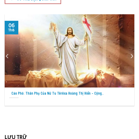
05
Th8
Cầu Nguyện Cho Việc Loan Báo Tin Mừng Tại Các Thành Phố –..
LƯU TRỮ