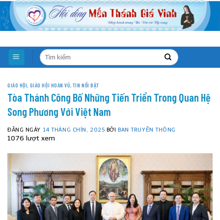
Skip
to
content
GIÁO HỘI
,
GIÁO HỘI HOÀN VŨ
,
TIN NỔI BẬT
Tòa Thánh Công Bố Những Tiến Triển Trong Quan Hệ
Song Phương Với Việt Nam
ĐĂNG NGÀY
14 THÁNG CHÍN, 2025
BỞI
BAN TRUYỀN THÔNG
1076 lượt xem