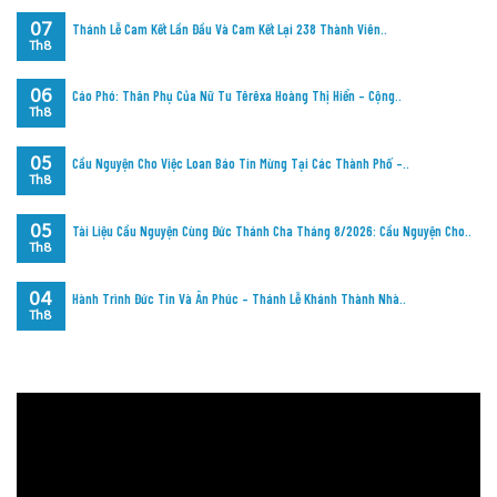
07
Thánh Lễ Cam Kết Lần Đầu Và Cam Kết Lại 238 Thành Viên..
Th8
06
Cáo Phó: Thân Phụ Của Nữ Tu Têrêxa Hoàng Thị Hiển – Cộng..
Th8
05
Cầu Nguyện Cho Việc Loan Báo Tin Mừng Tại Các Thành Phố –..
Th8
05
Tài Liệu Cầu Nguyện Cùng Đức Thánh Cha Tháng 8/2026: Cầu Nguyện Cho..
Th8
04
Hành Trình Đức Tin Và Ân Phúc – Thánh Lễ Khánh Thành Nhà..
Th8