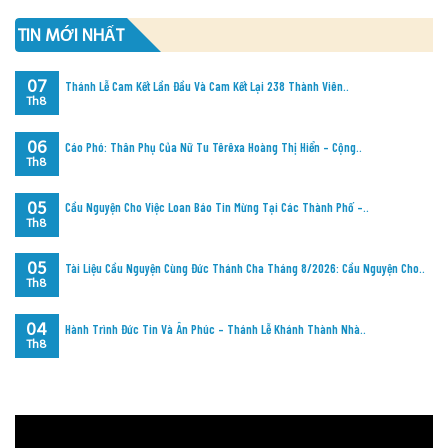
TIN MỚI NHẤT
07
Thánh Lễ Cam Kết Lần Đầu Và Cam Kết Lại 238 Thành Viên..
Th8
06
Cáo Phó: Thân Phụ Của Nữ Tu Têrêxa Hoàng Thị Hiển – Cộng..
Th8
05
Cầu Nguyện Cho Việc Loan Báo Tin Mừng Tại Các Thành Phố –..
Th8
05
Tài Liệu Cầu Nguyện Cùng Đức Thánh Cha Tháng 8/2026: Cầu Nguyện Cho..
Th8
04
Hành Trình Đức Tin Và Ân Phúc – Thánh Lễ Khánh Thành Nhà..
Th8