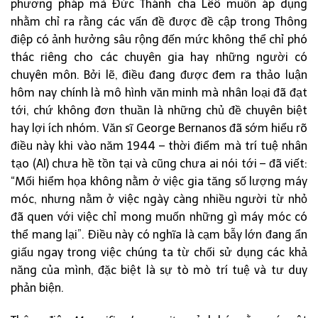
phương pháp mà Đức Thánh cha Lêô muốn áp dụng
nhằm chỉ ra rằng các vấn đề được đề cập trong Thông
điệp có ảnh hưởng sâu rộng đến mức không thể chỉ phó
thác riêng cho các chuyên gia hay những người có
chuyên môn. Bởi lẽ, điều đang được đem ra thảo luận
hôm nay chính là mô hình văn minh mà nhân loại đã đạt
tới, chứ không đơn thuần là những chủ đề chuyên biệt
hay lợi ích nhóm. Văn sĩ George Bernanos đã sớm hiểu rõ
điều này khi vào năm 1944 – thời điểm mà trí tuệ nhân
tạo (AI) chưa hề tồn tại và cũng chưa ai nói tới – đã viết:
“Mối hiểm họa không nằm ở việc gia tăng số lượng máy
móc, nhưng nằm ở việc ngày càng nhiều người từ nhỏ
đã quen với việc chỉ mong muốn những gì máy móc có
thể mang lại”. Điều này có nghĩa là cạm bẫy lớn đang ẩn
giấu ngay trong việc chúng ta từ chối sử dụng các khả
năng của mình, đặc biệt là sự tò mò trí tuệ và tư duy
phản biện.