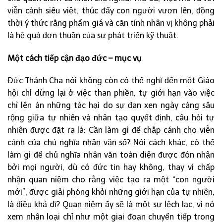
viễn cảnh siêu việt, thúc đẩy con người vươn lên, đồng
thời ý thức rằng phẩm giá và căn tính nhân vị không phải
là hệ quả đơn thuần của sự phát triển kỹ thuật.
Một cách tiếp cận đạo đức – mục vụ
Đức Thánh Cha nói không còn có thể nghĩ đến một Giáo
hội chỉ dừng lại ở việc than phiền, tự giới hạn vào việc
chỉ lên án những tác hại do sự đan xen ngày càng sâu
rộng giữa tự nhiên và nhân tạo quyết định, câu hỏi tự
nhiên được đặt ra là: Cần làm gì để chắp cánh cho viễn
cảnh của chủ nghĩa nhân văn số? Nói cách khác, có thể
làm gì để chủ nghĩa nhân văn toàn diện được đón nhận
bởi mọi người, dù có đức tin hay không, thay vì chấp
nhận quan niệm cho rằng việc tạo ra một “con người
mới”, được giải phóng khỏi những giới hạn của tự nhiên,
là điều khả dĩ? Quan niệm ấy sẽ là một sự lệch lạc, vì nó
xem nhân loại chỉ như một giai đoạn chuyển tiếp trong