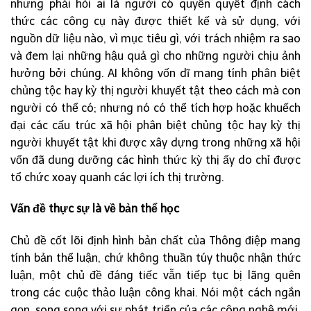
nhưng phải hỏi ai là người có quyền quyết định cách
thức các công cụ này được thiết kế và sử dụng, với
nguồn dữ liệu nào, vì mục tiêu gì, với trách nhiệm ra sao
và đem lại những hậu quả gì cho những người chịu ảnh
hưởng bởi chúng. AI không vốn dĩ mang tính phân biệt
chủng tộc hay kỳ thị người khuyết tật theo cách mà con
người có thể có; nhưng nó có thể tích hợp hoặc khuếch
đại các cấu trúc xã hội phân biệt chủng tộc hay kỳ thị
người khuyết tật khi được xây dựng trong những xã hội
vốn đã dung dưỡng các hình thức kỳ thị ấy do chỉ được
tổ chức xoay quanh các lợi ích thị trường.
Vấn đề thực
sự
là về
bản thể học
Chủ đề cốt lõi định hình bản chất của Thông điệp mang
tính bản thể luận, chứ không thuần túy thuộc nhận thức
luận, một chủ đề đáng tiếc vẫn tiếp tục bị lãng quên
trong các cuộc thảo luận công khai. Nói một cách ngắn
gọn, song song với sự phát triển của các công nghệ mới,