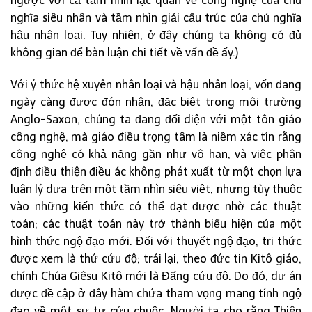
ngược với cả tầm nhìn lạc quan về công nghệ của chủ
nghĩa siêu nhân và tầm nhìn giải cấu trúc của chủ nghĩa
hậu nhân loại. Tuy nhiên, ở đây chúng ta không có đủ
không gian để bàn luận chi tiết về vấn đề ấy.)
Với ý thức hệ xuyên nhân loại và hậu nhân loại, vốn đang
ngày càng được đón nhận, đặc biệt trong môi trường
Anglo-Saxon, chúng ta đang đối diện với một tôn giáo
công nghệ, mà giáo điều trọng tâm là niềm xác tín rằng
công nghệ có khả năng gần như vô hạn, và việc phân
định điều thiện điều ác không phát xuất từ một chọn lựa
luân lý dựa trên một tầm nhìn siêu việt, nhưng tùy thuộc
vào những kiến thức có thể đạt được nhờ các thuật
toán; các thuật toán này trở thành biểu hiện của một
hình thức ngộ đạo mới. Đối với thuyết ngộ đạo, tri thức
được xem là thứ cứu độ; trái lại, theo đức tin Kitô giáo,
chính Chúa Giêsu Kitô mới là Đấng cứu độ. Do đó, dự án
được đề cập ở đây hàm chứa tham vọng mang tính ngộ
đạo về một sự tự cứu chuộc. Người ta cho rằng Thiên