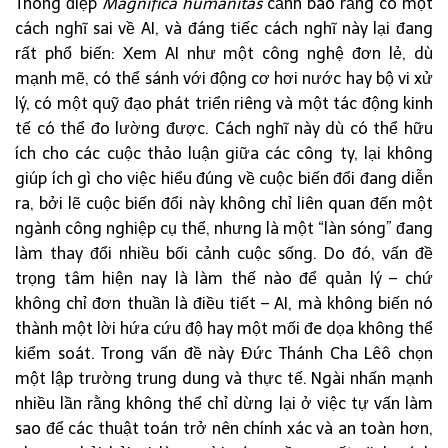
Thông điệp
Magnifica humanitas
cảnh báo rằng có một
cách nghĩ sai về AI, và đáng tiếc cách nghĩ này lại đang
rất phổ biến: Xem AI như một công nghệ đơn lẻ, dù
mạnh mẽ, có thể sánh với động cơ hơi nước hay bộ vi xử
lý, có một quỹ đạo phát triển riêng và một tác động kinh
tế có thể đo lường được. Cách nghĩ này dù có thể hữu
ích cho các cuộc thảo luận giữa các công ty, lại không
giúp ích gì cho việc hiểu đúng về cuộc biến đổi đang diễn
ra, bởi lẽ cuộc biến đổi này không chỉ liên quan đến một
ngành công nghiệp cụ thể, nhưng là một “làn sóng” đang
làm thay đổi nhiều bối cảnh cuộc sống. Do đó, vấn đề
trọng tâm hiện nay là làm thế nào để quản lý – chứ
không chỉ đơn thuần là điều tiết – AI, mà không biến nó
thành một lời hứa cứu độ hay một mối đe dọa không thể
kiểm soát. Trong vấn đề này Đức Thánh Cha Lêô chọn
một lập trường trung dung và thực tế. Ngài nhấn mạnh
nhiều lần rằng không thể chỉ dừng lại ở việc tự vấn làm
sao để các thuật toán trở nên chính xác và an toàn hơn,