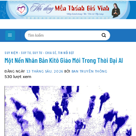
Skip
to
content
SUY NIỆM - SUY TƯ
,
SUY TƯ - CHIA SẺ
,
TIN NỔI BẬT
Một Nền Nhân Bản Kitô Giáo Mới Trong Thời Đại AI
ĐĂNG NGÀY
13 THÁNG SÁU, 2026
BỞI
BAN TRUYỀN THÔNG
530 lượt xem