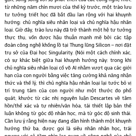
từ những năm chín mươi của thế kỷ trước, một trào lưu
tư tưởng triết học đã bắt đầu lan rộng với hai khuynh
hướng: chủ nghĩa siêu nhân loại và chủ nghĩa hậu nhân
loại. Giờ đây, trào lưu này đã trở thành một hệ tư tưởng
thực thụ, vốn được hậu thuẫn mạnh mẽ bởi các tập
đoàn công nghệ khổng lồ tại Thung lũng Silicon – nơi đặt
trụ sở của Đại học Singularity. (Nói một cách chính xác,
có sự khác biệt giữa hai khuynh hướng này: trong khi
chủ nghĩa siêu nhân loại cổ võ AI nhằm vượt qua các giới
hạn của con người bằng việc tăng cường khả năng nhận
thức và thể lý, thì chủ nghĩa hậu nhân loại lại tước bỏ vị
trí trung tâm của con người như một thước đo phổ
quát; khước từ các nhị nguyên luận Descartes về tâm
hồn/thể xác và tự nhiên/văn hóa, tái thiết lập bản thể
luận không từ góc độ nhân học, mà từ góc độ sinh thái.
Cần lưu ý rằng hiện nay đang dần hình thành một khuynh
hướng thứ ba, được gọi là siêu nhân nhân học
,
trái