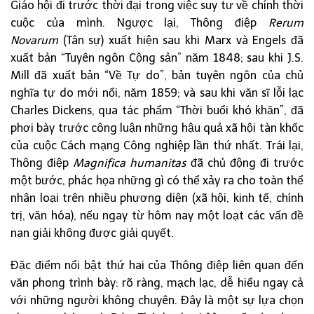
Giáo hội đi trước thời đại trong việc suy tư về chính thời
cuộc của mình. Ngược lại, Thông điệp
Rerum
Novarum
(Tân sự) xuất hiện sau khi Marx và Engels đã
xuất bản “Tuyên ngôn Cộng sản” năm 1848; sau khi J.S.
Mill đã xuất bản “Về Tự do”, bản tuyên ngôn của chủ
nghĩa tự do mới nổi, năm 1859; và sau khi văn sĩ lỗi lạc
Charles Dickens, qua tác phẩm “Thời buổi khó khăn”, đã
phơi bày trước công luận những hậu quả xã hội tàn khốc
của cuộc Cách mạng Công nghiệp lần thứ nhất. Trái lại,
Thông điệp
Magnifica humanitas
đã chủ động đi trước
một bước, phác họa những gì có thể xảy ra cho toàn thể
nhân loại trên nhiều phương diện (xã hội, kinh tế, chính
trị, văn hóa), nếu ngay từ hôm nay một loạt các vấn đề
nan giải không được giải quyết.
Đặc điểm nổi bật thứ hai của Thông điệp liên quan đến
văn phong trình bày: rõ ràng, mạch lạc, dễ hiểu ngay cả
với những người không chuyên. Đây là một sự lựa chọn