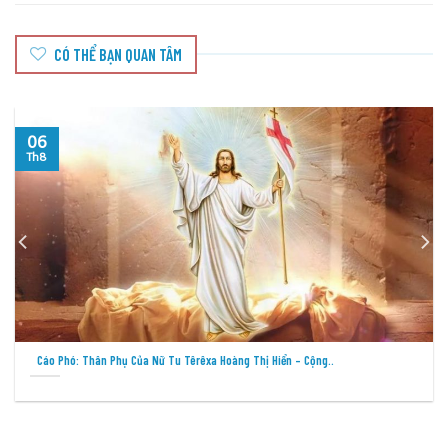
CÓ THỂ BẠN QUAN TÂM
05
Th8
Cầu Nguyện Cho Việc Loan Báo Tin Mừng Tại Các Thành Phố –..