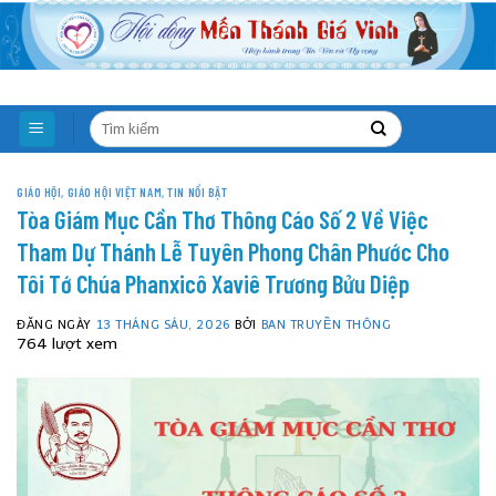
Skip
to
content
GIÁO HỘI
,
GIÁO HỘI VIỆT NAM
,
TIN NỔI BẬT
Tòa Giám Mục Cần Thơ Thông Cáo Số 2 Về Việc
Tham Dự Thánh Lễ Tuyên Phong Chân Phước Cho
Tôi Tớ Chúa Phanxicô Xaviê Trương Bửu Diệp
ĐĂNG NGÀY
13 THÁNG SÁU, 2026
BỞI
BAN TRUYỀN THÔNG
764 lượt xem