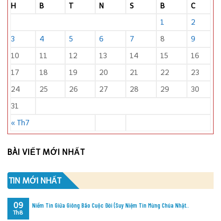
H
B
T
N
S
B
C
1
2
3
4
5
6
7
8
9
10
11
12
13
14
15
16
17
18
19
20
21
22
23
24
25
26
27
28
29
30
31
« Th7
BÀI VIẾT MỚI NHẤT
TIN MỚI NHẤT
09
Niềm Tin Giữa Giông Bão Cuộc Đời (Suy Niệm Tin Mừng Chúa Nhật..
Th8