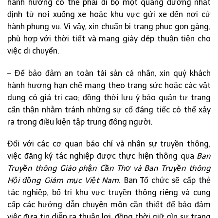
hành hương có thể phải đi bộ một quãng đường nhất
định từ nơi xuống xe hoặc khu vực gửi xe đến nơi cử
hành phụng vụ. Vì vậy, xin chuẩn bị trang phục gọn gàng,
phù hợp với thời tiết và mang giày dép thuận tiện cho
việc di chuyển.
– Để bảo đảm an toàn tài sản cá nhân, xin quý khách
hành hương hạn chế mang theo trang sức hoặc các vật
dụng có giá trị cao; đồng thời lưu ý bảo quản tư trang
cẩn thận nhằm tránh những sự cố đáng tiếc có thể xảy
ra trong điều kiện tập trung đông người.
Đối với các cơ quan báo chí và nhân sự truyền thông,
việc đăng ký tác nghiệp được thực hiện thông qua
Ban
Truyền thông Giáo phận Cần Thơ và Ban Truyền thông
Hội đồng Giám mục Việt Nam.
Ban Tổ chức sẽ cấp thẻ
tác nghiệp, bố trí khu vực truyền thông riêng và cung
cấp các hướng dẫn chuyên môn cần thiết để bảo đảm
việc đưa tin diễn ra thuận lợi, đồng thời giữ gìn sự trang