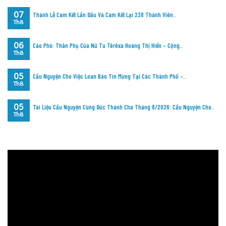
07
Thánh Lễ Cam Kết Lần Đầu Và Cam Kết Lại 238 Thành Viên..
Th8
06
Cáo Phó: Thân Phụ Của Nữ Tu Têrêxa Hoàng Thị Hiển – Cộng..
Th8
05
Cầu Nguyện Cho Việc Loan Báo Tin Mừng Tại Các Thành Phố –..
Th8
05
Tài Liệu Cầu Nguyện Cùng Đức Thánh Cha Tháng 8/2026: Cầu Nguyện Cho..
Th8