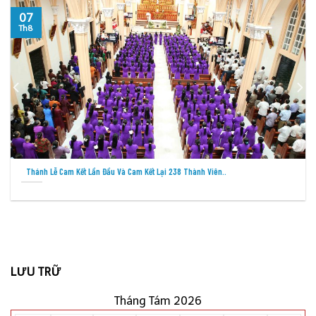
06
Th8
Cáo Phó: Thân Phụ Của Nữ Tu Têrêxa Hoàng Thị Hiển – Cộng..
LƯU TRỮ
Tháng Tám 2026