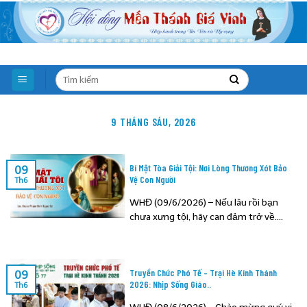
Skip
to
content
9 THÁNG SÁU, 2026
Bí Mật Tòa Giải Tội: Nơi Lòng Thương Xót Bảo
09
Vệ Con Người
Th6
WHĐ (09/6/2026) – Nếu lâu rồi bạn
chưa xưng tội, hãy can đảm trở về....
Truyền Chức Phó Tế – Trại Hè Kinh Thánh
09
2026: Nhịp Sống Giáo..
Th6