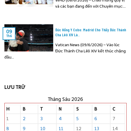
WHĐ (08/6/2026) – Chào mừng quý vị
và các bạn đang đến với Chuyên mục:...
Đức Hồng Y Cobo: Madrid Cho Thấy Đức Thánh
09
Cha Lêô XIV Là..
Th6
Vatican News (09/6/2026) – Vào lúc
Đức Thánh Cha Lêô XIV kết thúc chặng
đầu...
LƯU TRỮ
Tháng Sáu 2026
H
B
T
N
S
B
C
1
2
3
4
5
6
7
8
9
10
11
12
13
14