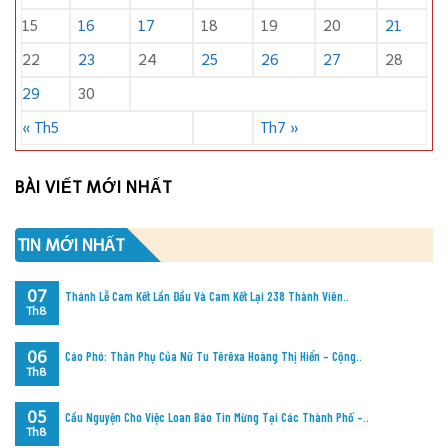
15
16
17
18
19
20
21
22
23
24
25
26
27
28
29
30
« Th5
Th7 »
BÀI VIẾT MỚI NHẤT
TIN MỚI NHẤT
07
Thánh Lễ Cam Kết Lần Đầu Và Cam Kết Lại 238 Thành Viên..
Th8
06
Cáo Phó: Thân Phụ Của Nữ Tu Têrêxa Hoàng Thị Hiển – Cộng..
Th8
05
Cầu Nguyện Cho Việc Loan Báo Tin Mừng Tại Các Thành Phố –..
Th8