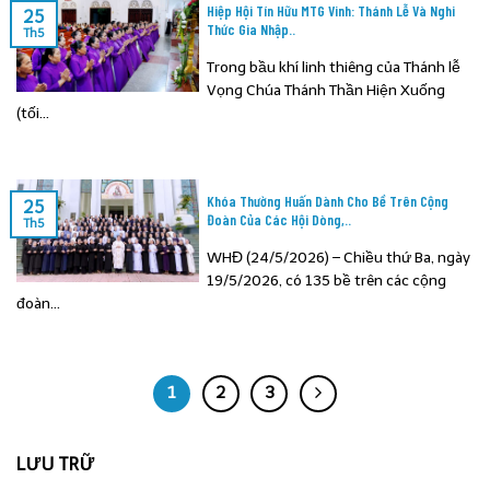
Hiệp Hội Tín Hữu MTG Vinh: Thánh Lễ Và Nghi
25
Thức Gia Nhập..
Th5
Trong bầu khí linh thiêng của Thánh lễ
Vọng Chúa Thánh Thần Hiện Xuống
(tối...
Khóa Thường Huấn Dành Cho Bề Trên Cộng
25
Đoàn Của Các Hội Dòng,..
Th5
WHĐ (24/5/2026) – Chiều thứ Ba, ngày
19/5/2026, có 135 bề trên các cộng
đoàn...
1
2
3
LƯU TRỮ