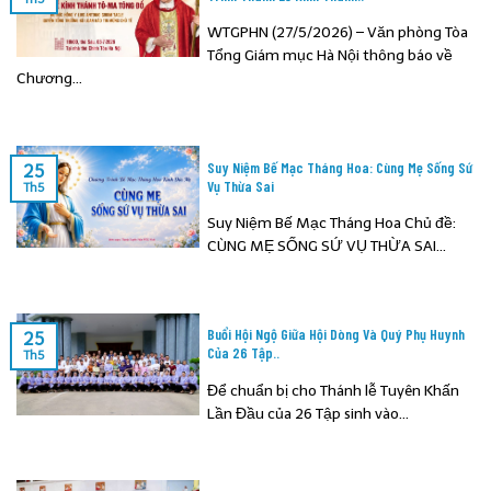
WTGPHN (27/5/2026) – Văn phòng Tòa
Tổng Giám mục Hà Nội thông báo về
Chương...
Suy Niệm Bế Mạc Tháng Hoa: Cùng Mẹ Sống Sứ
25
Vụ Thừa Sai
Th5
Suy Niệm Bế Mạc Tháng Hoa Chủ đề:
CÙNG MẸ SỐNG SỨ VỤ THỪA SAI...
Buổi Hội Ngộ Giữa Hội Dòng Và Quý Phụ Huynh
25
Của 26 Tập..
Th5
Để chuẩn bị cho Thánh lễ Tuyên Khấn
Lần Đầu của 26 Tập sinh vào...