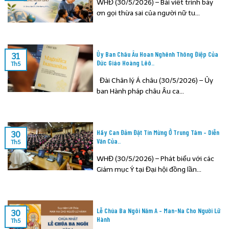
WHĐ (30/5/2026) – Bài viết trình bày
ơn gọi thừa sai của người nữ tu...
Ủy Ban Châu Âu Hoan Nghênh Thông Điệp Của
31
Đức Giáo Hoàng Lêô..
Th5
Đài Chân lý Á châu (30/5/2026) – Ủy
ban Hành pháp châu Âu ca...
Hãy Can Đảm Đặt Tin Mừng Ở Trung Tâm – Diễn
30
Văn Của..
Th5
WHĐ (30/5/2026) – Phát biểu với các
Giám mục Ý tại Đại hội đồng lần...
Lễ Chúa Ba Ngôi Năm A – Man-Na Cho Người Lữ
30
Hành
Th5