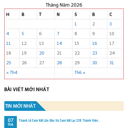
Tháng Năm 2026
H
B
T
N
S
B
C
1
2
3
4
5
6
7
8
9
10
11
12
13
14
15
16
17
18
19
20
21
22
23
24
25
26
27
28
29
30
31
« Th4
Th6 »
BÀI VIẾT MỚI NHẤT
TIN MỚI NHẤT
07
Thánh Lễ Cam Kết Lần Đầu Và Cam Kết Lại 238 Thành Viên..
Th8