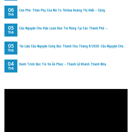
06
Cáo Phó: Thân Phụ Của Nữ Tu Têrêxa Hoàng Thị Hiển – Cộng..
Th8
05
Cầu Nguyện Cho Việc Loan Báo Tin Mừng Tại Các Thành Phố –..
Th8
05
Tài Liệu Cầu Nguyện Cùng Đức Thánh Cha Tháng 8/2026: Cầu Nguyện Cho..
Th8
04
Hành Trình Đức Tin Và Ân Phúc – Thánh Lễ Khánh Thành Nhà..
Th8