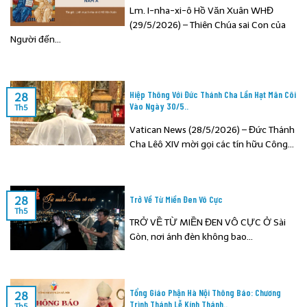
Lm. I-nha-xi-ô Hồ Văn Xuân WHĐ
(29/5/2026) – Thiên Chúa sai Con của
Người đến...
Hiệp Thông Với Đức Thánh Cha Lần Hạt Mân Côi
28
Vào Ngày 30/5..
Th5
Vatican News (28/5/2026) – Đức Thánh
Cha Lêô XIV mời gọi các tín hữu Công...
Trở Về Từ Miền Đen Vô Cực
28
Th5
TRỞ VỀ TỪ MIỀN ĐEN VÔ CỰC Ở Sài
Gòn, nơi ánh đèn không bao...
Tổng Giáo Phận Hà Nội Thông Báo: Chương
28
Trình Thánh Lễ Kính Thánh..
Th5