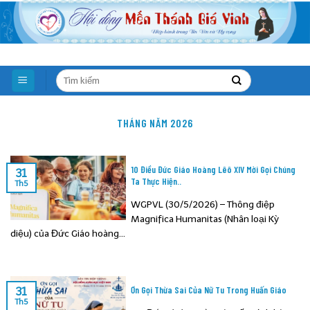
Skip
to
content
THÁNG NĂM 2026
10 Điều Đức Giáo Hoàng Lêô XIV Mời Gọi Chúng
31
Ta Thực Hiện..
Th5
WGPVL (30/5/2026) – Thông điệp
Magnifica Humanitas (Nhân loại Kỳ
diệu) của Đức Giáo hoàng...
Ơn Gọi Thừa Sai Của Nữ Tu Trong Huấn Giáo
31
Th5