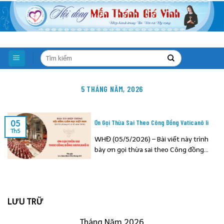
Skip
to
content
5 THÁNG NĂM, 2026
Ơn Gọi Thừa Sai Theo Công Đồng Vaticanô Ii
05
Th5
WHĐ (05/5/2026) – Bài viết này trình
bày ơn gọi thừa sai theo Công đồng...
LƯU TRỮ
Tháng Năm 2026