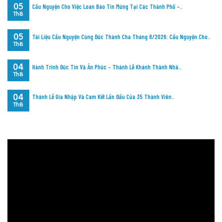
05
Cầu Nguyện Cho Việc Loan Báo Tin Mừng Tại Các Thành Phố –..
Th8
05
Tài Liệu Cầu Nguyện Cùng Đức Thánh Cha Tháng 8/2026: Cầu Nguyện Cho..
Th8
04
Hành Trình Đức Tin Và Ân Phúc – Thánh Lễ Khánh Thành Nhà..
Th8
04
Thánh Lễ Gia Nhập Và Cam Kết Lần Đầu Của 35 Thành Viên..
Th8