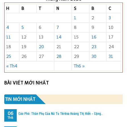
H
B
T
N
S
B
C
1
2
3
4
5
6
7
8
9
10
11
12
13
14
15
16
17
18
19
20
21
22
23
24
25
26
27
28
29
30
31
« Th4
Th6 »
BÀI VIẾT MỚI NHẤT
TIN MỚI NHẤT
06
Cáo Phó: Thân Phụ Của Nữ Tu Têrêxa Hoàng Thị Hiển – Cộng..
Th8