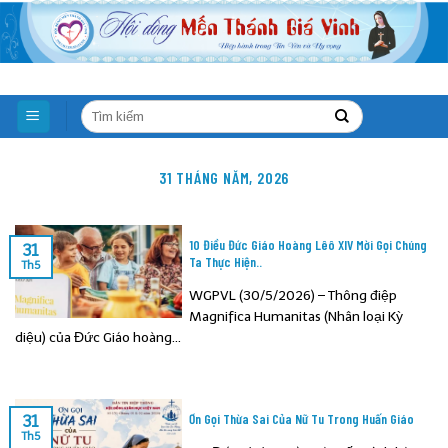
Skip
to
content
31 THÁNG NĂM, 2026
10 Điều Đức Giáo Hoàng Lêô XIV Mời Gọi Chúng
31
Ta Thực Hiện..
Th5
WGPVL (30/5/2026) – Thông điệp
Magnifica Humanitas (Nhân loại Kỳ
diệu) của Đức Giáo hoàng...
Ơn Gọi Thừa Sai Của Nữ Tu Trong Huấn Giáo
31
Th5