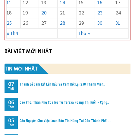
11
12
13
14
15
16
17
18
19
20
21
22
23
24
25
26
27
28
29
30
31
« Th4
Th6 »
BÀI VIẾT MỚI NHẤT
TIN MỚI NHẤT
07
Thánh Lễ Cam Kết Lần Đầu Và Cam Kết Lại 238 Thành Viên..
Th8
06
Cáo Phó: Thân Phụ Của Nữ Tu Têrêxa Hoàng Thị Hiển – Cộng..
Th8
05
Cầu Nguyện Cho Việc Loan Báo Tin Mừng Tại Các Thành Phố –..
Th8