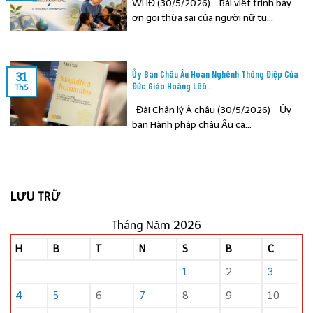
WHĐ (30/5/2026) – Bài viết trình bày
ơn gọi thừa sai của người nữ tu...
Ủy Ban Châu Âu Hoan Nghênh Thông Điệp Của
31
Đức Giáo Hoàng Lêô..
Th5
Đài Chân lý Á châu (30/5/2026) – Ủy
ban Hành pháp châu Âu ca...
LƯU TRỮ
Tháng Năm 2026
H
B
T
N
S
B
C
1
2
3
4
5
6
7
8
9
10