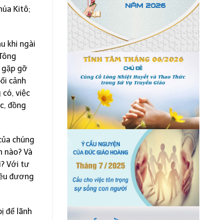
úa Kitô;
u khi ngài
 Tông
c gặp gỡ
bối cảnh
có, việc
ục, đồng
 của chúng
h nào? Và
ì? Với tư
điều đương
bị để lãnh