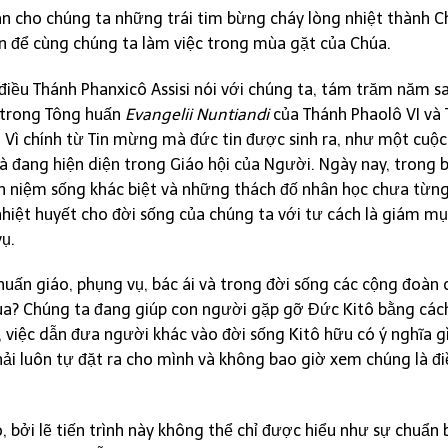
 cho chúng ta những trái tim bừng cháy lòng nhiệt thành Ch
ện để cùng chúng ta làm việc trong mùa gặt của Chúa.
 điều Thánh Phanxicô Assisi nói với chúng ta, tám trăm năm sa
a trong Tông huấn
Evangelii Nuntiandi
của Thánh Phaolô VI và
Vì chính từ Tin mừng mà đức tin được sinh ra, như một cuộ
và đang hiện diện trong Giáo hội của Người. Ngày nay, trong 
 niệm sống khác biệt và những thách đố nhân học chưa từng 
nhiệt huyết cho đời sống của chúng ta với tư cách là giám m
vụ.
 huấn giáo, phụng vụ, bác ái và trong đời sống các cộng đoàn
húa? Chúng ta đang giúp con người gặp gỡ Đức Kitô bằng các
, việc dẫn đưa người khác vào đời sống Kitô hữu có ý nghĩa g
hải luôn tự đặt ra cho mình và không bao giờ xem chúng là 
o, bởi lẽ tiến trình này không thể chỉ được hiểu như sự chuẩn 