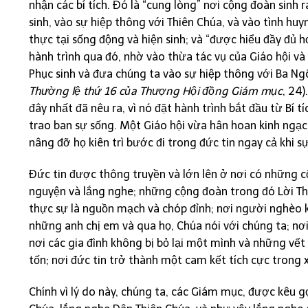
nhận các bí tích. Đó là “cung lòng” nơi cộng đoàn sinh
sinh, vào sự hiệp thông với Thiên Chúa, và vào tình huy
thực tại sống động và hiện sinh; và “được hiểu đầy đủ h
hành trình qua đó, nhờ vào thừa tác vụ của Giáo hội v
Phục sinh và đưa chúng ta vào sự hiệp thông với Ba Ngô
Thường lệ thứ 16 của Thượng Hội đồng Giám mục
, 24
đây nhất đã nêu ra, vì nó đặt hành trình bắt đầu từ Bí 
trao ban sự sống. Một Giáo hội vừa hân hoan kinh ngạ
nâng đỡ họ kiên trì bước đi trong đức tin ngay cả khi s
Đức tin được thông truyền và lớn lên ở nơi có những 
nguyện và lắng nghe; những cộng đoàn trong đó Lời Thi
thực sự là nguồn mạch và chóp đỉnh; nơi người nghèo 
những anh chị em và qua họ, Chúa nói với chúng ta; nơi
nơi các gia đình không bị bỏ lại một mình và những vế
tốn; nơi đức tin trở thành một cam kết tích cực trong xã
Chính vì lý do này, chúng ta, các Giám mục, được kêu g