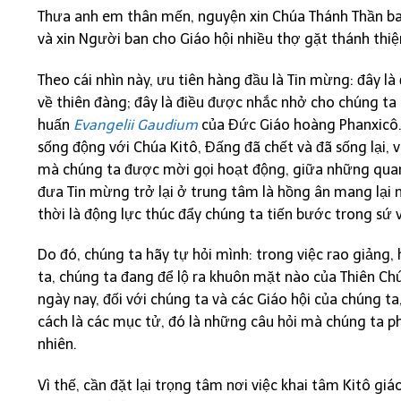
Thưa anh em thân mến, nguyện xin Chúa Thánh Thần ban
và xin Người ban cho Giáo hội nhiều thợ gặt thánh thi
Theo cái nhìn này, ưu tiên hàng đầu là Tin mừng: đây là
về thiên đàng; đây là điều được nhắc nhở cho chúng t
huấn
Evangelii Gaudium
của Đức Giáo hoàng Phanxicô. 
sống động với Chúa Kitô, Đấng đã chết và đã sống lại, 
mà chúng ta được mời gọi hoạt động, giữa những quan
đưa Tin mừng trở lại ở trung tâm là hồng ân mang lại 
thời là động lực thúc đẩy chúng ta tiến bước trong sứ 
Do đó, chúng ta hãy tự hỏi mình: trong việc rao giảng,
ta, chúng ta đang để lộ ra khuôn mặt nào của Thiên C
ngày nay, đối với chúng ta và các Giáo hội của chúng ta
cách là các mục tử, đó là những câu hỏi mà chúng ta p
nhiên.
Vì thế, cần đặt lại trọng tâm nơi việc khai tâm Kitô giá