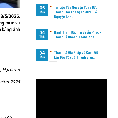
Tài Liệu Cầu Nguyện Cùng Đức
05
Thánh Cha Tháng 8/2026: Cầu
Th8
28/5/2026,
Nguyện Cho..
ộng mục vụ
n bằng ánh
Hành Trình Đức Tin Và Ân Phúc –
04
Thánh Lễ Khánh Thành Nhà..
Th8
Thánh Lễ Gia Nhập Và Cam Kết
04
Lần Đầu Của 35 Thành Viên..
Th8
g Hội đồng
5 năm 2026
chọn để