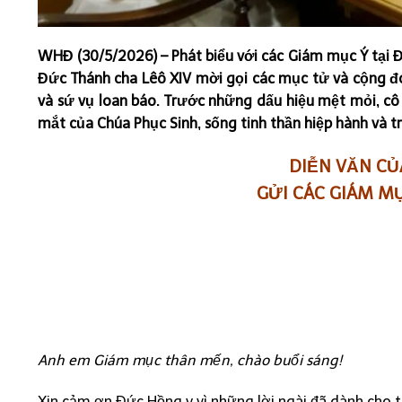
WHĐ (30/5/2026) – Phát biểu với các Giám mục Ý tại 
Đức Thánh cha Lêô XIV mời gọi các mục tử và cộng đ
và sứ vụ loan báo. Trước những dấu hiệu mệt mỏi, cô 
mắt của Chúa Phục Sinh, sống tinh thần hiệp hành và tr
DIỄN VĂN CỦ
GỬI CÁC GIÁM M
Anh em Giám mục thân mến, chào buổi sáng!
Xin cảm ơn Đức Hồng y vì những lời ngài đã dành cho tô