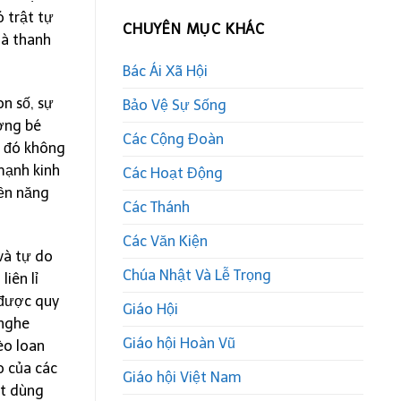
 trật tự
CHUYÊN MỤC KHÁC
mà thanh
Bác Ái Xã Hội
n số, sự
Bảo Vệ Sự Sống
ờng bé
Các Cộng Đoàn
h đó không
 mạnh kinh
Các Hoạt Động
yền năng
Các Thánh
Các Văn Kiện
và tự do
Chúa Nhật Và Lễ Trọng
iên lỉ
 được quy
Giáo Hội
 nghe
Giáo hội Hoàn Vũ
èo loan
o của các
Giáo hội Việt Nam
ết dùng