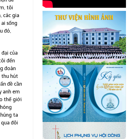
m, tôi
, các gia
 ai sống
u đó,
 đại của
tôi đến
ng đoàn
 thu hút
vấn đề cần
ậy anh em
o thế giới
 phóng
Chúng ta
 qua đôi