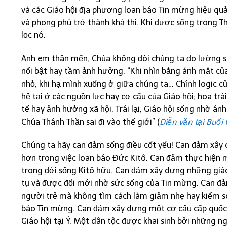
và các Giáo hội địa phương loan báo Tin mừng hiệu quả
và phong phú trở thành khả thi. Khi được sống trong T
lọc nó.
Anh em thân mến, Chúa không đòi chúng ta đo lường sự 
nổi bật hay tầm ảnh hưởng. “Khi nhìn bằng ánh mắt c
nhỏ, khi hạ mình xuống ở giữa chúng ta… Chính logic c
hệ tại ở các nguồn lực hay cơ cấu của Giáo hội; hoa tr
tế hay ảnh hưởng xã hội. Trái lại, Giáo hội sống nhờ á
Chúa Thánh Thần sai đi vào thế giới” (
Diễn văn tại Buổi
Chúng ta hãy can đảm sống điều cốt yếu! Can đảm xây 
hơn trong việc loan báo Đức Kitô. Can đảm thực hiện mộ
trong đời sống Kitô hữu. Can đảm xây dựng những giáo 
tụ và được đổi mới nhờ sức sống của Tin mừng. Can đ
người trẻ mà không tìm cách làm giảm nhẹ hay kiểm s
báo Tin mừng. Can đảm xây dựng một cơ cấu cấp quốc g
Giáo hội tại Ý. Một dân tộc được khai sinh bởi những 