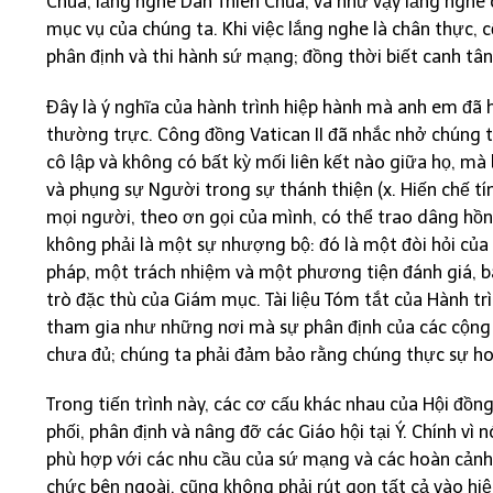
Chúa, lắng nghe Dân Thiên Chúa, và như vậy lắng nghe c
mục vụ của chúng ta. Khi việc lắng nghe là chân thực,
phân định và thi hành sứ mạng; đồng thời biết canh tâ
Đây là ý nghĩa của hành trình hiệp hành mà anh em đã 
thường trực. Công đồng Vatican II đã nhắc nhở chúng 
cô lập và không có bất kỳ mối liên kết nào giữa họ, m
và phụng sự Người trong sự thánh thiện (x. Hiến chế tí
mọi người, theo ơn gọi của mình, có thể trao dâng hồng
không phải là một sự nhượng bộ: đó là một đòi hỏi của
pháp, một trách nhiệm và một phương tiện đánh giá, ba
trò đặc thù của Giám mục. Tài liệu Tóm tắt của Hành trì
tham gia như những nơi mà sự phân định của các cộng đ
chưa đủ; chúng ta phải đảm bảo rằng chúng thực sự ho
Trong tiến trình này, các cơ cấu khác nhau của Hội đồn
phối, phân định và nâng đỡ các Giáo hội tại Ý. Chính vì
phù hợp với các nhu cầu của sứ mạng và các hoàn cảnh 
chức bên ngoài, cũng không phải rút gọn tất cả vào hi