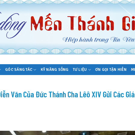
GÓC SÁNG TÁC
KỸ NĂNG SỐNG
TƯ LIỆU
ƠN GỌI TẬN HIẾN
M
iễn Văn Của Đức Thánh Cha Lêô XIV Gửi Các Gi