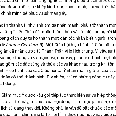
ác dấu chỉ thời đại, lắng nghe cả những điều thách thức các
 cộng đoàn không tự khép kín trong chính mình, nhưng trở thà
n chính mình để phục vụ sứ mạng ấy.
hoàn thành và, như anh em đã nhấn mạnh, phải trở thành một
ta rằng Thiên Chúa đã muốn thánh hóa và cứu độ con người 
à bằng cách quy tụ họ thành một dân tộc nhận biết Người tron
n lý
Lumen Gentium
, 9). Một Giáo hội hiệp hành là Giáo hội t
 ân đã nhận được từ Thánh Thần vì lợi ích chung. Vì vậy. sự 
 sự hiệp thông và sứ mạng và, như vậy, phải trở thành một 
o gồm các đặc sủng và thừa tác vụ khác nhau trong khi tôn 
nh Hiệp hành của các Giáo hội tại Ý nhấn mạnh giá trị của cá
oàn có thể thành hình. Tuy nhiên, chỉ có những công cụ này t
ạt động.
g Giám mục Ý được kêu gọi tiếp tục thực hiện sứ vụ hiệp thôn
 nó có vai trò này, tổ chức của Hội đồng Giám mục phải được đ
lịch sử đang thay đổi. Không phải là vấn đề bắt chước các mô
ệu quả hành chính, mà là tự hỏi hình thức nào ngày nay giúp 