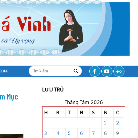
EDIA
LƯU TRỮ
ám Mục
Tháng Tám 2026
H
B
T
N
S
B
C
1
2
3
4
5
6
7
8
9