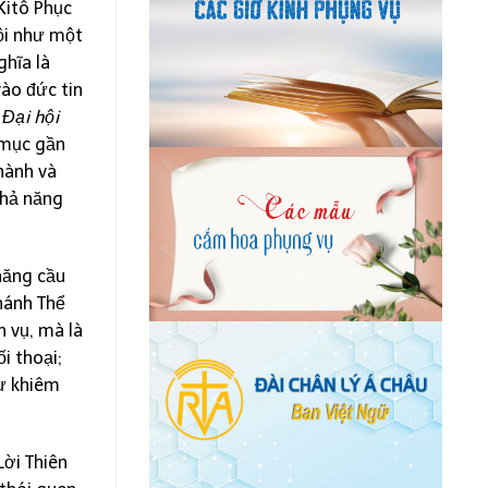
Kitô Phục
tội như một
ghĩa là
vào đức tin
Đại hội
 mục gần
 hành và
khả năng
năng cầu
hánh Thể
 vụ, mà là
i thoại;
sự khiêm
Lời Thiên