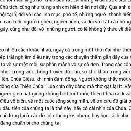
Chủ tịch, cũng như từng anh em hiện diện nơi đây. Qua anh e
ội tại Ý, đối với các linh mục, phó tế, những người thánh hiến
ười cao tuổi, người nghèo, người bệnh, và đối với tất cả những
gày, cũng như đối với những người, có lẽ không ý thức về điề
o nhiều cách khác nhau, ngay cả trong một thời đại như thời
iếp trải nghiệm điều này trong các chuyến thăm gần đây của 
g ta về sự mệt mỏi, sự phân mảnh và sự cô đơn. Trong các cộ
nhọc trong việc thông truyền đức tin, sự khó khăn trong việc
n lên. Chúa Giêsu, khi nhìn đám đông, Người không thấy một 
ồng của Thiên Chúa: “Lúa chín đầy đồng mà thợ gặt lại ít. V
người gieo hạt giống không biết mệt mỏi, Thiên Chúa ra đi và
 điều vô biên, về một cuộc sống sung mãn, về ơn cứu độ giải
 đầu tiên của chúng ta là thế này: hãy có cái nhìn của Chúa. 
hỉ dừng lại ở các dữ liệu thống kê, nhưng hãy học cách nhìn,
đang chuẩn bị cho chúng ta.