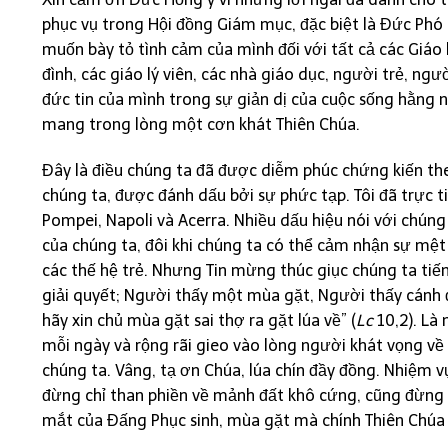
phục vụ trong Hội đồng Giám mục, đặc biệt là Đức Phó 
muốn bày tỏ tình cảm của mình đối với tất cả các Giáo h
đình, các giáo lý viên, các nhà giáo dục, người trẻ, ng
đức tin của mình trong sự giản dị của cuộc sống hằng n
mang trong lòng một cơn khát Thiên Chúa.
Đây là điều chúng ta đã được diễm phúc chứng kiến the
chúng ta, được đánh dấu bởi sự phức tạp. Tôi đã trực t
Pompei, Napoli và Acerra. Nhiều dấu hiệu nói với chún
của chúng ta, đôi khi chúng ta có thể cảm nhận sự mệt 
các thế hệ trẻ. Nhưng Tin mừng thúc giục chúng ta tiế
giải quyết; Người thấy một mùa gặt, Người thấy cánh đ
hãy xin chủ mùa gặt sai thợ ra gặt lúa về” (
Lc
10,2). Là 
mỗi ngày và rộng rãi gieo vào lòng người khát vọng về
chúng ta. Vâng, tạ ơn Chúa, lúa chín đầy đồng. Nhiệm vụ
đừng chỉ than phiền về mảnh đất khô cứng, cũng đừng c
mắt của Đấng Phục sinh, mùa gặt mà chính Thiên Chúa 