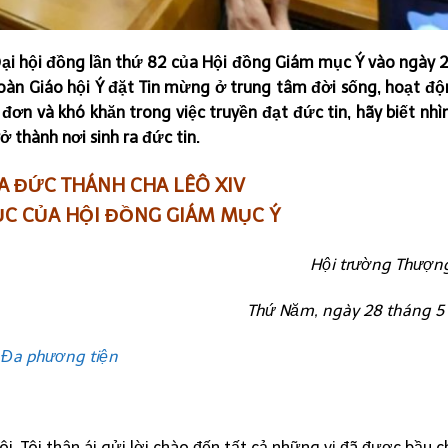
Đại hội đồng lần thứ 82 của Hội đồng Giám mục Ý vào ngày 
oàn Giáo hội Ý đặt Tin mừng ở trung tâm đời sống, hoạt đ
đơn và khó khăn trong việc truyền đạt đức tin, hãy biết nhì
ở thành nơi sinh ra đức tin.
A ĐỨC THÁNH CHA LÊÔ XIV
ỤC CỦA HỘI ĐỒNG GIÁM MỤC Ý
Hội trường Thượn
Thứ Năm, ngày 28 tháng 
Đa phương tiện
i. Tôi thân ái gửi lời chào đến tất cả những vị đã được bầu 