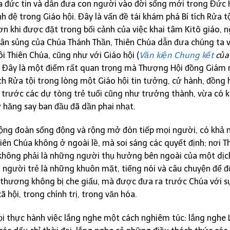
 ra đức tin và dẫn đưa con người vào đời sống mới trong Đức 
nh đệ trong Giáo hội. Đây là vấn đề tái khám phá Bí tích Rửa 
ơn khi được đặt trong bối cảnh của việc khai tâm Kitô giáo, n
à ân sủng của Chúa Thánh Thần, Thiên Chúa dẫn đưa chúng ta 
i Thiên Chúa, cũng như với Giáo hội (
Văn kiện Chung kết
của 
). Đây là một điểm rất quan trọng mà Thượng Hội đồng Giám
tích Rửa tội trong lòng một Giáo hội tin tưởng, cử hành, đồng
c trước các dự tòng trẻ tuổi cũng như trưởng thành, vừa có 
ự hăng say ban đầu đã dần phai nhạt.
cộng đoàn sống động và rộng mở đón tiếp mọi người, có khả 
ên Chúa không ở ngoài lề, mà soi sáng các quyết định; nơi T
không phải là những người thụ hưởng bên ngoài của một dịch
 người trẻ là những khuôn mặt, tiếng nói và câu chuyện để đố
t thương không bị che giấu, mà được đưa ra trước Chúa với 
 hội, trong chính trị, trong văn hóa.
ọi thực hành việc lắng nghe một cách nghiêm túc: lắng nghe 