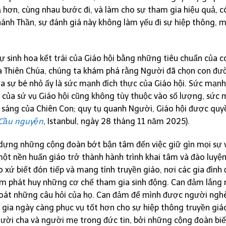
 hơn, cùng nhau bước đi, và làm cho sự tham gia hiệu quả, có
hánh Thần, sự đánh giá này không làm yếu đi sự hiệp thông, 
sinh hoa kết trái của Giáo hội bằng những tiêu chuẩn của co
ủa Thiên Chúa, chúng ta khám phá rằng Người đã chọn con đư
ủa sự bé nhỏ ấy là sức mạnh đích thực của Giáo hội. Sức mạn
ái của sứ vụ Giáo hội cũng không tùy thuộc vào số lượng, sức
nh sáng của Chiên Con; quy tụ quanh Người, Giáo hội được qu
 Cầu nguyện
, Istanbul, ngày 28 tháng 11 năm 2025).
dựng những cộng đoàn bớt bận tâm đến việc giữ gìn mọi sự 
t nền huấn giáo trở thành hành trình khai tâm và đào luyện l
xứ biết đón tiếp và mang tính truyền giáo, nơi các gia đình
ảm phát huy những cơ chế tham gia sinh động. Can đảm lắng
oát những câu hỏi của họ. Can đảm để mình được người ngh
ia ngày càng phục vụ tốt hơn cho sự hiệp thông truyền giá
người cha và người mẹ trong đức tin, bởi những cộng đoàn bi