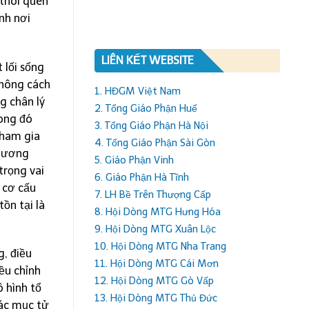
 thói quen
nh nơi
LIÊN KẾT WEBSITE
 lối sống
không cách
1. HĐGM Việt Nam
g chân lý
2. Tổng Giáo Phận Huế
rong đó
3. Tổng Giáo Phận Hà Nội
tham gia
4. Tổng Giáo Phận Sài Gòn
phương
5. Giáo Phận Vinh
trọng vai
6. Giáo Phận Hà Tĩnh
c cơ cấu
7. LH Bề Trên Thượng Cấp
ồn tại là
8. Hội Dòng MTG Hưng Hóa
9. Hội Dòng MTG Xuân Lộc
10. Hội Dòng MTG Nha Trang
g, điều
11. Hội Dòng MTG Cái Mơn
iều chỉnh
12. Hội Dòng MTG Gò Vấp
 hình tổ
13. Hội Dòng MTG Thủ Đức
các mục tử