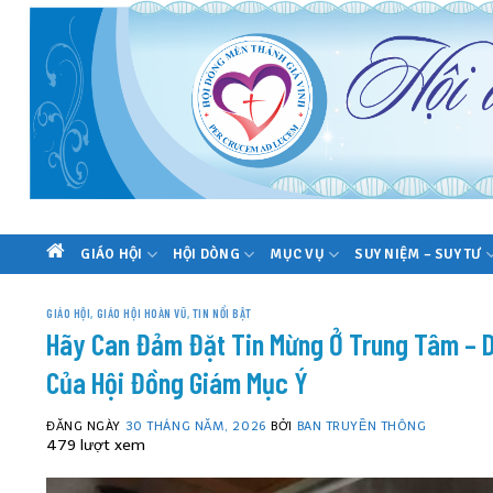
Skip
to
content
GIÁO HỘI
HỘI DÒNG
MỤC VỤ
SUY NIỆM – SUY TƯ
TRANG
CHỦ
GIÁO HỘI
,
GIÁO HỘI HOÀN VŨ
,
TIN NỔI BẬT
Hãy Can Đảm Đặt Tin Mừng Ở Trung Tâm – D
Của Hội Đồng Giám Mục Ý
ĐĂNG NGÀY
30 THÁNG NĂM, 2026
BỞI
BAN TRUYỀN THÔNG
479 lượt xem