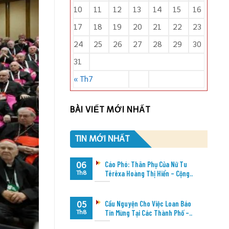
10
11
12
13
14
15
16
17
18
19
20
21
22
23
24
25
26
27
28
29
30
31
« Th7
BÀI VIẾT MỚI NHẤT
TIN MỚI NHẤT
Cáo Phó: Thân Phụ Của Nữ Tu
06
Têrêxa Hoàng Thị Hiển – Cộng..
Th8
Cầu Nguyện Cho Việc Loan Báo
05
Tin Mừng Tại Các Thành Phố –..
Th8