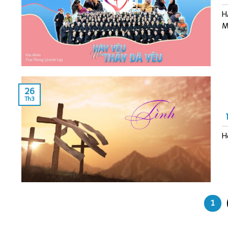
H
Mi
26
Th3
H
1