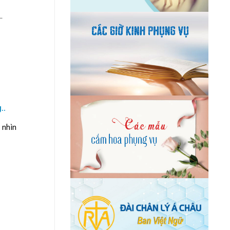
.
..
 nhìn