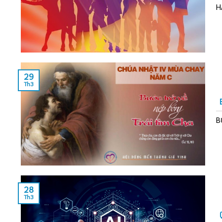
H
29
Th3
B
28
Th3