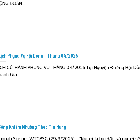
ỘNG ĐOÀN...
Lịch Phụng Vụ Hội Dòng – Tháng 04/2025
ỊCH CỬ HÀNH PHỤNG VỤ THÁNG 04/2025 Tại Nguyện Đường Hội D
hánh Gía...
Sống Khiêm Nhường Theo Tin Mừng
annah Steiner WTGPSG (29/3/2025) – “Ngươi là bụi đất, và ngươi sẽ