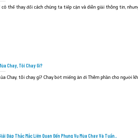
I có thể thay đổi cách chúng ta tiếp cận và diễn giải thông tin, nhưng
Mùa Chay, Tôi Chay Gì?
ùa Chay, tôi chay gì? Chay bớt miếng ăn đi Thêm phần cho người khó
Giải Đáp Thắc Mắc Liên Quan Đến Phụng Vụ Mùa Chay Và Tuần..