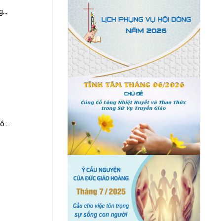
...
...