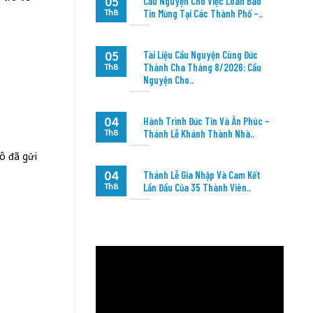
Cầu Nguyện Cho Việc Loan Báo
05
Tin Mừng Tại Các Thành Phố –..
Th8
Tài Liệu Cầu Nguyện Cùng Đức
05
Thánh Cha Tháng 8/2026: Cầu
Th8
Nguyện Cho..
Hành Trình Đức Tin Và Ân Phúc –
04
Thánh Lễ Khánh Thành Nhà..
Th8
ô đã gửi
Thánh Lễ Gia Nhập Và Cam Kết
04
Lần Đầu Của 35 Thành Viên..
Th8