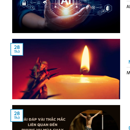
A
28
Th3
M
28
Th3