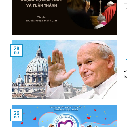
L
28
Th3
D
lạ
26
Th3