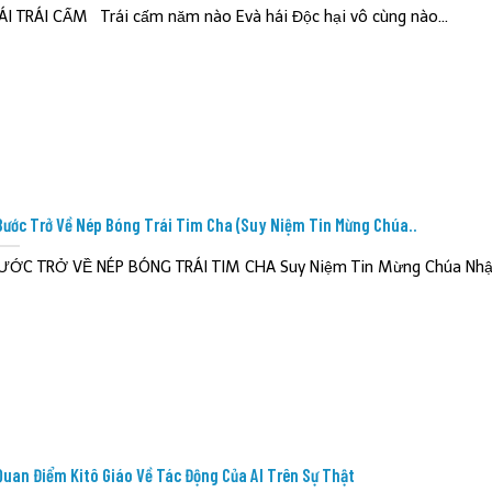
ÁI TRÁI CẤM Trái cấm năm nào Evà hái Độc hại vô cùng nào...
Bước Trở Về Nép Bóng Trái Tim Cha (Suy Niệm Tin Mừng Chúa..
ƯỚC TRỞ VỀ NÉP BÓNG TRÁI TIM CHA Suy Niệm Tin Mừng Chúa Nhật 
Quan Điểm Kitô Giáo Về Tác Động Của AI Trên Sự Thật