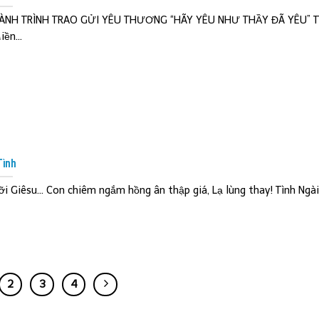
ÀNH TRÌNH TRAO GỬI YÊU THƯƠNG “HÃY YÊU NHƯ THẦY ĐÃ YÊU” Ti
ền...
Tình
ỡi Giêsu… Con chiêm ngắm hồng ân thập giá, Lạ lùng thay! Tình Ngài –
2
3
4