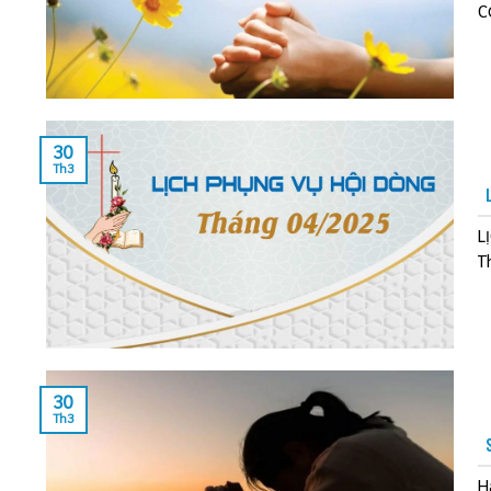
C
30
Th3
L
T
30
Th3
H