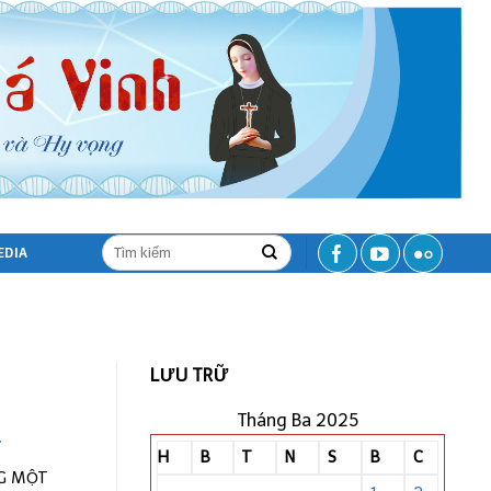
EDIA
LƯU TRỮ
Tháng Ba 2025
.
H
B
T
N
S
B
C
NG MỘT