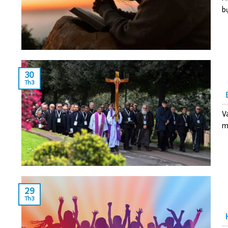
bụ
30
Th3
V
m
29
Th3