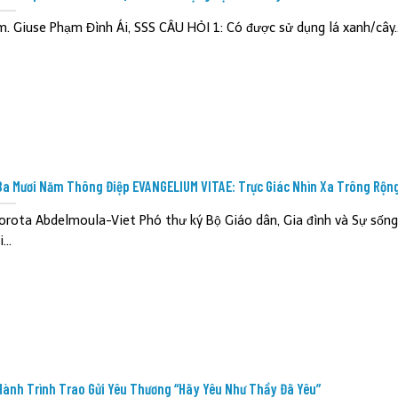
m. Giuse Phạm Đình Ái, SSS CÂU HỎI 1: Có được sử dụng lá xanh/cây..
Ba Mươi Năm Thông Điệp EVANGELIUM VITAE: Trực Giác Nhìn Xa Trông Rộng
orota Abdelmoula-Viet Phó thư ký Bộ Giáo dân, Gia đình và Sự sống
i...
Hành Trình Trao Gửi Yêu Thương “Hãy Yêu Như Thầy Đã Yêu”