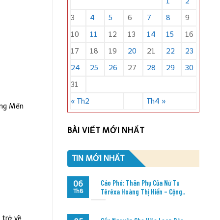
1
2
3
4
5
6
7
8
9
10
11
12
13
14
15
16
17
18
19
20
21
22
23
24
25
26
27
28
29
30
31
« Th2
Th4 »
òng Mến
BÀI VIẾT MỚI NHẤT
TIN MỚI NHẤT
Cáo Phó: Thân Phụ Của Nữ Tu
06
Têrêxa Hoàng Thị Hiển – Cộng..
Th8
 trở về