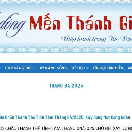
GÓC SÁNG TÁC
KỸ NĂNG SỐNG
TƯ LIỆU
ƠN GỌI TẬN HIẾN
M
THÁNG BA 2025
Giờ Chầu Thánh Thể Tĩnh Tâm Tháng 04/2025: Xây Dựng Một Cộng Đoàn.
IỜ CHẦU THÁNH THỂ TĨNH TÂM THÁNG 04/2025 CHỦ ĐỀ: XÂY DỰ