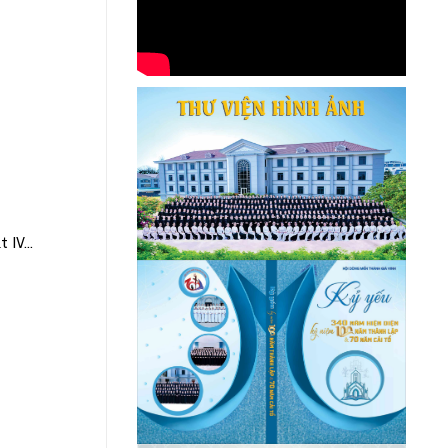
IV...