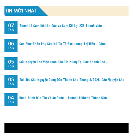
TIN MỚI NHẤT
07
Thánh Lễ Cam Kết Lần Đầu Và Cam Kết Lại 238 Thành Viên..
Th8
06
Cáo Phó: Thân Phụ Của Nữ Tu Têrêxa Hoàng Thị Hiển – Cộng..
Th8
05
Cầu Nguyện Cho Việc Loan Báo Tin Mừng Tại Các Thành Phố –..
Th8
05
Tài Liệu Cầu Nguyện Cùng Đức Thánh Cha Tháng 8/2026: Cầu Nguyện Cho..
Th8
04
Hành Trình Đức Tin Và Ân Phúc – Thánh Lễ Khánh Thành Nhà..
Th8