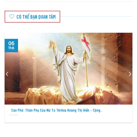
CÓ THỂ BẠN QUAN TÂM
05
Th8
Cầu Nguyện Cho Việc Loan Báo Tin Mừng Tại Các Thành Phố –..