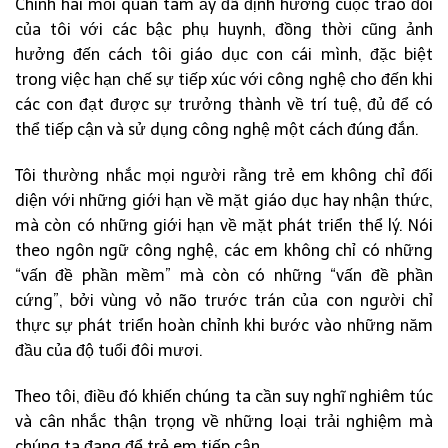
Chính hai mối quan tâm ấy đã định hướng cuộc trao đổi
của tôi với các bậc phụ huynh, đồng thời cũng ảnh
hưởng đến cách tôi giáo dục con cái mình, đặc biệt
trong việc hạn chế sự tiếp xúc với công nghệ cho đến khi
các con đạt được sự trưởng thành về trí tuệ, đủ để có
thể tiếp cận và sử dụng công nghệ một cách đúng đắn.
Tôi thường nhắc mọi người rằng trẻ em không chỉ đối
diện với những giới hạn về mặt giáo dục hay nhận thức,
mà còn có những giới hạn về mặt phát triển thể lý. Nói
theo ngôn ngữ công nghệ, các em không chỉ có những
“vấn đề phần mềm” mà còn có những “vấn đề phần
cứng”, bởi vùng vỏ não trước trán của con người chỉ
thực sự phát triển hoàn chỉnh khi bước vào những năm
đầu của độ tuổi đôi mươi.
Theo tôi, điều đó khiến chúng ta cần suy nghĩ nghiêm túc
và cân nhắc thận trọng về những loại trải nghiệm mà
chúng ta đang để trẻ em tiếp cận.