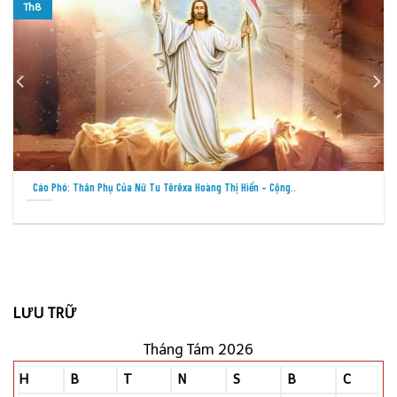
Th8
Cầu Nguyện Cho Việc Loan Báo Tin Mừng Tại Các Thành Phố –..
LƯU TRỮ
Tháng Tám 2026
H
B
T
N
S
B
C