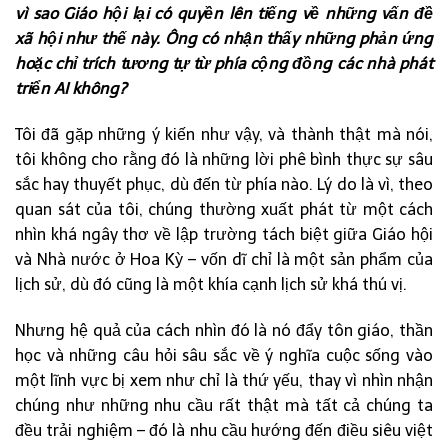
vì sao Giáo hội lại có quyền lên tiếng về những vấn đề
xã hội như thế này. Ông có nhận thấy những phản ứng
hoặc chỉ trích tương tự từ phía cộng đồng các nhà phát
triển AI không?
Tôi đã gặp những ý kiến như vậy, và thành thật mà nói,
tôi không cho rằng đó là những lời phê bình thực sự sâu
sắc hay thuyết phục, dù đến từ phía nào. Lý do là vì, theo
quan sát của tôi, chúng thường xuất phát từ một cách
nhìn khá ngây thơ về lập trường tách biệt giữa Giáo hội
và Nhà nước ở Hoa Kỳ – vốn dĩ chỉ là một sản phẩm của
lịch sử, dù đó cũng là một khía cạnh lịch sử khá thú vị.
Nhưng hệ quả của cách nhìn đó là nó đẩy tôn giáo, thần
học và những câu hỏi sâu sắc về ý nghĩa cuộc sống vào
một lĩnh vực bị xem như chỉ là thứ yếu, thay vì nhìn nhận
chúng như những nhu cầu rất thật mà tất cả chúng ta
đều trải nghiệm – đó là nhu cầu hướng đến điều siêu việt