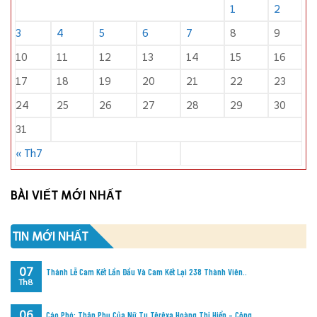
1
2
3
4
5
6
7
8
9
10
11
12
13
14
15
16
17
18
19
20
21
22
23
24
25
26
27
28
29
30
31
« Th7
BÀI VIẾT MỚI NHẤT
TIN MỚI NHẤT
07
Thánh Lễ Cam Kết Lần Đầu Và Cam Kết Lại 238 Thành Viên..
Th8
06
Cáo Phó: Thân Phụ Của Nữ Tu Têrêxa Hoàng Thị Hiển – Cộng..