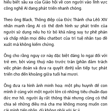
hiểu biết sâu xa của Giáo hội về con người vào lĩnh vực
công nghệ AI đang phát triển nhanh chóng.
Theo ông Black, Thông điệp của Đức Thánh cha Lêô XIV
nhấn mạnh rằng AI có thể định hình sự phát triển của
người sử dụng nếu họ từ bỏ khả năng suy tư phê phán
và chấp nhận mọi điều chatbot của trí tuệ nhân tạo đề
xuất mà không kiểm chứng.
Ông cho rằng nguy cơ này đặc biệt đáng lo ngại đối với
trẻ em, bởi vùng thuỳ não trước trán (phần đảm trách
việc phán đoán và đưa ra quyết định) vẫn tiếp tục phát
triển cho đến khoảng giữa tuổi hai mươi.
Ông đưa ra hình ảnh minh hoạ: một phụ huynh để con
mình ở cùng với một người lớn có những tiêu chuẩn đạo
đức mơ hồ, người ấy rất thông thái nhưng cũng có thể
chia sẻ những điều mà cha mẹ không mong muốn con
cái mình tiếp nhận, dù không phải với ác ý.