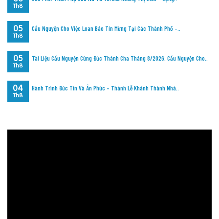
Th8
05
Cầu Nguyện Cho Việc Loan Báo Tin Mừng Tại Các Thành Phố –..
Th8
05
Tài Liệu Cầu Nguyện Cùng Đức Thánh Cha Tháng 8/2026: Cầu Nguyện Cho..
Th8
04
Hành Trình Đức Tin Và Ân Phúc – Thánh Lễ Khánh Thành Nhà..
Th8