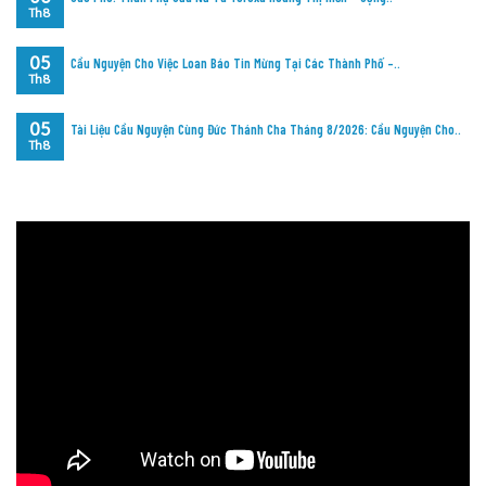
Th8
05
Cầu Nguyện Cho Việc Loan Báo Tin Mừng Tại Các Thành Phố –..
Th8
05
Tài Liệu Cầu Nguyện Cùng Đức Thánh Cha Tháng 8/2026: Cầu Nguyện Cho..
Th8