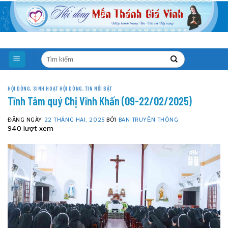
Skip
to
content
HỘI DÒNG
,
SINH HOẠT HỘI DÒNG
,
TIN NỔI BẬT
Tĩnh Tâm quý Chị Vĩnh Khấn (09-22/02/2025)
ĐĂNG NGÀY
22 THÁNG HAI, 2025
BỞI
BAN TRUYỀN THÔNG
940 lượt xem