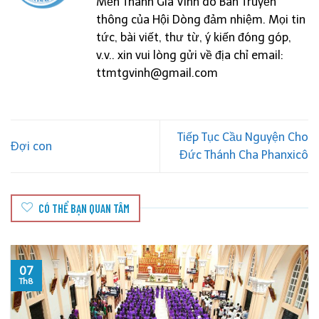
Mến Thánh Giá Vinh do Ban Truyền
thông của Hội Dòng đảm nhiệm. Mọi tin
tức, bài viết, thư từ, ý kiến đóng góp,
v.v.. xin vui lòng gửi về địa chỉ email:
ttmtgvinh@gmail.com
Tiếp Tục Cầu Nguyện Cho
Đợi con
Đức Thánh Cha Phanxicô
CÓ THỂ BẠN QUAN TÂM
06
Th8