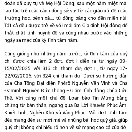
đoàn đã quy tụ về Mẹ Hội Dòng, sau một năm miệt mài
lao tác trên các cánh đồng sứ vụ: Từ các giáo xứ đến các
trường học, bệnh xá…; từ đồng bằng cho đến miền núi.
Tất cả đều được trở về với mái ấm Gia đình Hội dòng để
thắt chặt tình huynh đệ và cùng nhau bước vào những
ngày sa mạc của kỳ tĩnh tâm năm.
Cũng giống như những năm trước, kỳ tĩnh tâm của quý
chị được chia làm 2 đợt: đợt I diễn ra từ ngày 09-
15/02/2025, với 316 chị tham dự; đợt II, từ ngày 17-
22/02/2025, với 324 chị tham dự. Dưới sự hướng dẫn
của Cha Tổng Đại diện Phêrô Nguyễn Văn Vinh và Cha
Đaminh Nguyễn Đức Thông – Giám Tỉnh dòng Chúa Cứu
Thế. Với cùng một chủ đề: Loan báo Tin Mừng bằng
chứng từ bản thân, ngang qua Ba Lời Khuyên Phúc Âm:
Khiết Tịnh, Nghèo Khó và Vâng Phục. Mỗi đợt tĩnh tâm
đều mang đến sự mới mẻ và những bài học quý giá, giúp
quý chị không chỉ hiểu rõ hơn về sứ mạng cao cả của đời