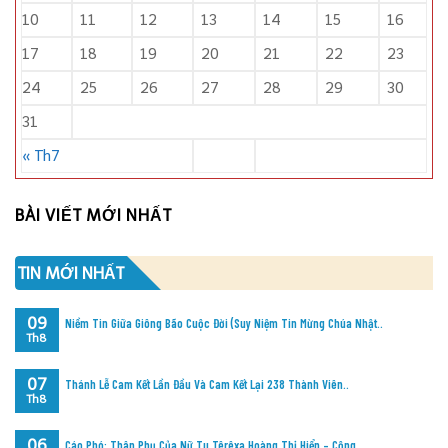
10
11
12
13
14
15
16
17
18
19
20
21
22
23
24
25
26
27
28
29
30
31
« Th7
BÀI VIẾT MỚI NHẤT
TIN MỚI NHẤT
09
Niềm Tin Giữa Giông Bão Cuộc Đời (Suy Niệm Tin Mừng Chúa Nhật..
Th8
07
Thánh Lễ Cam Kết Lần Đầu Và Cam Kết Lại 238 Thành Viên..
Th8
06
Cáo Phó: Thân Phụ Của Nữ Tu Têrêxa Hoàng Thị Hiển – Cộng..