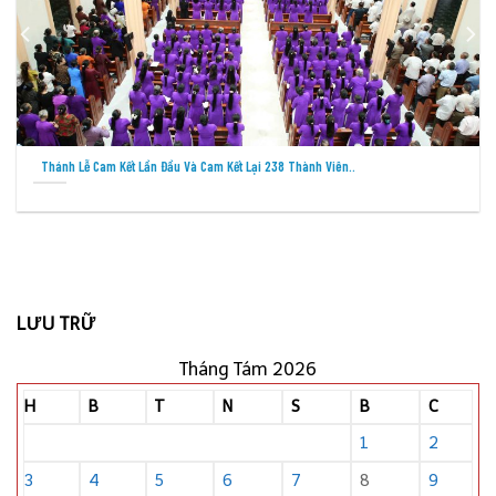
Cáo Phó: Thân Phụ Của Nữ Tu Têrêxa Hoàng Thị Hiển – Cộng..
LƯU TRỮ
Tháng Tám 2026
H
B
T
N
S
B
C
1
2
3
4
5
6
7
8
9