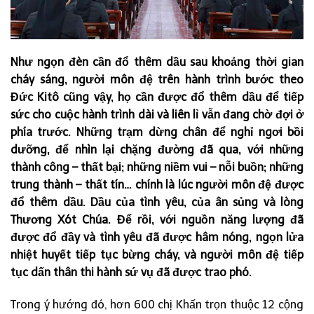
Như ngọn đèn cần đổ thêm dầu sau khoảng thời gian
cháy sáng, người môn đệ trên hành trình bước theo
Đức Kitô cũng vậy, họ cần được đổ thêm dầu để tiếp
sức cho cuộc hành trình dài và liên lỉ vẫn đang chờ đợi ở
phía trước. Những trạm dừng chân để nghỉ ngơi bồi
dưỡng, để nhìn lại chặng đường đã qua, với những
thành công – thất bại; những niềm vui – nỗi buồn; những
trung thành – thất tín… chính là lúc người môn đệ được
đổ thêm dầu. Dầu của tình yêu, của ân sủng và lòng
Thương Xót Chúa. Để rồi, với nguồn năng lượng đã
được đổ đầy và tình yêu đã được hâm nóng, ngọn lửa
nhiệt huyết tiếp tục bừng cháy, và người môn đệ tiếp
tục dấn thân thi hành sứ vụ đã được trao phó.
Trong ý hướng đó, hơn 600 chị Khấn trọn thuộc 12 cộng