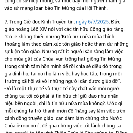
củng cố sự hiệp thông, và thúc đẩy mọi người tham gia
vào sứ mạng loan báo Tin Mừng của Hội Thánh.
7. Trong Giờ đọc Kinh Truyền tin,
ngày 6/7/2025
, Đức
giáo hoàng Lêô XIV nói với các tín hữu Công giáo rằng:
“Có lẽ không thiếu những ‘Kitô hữu nửa mùa thỉnh
thoảng làm theo cảm xúc tôn giáo hoặc tham dự những
sự kiện tôn giáo. Nhưng rất ít người sẵn sàng làm việc
cho mùa gặt của Chúa, vun trồng hạt giống Tin Mừng
trong chính tâm hồn mình để rồi chia sẻ điều đó trong
gia đình họ, tại nơi họ làm việc hay học tập, trong môi
trường xã hội và với những người cần được giúp đỡ”.
Đó là một thực tế và thực tế này chất vấn mỗi người
chúng ta: tôi có phải là tín hữu chỉ giữ đạo như nhãn
hiệu bên ngoài, chỉ là tín hữu nửa mùa không?. Ước gì
mỗi chúng ta trở thành môn đệ “hăng say làm việc trên
cánh đồng truyền giáo, can đảm làm chứng cho Nước
Chúa ở mọi nơi”, để qua những việc tốt lành chúng ta