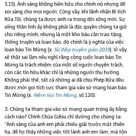
5,15). Ánh sáng không hiện hữu cho chính nó nhưng để
soi sáng cho mọi người. Cũng vậy, khi lãnh nhận Bí tích
Rửa Tội, chúng ta được sinh ra trong đời sống mới. Sự
sống thần linh ấy không phải là đặc quyền chúng ta giữ
cho riêng mình, nhưng là một kho báu cần trao tặng,
thông truyền và loan báo, đó chính là ý nghĩa của việc
loan báo Tin Mừng (x.
Sứ điệp truyền giáo 2019
). Vì vậy,
sẽ thật sai lầm nếu nghĩ rằng công cuộc loan báo Tin
Mừng là trách nhiệm của một số người chuyên trách,
còn các tín hữu khác chỉ là những người thụ hưởng.
Không phải thế, tất cả những ai đã chịu Phép Rửa đều
được mời gọi tích cực tham gia vào sứ mạng loan báo
Tin Mừng (x.
Niềm Vui Tin Mừng
, số 120).
3. Chúng ta tham gia vào sứ mạng quan trọng ấy bằng
cách nào? Chính Chúa Giêsu chỉ đường cho chúng ta:
“Ánh sáng của anh em phải chiếu giãi trước mặt thiên
hạ, để họ thấy những việc tốt lành anh em làm, mà tôn