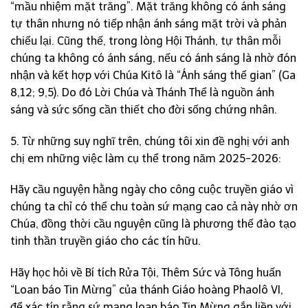
“mầu nhiệm mặt trăng”. Mặt trăng không có ánh sáng
tự thân nhưng nó tiếp nhận ánh sáng mặt trời và phản
chiếu lại. Cũng thế, trong lòng Hội Thánh, tự thân mỗi
chúng ta không có ánh sáng, nếu có ánh sáng là nhờ đón
nhận và kết hợp với Chúa Kitô là “Ánh sáng thế gian” (Ga
8,12; 9,5). Do đó Lời Chúa và Thánh Thể là nguồn ánh
sáng và sức sống cần thiết cho đời sống chứng nhân.
5. Từ những suy nghĩ trên, chúng tôi xin đề nghị với anh
chị em những việc làm cụ thể trong năm 2025-2026:
Hãy cầu nguyện hằng ngày cho công cuộc truyền giáo vì
chúng ta chỉ có thể chu toàn sứ mạng cao cả này nhờ ơn
Chúa, đồng thời cầu nguyện cũng là phương thế đào tạo
tinh thần truyền giáo cho các tín hữu.
Hãy học hỏi về Bí tích Rửa Tội, Thêm Sức và Tông huấn
“Loan báo Tin Mừng” của thánh Giáo hoàng Phaolô VI,
để xác tín rằng sứ mạng loan báo Tin Mừng gắn liền với