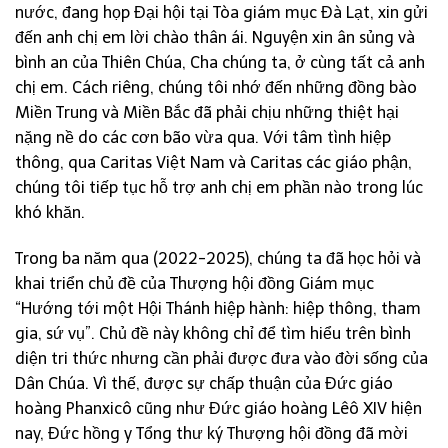
nước, đang họp Đại hội tại Tòa giám mục Đà Lạt, xin gửi
đến anh chị em lời chào thân ái. Nguyện xin ân sủng và
bình an của Thiên Chúa, Cha chúng ta, ở cùng tất cả anh
chị em. Cách riêng, chúng tôi nhớ đến những đồng bào
Miền Trung và Miền Bắc đã phải chịu những thiệt hại
nặng nề do các cơn bão vừa qua. Với tâm tình hiệp
thông, qua Caritas Việt Nam và Caritas các giáo phận,
chúng tôi tiếp tục hỗ trợ anh chị em phần nào trong lúc
khó khăn.
Trong ba năm qua (2022-2025), chúng ta đã học hỏi và
khai triển chủ đề của Thượng hội đồng Giám mục
“Hướng tới một Hội Thánh hiệp hành: hiệp thông, tham
gia, sứ vụ”. Chủ đề này không chỉ để tìm hiểu trên bình
diện tri thức nhưng cần phải được đưa vào đời sống của
Dân Chúa. Vì thế, được sự chấp thuận của Đức giáo
hoàng Phanxicô cũng như Đức giáo hoàng Lêô XIV hiện
nay, Đức hồng y Tổng thư ký Thượng hội đồng đã mời