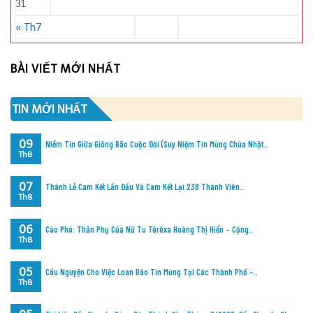
31
« Th7
BÀI VIẾT MỚI NHẤT
TIN MỚI NHẤT
09
Niềm Tin Giữa Giông Bão Cuộc Đời (Suy Niệm Tin Mừng Chúa Nhật..
Th8
07
Thánh Lễ Cam Kết Lần Đầu Và Cam Kết Lại 238 Thành Viên..
Th8
06
Cáo Phó: Thân Phụ Của Nữ Tu Têrêxa Hoàng Thị Hiển – Cộng..
Th8
05
Cầu Nguyện Cho Việc Loan Báo Tin Mừng Tại Các Thành Phố –..
Th8