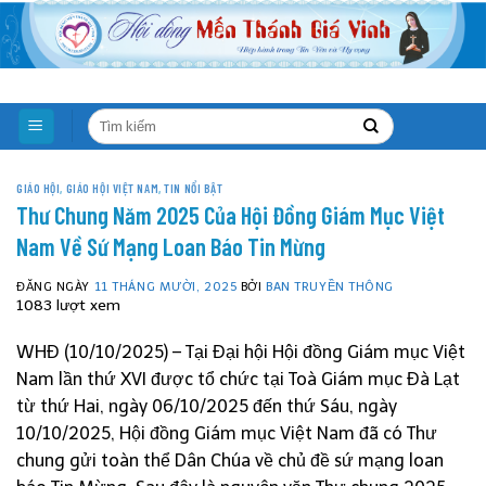
Skip
to
content
GIÁO HỘI
,
GIÁO HỘI VIỆT NAM
,
TIN NỔI BẬT
Thư Chung Năm 2025 Của Hội Đồng Giám Mục Việt
Nam Về Sứ Mạng Loan Báo Tin Mừng
ĐĂNG NGÀY
11 THÁNG MƯỜI, 2025
BỞI
BAN TRUYỀN THÔNG
1083 lượt xem
WHĐ (10/10/2025) – Tại Đại hội Hội đồng Giám mục Việt
Nam lần thứ XVI được tổ chức tại Toà Giám mục Đà Lạt
từ thứ Hai, ngày 06/10/2025 đến thứ Sáu, ngày
10/10/2025, Hội đồng Giám mục Việt Nam đã có Thư
chung gửi toàn thể Dân Chúa về chủ đề sứ mạng loan