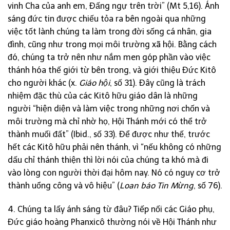
vinh Cha của anh em, Đấng ngự trên trời” (Mt 5,16). Ánh
sáng đức tin được chiếu tỏa ra bên ngoài qua những
việc tốt lành chúng ta làm trong đời sống cá nhân, gia
đình, cũng như trong mọi môi trường xã hội. Bằng cách
đó, chúng ta trở nên như nắm men góp phần vào việc
thánh hóa thế giới từ bên trong, và giới thiệu Đức Kitô
cho người khác (x.
Giáo hội
, số 31). Đây cũng là trách
nhiệm đặc thù của các Kitô hữu giáo dân là những
người “hiện diện và làm việc trong những nơi chốn và
môi trường mà chỉ nhờ họ, Hội Thánh mới có thể trở
thành muối đất” (Ibid., số 33). Để được như thế, trước
hết các Kitô hữu phải nên thánh, vì “nếu không có những
dấu chỉ thánh thiện thì lời nói của chúng ta khó mà đi
vào lòng con người thời đại hôm nay. Nó có nguy cơ trở
thành uổng công và vô hiệu” (
Loan báo Tin Mừng
, số 76).
4. Chúng ta lấy ánh sáng từ đâu? Tiếp nối các Giáo phụ,
Đức giáo hoàng Phanxicô thường nói về Hội Thánh như