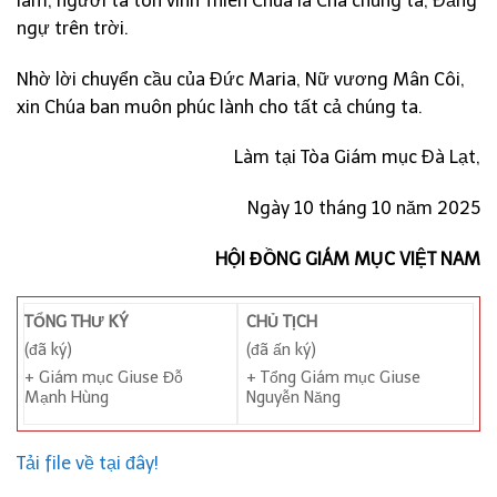
làm, người ta tôn vinh Thiên Chúa là Cha chúng ta, Đấng
ngự trên trời.
Nhờ lời chuyển cầu của Đức Maria, Nữ vương Mân Côi,
xin Chúa ban muôn phúc lành cho tất cả chúng ta.
Làm tại Tòa Giám mục Đà Lạt,
Ngày 10 tháng 10 năm 2025
HỘI ĐỒNG GIÁM MỤC VIỆT NAM
TỔNG THƯ KÝ
CHỦ TỊCH
(đã ký)
(đã ấn ký)
+ Giám mục Giuse Đỗ
+ Tổng Giám mục Giuse
Mạnh Hùng
Nguyễn Năng
Tải file về tại đây!