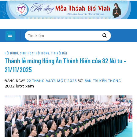
Skip
to
content
HỘI DÒNG
,
SINH HOẠT HỘI DÒNG
,
TIN NỔI BẬT
Thánh lễ mừng Hồng Ân Thánh Hiến của 82 Nữ tu –
21/11/2025
ĐĂNG NGÀY
22 THÁNG MƯỜI MỘT, 2025
BỞI
BAN TRUYỀN THÔNG
2032 lượt xem