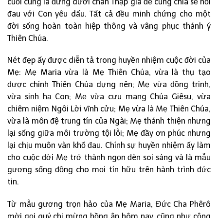
cuối cùng là đứng dưới chân Thập giá để cùng chia sẻ nỗi
đau với Con yêu dấu. Tất cả đều minh chứng cho một
đời sống hoàn toàn hiệp thông và vâng phục thánh ý
Thiên Chúa.
Nét đẹp ấy được diễn tả trong huyền nhiệm cuộc đời của
Mẹ: Mẹ Maria vừa là Mẹ Thiên Chúa, vừa là thụ tạo
được chính Thiên Chúa dựng nên; Mẹ vừa đồng trinh,
vừa sinh hạ Con; Mẹ vừa cưu mang Chúa Giêsu, vừa
chiêm niệm Ngôi Lời vĩnh cửu; Mẹ vừa là Mẹ Thiên Chúa,
vừa là môn đệ trung tín của Ngài; Mẹ thánh thiện nhưng
lại sống giữa môi trường tội lỗi; Mẹ đầy ơn phúc nhưng
lại chịu muôn vàn khổ đau. Chính sự huyền nhiệm ấy làm
cho cuộc đời Mẹ trở thành ngọn đèn soi sáng và là mẫu
gương sống động cho mọi tín hữu trên hành trình đức
tin.
Từ mẫu gương trọn hảo của Mẹ Maria, Đức Cha Phêrô
mời gọi quý chị mừng hồng ân hôm nay, cũng như cộng