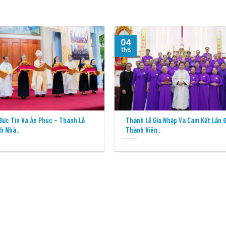
04
Th8
Đức Tin Và Ân Phúc – Thánh Lễ
Thánh Lễ Gia Nhập Và Cam Kết Lần 
h Nhà..
Thành Viên..