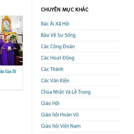
CHUYÊN MỤC KHÁC
Bác Ái Xã Hội
03
02
Th8
Th8
Bảo Vệ Sự Sống
Các Cộng Đoàn
Các Hoạt Động
Các Thánh
Đầu Của 35
Hãy Đến Với Ta – Định Hướng & Tuyển Sinh Ơn
Th
Gọi 2026
Th
Các Văn Kiện
Chúa Nhật Và Lễ Trọng
Giáo Hội
Giáo hội Hoàn Vũ
Giáo hội Việt Nam