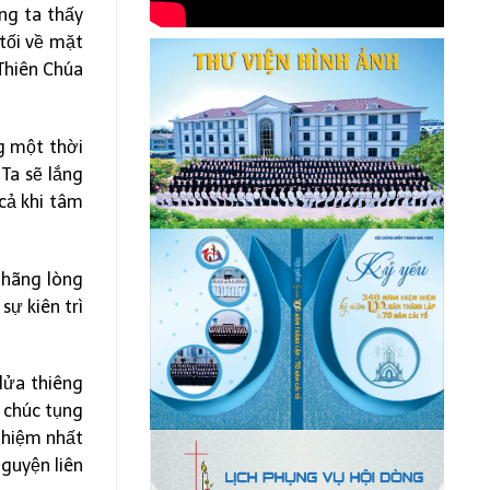
ng ta thấy
 tối về mặt
 Thiên Chúa
g một thời
Ta sẽ lắng
 cả khi tâm
nhãng lòng
sự kiên trì
lửa thiêng
 chúc tụng
ghiệm nhất
guyện liên