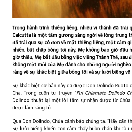
Trong hành trình thiêng liêng, nhiều vị thánh đã trả
Calcutta là một tấm gương sáng ngời về lòng trung t
đã trải qua sự cô đơn về mặt thiêng liêng, một cảm gi
nhiên, bất chấp bóng tối này, Mẹ không bao giờ đầu 
giờ thiếu, Mẹ bắt đầu bằng việc viếng Thánh Thể, sau đó
không mệt mỏi của Mẹ dành cho những người nghèo n
ràng về sự khác biệt giữa bóng tối và sự lười biếng về 
Sự khác biệt cơ bản này đã được Don Dolindo Ruotolo
Cha. Trong cuốn tự truyện “
Fui Chiamato Dolindo Ch
Dolindo thuật lại một lời tâm sự nhận được từ Chúa
được làm sáng tỏ.
Qua Don Dolindo, Chúa cảnh báo chúng ta: “Hãy cẩn th
Sự lười biếng khiến con cảm thấy buồn chán khi cầu 