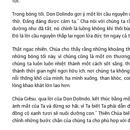
tục.
Trong bóng tối, Don Dolindo gợi ý một lời cầu nguyệ
thờ, Đấng đáng được cảm tạ.” Cha nói với chúng ta rằ
dường như đã tắt, nó chính là luồng không khí thổi 
Đó là lời cầu nguyện thắp lại ngọn lửa đức tin ngay cả
Thật ngạc nhiên, Chúa cho thấy rằng những khoảng th
những bóng tối này, vì chúng cũng là một ơn thương 
chúng ta luôn luôn nhiệt thành một cách sốt sắng, th
thành thời gian nghỉ ngơi hữu ích, nơi chúng ta không
nỗi thống khổ của mình, hạ mình xuống, than khóc, co
lòng khao khát lớn lao hơn.
Chúa Giêsu, qua lời của Don Dolindo, kết thúc bằng mộ
ánh mắt của Ta và đừng sợ hãi, vì Ta biết Ta phải dẫn
đồng cỏ xanh tươi sẽ nuôi dưỡng con.” Thiên Chúa biế
chỉnh những bước chân của chúng ta cho phù hợp với 