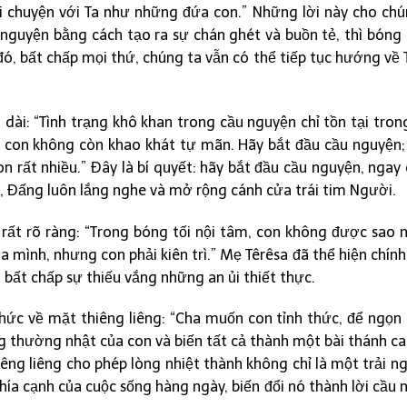
ói chuyện với Ta như những đứa con.” Những lời này cho chú
u nguyện bằng cách tạo ra sự chán ghét và buồn tẻ, thì bóng
 đó, bất chấp mọi thứ, chúng ta vẫn có thể tiếp tục hướng về
dài: “Tình trạng khô khan trong cầu nguyện chỉ tồn tại tron
g con không còn khao khát tự mãn. Hãy bắt đầu cầu nguyện; 
on rất nhiều.” Đây là bí quyết: hãy bắt đầu cầu nguyện, ngay
a, Đấng luôn lắng nghe và mở rộng cánh cửa trái tim Người.
 rất rõ ràng: “Trong bóng tối nội tâm, con không được sao 
mình, nhưng con phải kiên trì.” Mẹ Têrêsa đã thể hiện chính 
ụ bất chấp sự thiếu vắng những an ủi thiết thực.
ức về mặt thiêng liêng: “Cha muốn con tỉnh thức, để ngọn 
g thường nhật của con và biến tất cả thành một bài thánh ca
êng liêng cho phép lòng nhiệt thành không chỉ là một trải n
a cạnh của cuộc sống hàng ngày, biến đổi nó thành lời cầu n