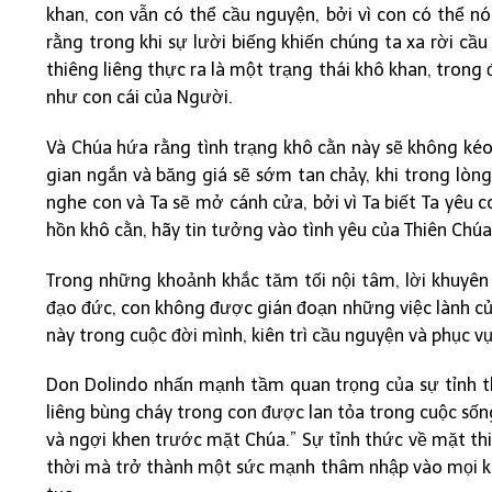
khan, con vẫn có thể cầu nguyện, bởi vì con có thể n
rằng trong khi sự lười biếng khiến chúng ta xa rời cầ
thiêng liêng thực ra là một trạng thái khô khan, trong
như con cái của Người.
Và Chúa hứa rằng tình trạng khô cằn này sẽ không kéo 
gian ngắn và băng giá sẽ sớm tan chảy, khi trong lòn
nghe con và Ta sẽ mở cánh cửa, bởi vì Ta biết Ta yêu c
hồn khô cằn, hãy tin tưởng vào tình yêu của Thiên Chú
Trong những khoảnh khắc tăm tối nội tâm, lời khuyên
đạo đức, con không được gián đoạn những việc lành của 
này trong cuộc đời mình, kiên trì cầu nguyện và phục v
Don Dolindo nhấn mạnh tầm quan trọng của sự tỉnh th
liêng bùng cháy trong con được lan tỏa trong cuộc sốn
và ngợi khen trước mặt Chúa.” Sự tỉnh thức về mặt thi
thời mà trở thành một sức mạnh thâm nhập vào mọi khí