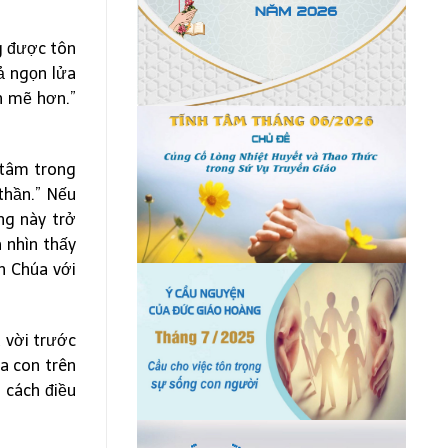
g được tôn
ả ngọn lửa
h mẽ hơn.”
 tâm trong
thần.” Nếu
ng này trở
a nhìn thấy
n Chúa với
t vời trước
a con trên
 cách điều