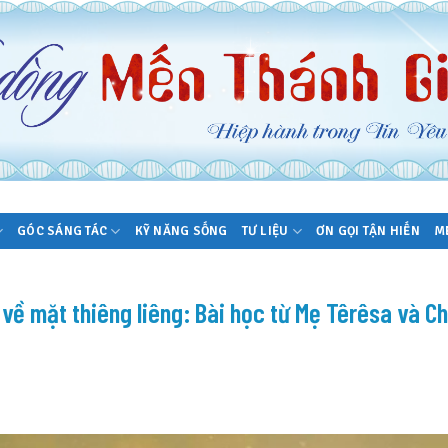
GÓC SÁNG TÁC
KỸ NĂNG SỐNG
TƯ LIỆU
ƠN GỌI TẬN HIẾN
M
 về mặt thiêng liêng: Bài học từ Mẹ Têrêsa và C