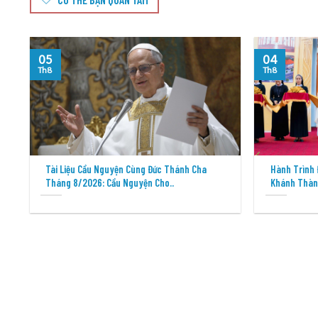
05
04
Th8
Th8
Tài Liệu Cầu Nguyện Cùng Đức Thánh Cha
Hành Trình 
Tháng 8/2026: Cầu Nguyện Cho..
Khánh Thàn