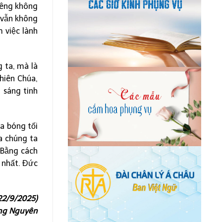
iêng không
, vẫn không
 việc lành
 ta, mà là
Thiên Chúa,
 sáng tinh
a bóng tối
a chúng ta
 Bằng cách
 nhất. Đức
22/9/2025)
àng Nguyên