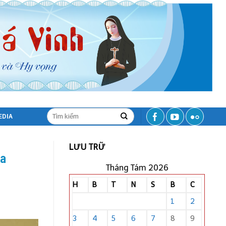
EDIA
LƯU TRỮ
ha
Tháng Tám 2026
H
B
T
N
S
B
C
1
2
3
4
5
6
7
8
9