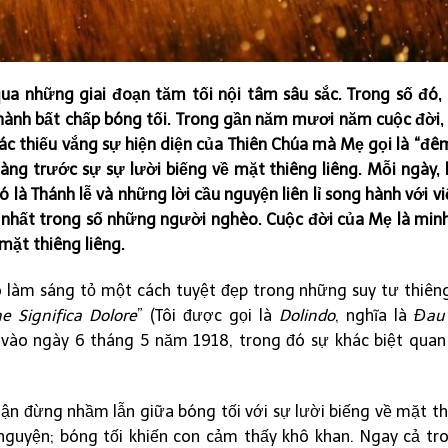
i qua những giai đoạn tăm tối nội tâm sâu sắc. Trong số đó,
hành bất chấp bóng tối. Trong gần năm mươi năm cuộc đời,
ác thiếu vắng sự hiện diện của Thiên Chúa mà Mẹ gọi là “đêm
hàng trước sự sự lười biếng về mặt thiêng liêng. Mỗi ngày,
 là Thánh lễ và những lời cầu nguyện liên lỉ song hành với v
hất trong số những người nghèo. Cuộc đời của Mẹ là min
mặt thiêng liêng.
 làm sáng tỏ một cách tuyệt đẹp trong những suy tư thiêng
e Significa Dolore
” (Tôi được gọi là
Dolindo
, nghĩa là
Đau
 vào ngày 6 tháng 5 năm 1918, trong đó sự khác biệt quan
ận đừng nhầm lẫn giữa bóng tối với sự lười biếng về mặt thi
nguyện; bóng tối khiến con cảm thấy khô khan. Ngay cả tr