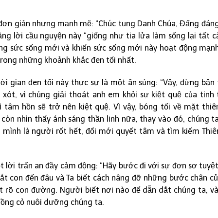
n đơn giản nhưng mạnh mẽ: “Chúc tụng Danh Chúa, Đấng đán
ng lời cầu nguyện này “giống như tia lửa làm sống lại tất c
bùng sức sống mới và khiến sức sống mới này hoạt động mạn
 trong những khoảnh khắc đen tối nhất.
ời gian đen tối này thực sự là một ân sủng: “Vậy, đừng bận
xót, vì chúng giải thoát anh em khỏi sự kiệt quệ của tinh 
ì tâm hồn sẽ trở nên kiệt quệ. Vì vậy, bóng tối về mặt thiê
 còn nhìn thấy ánh sáng thần linh nữa, thay vào đó, chúng t
i mình là người rốt hết, đổi mới quyết tâm và tìm kiếm Thiê
t lời trấn an đầy cảm động: “Hãy bước đi với sự đơn sơ tuyệ
 dắt con đến đâu và Ta biết cách nâng đỡ những bước chân củ
t rõ con đường. Người biết nơi nào để dẫn dắt chúng ta, và
đồng cỏ nuôi dưỡng chúng ta.