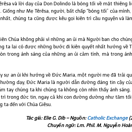
rêsa và lời dạy của Don Dolindo là bóng tối về mặt thiêng l
h. Giống như Mẹ Têrêsa, người, bất chấp “bóng tối” của mình
hất, chúng ta cũng được kêu gọi kiên trì cầu nguyện và làm
hiên Chúa không phải vì những an ủi mà Người ban cho chúng
húng ta lại có được những bước đi kiên quyết nhất hướng về 
 còn trong ánh sáng của những an ủi cảm tính, mà trong ánh
y sự an ủi khi hướng về Đức Maria, một người mẹ đã trải qu
thường dạy, Đức Maria là người dẫn đường đáng tin cậy củ
nắm tay chúng ta khi chúng ta không còn nhìn thấy ánh sáng.
trì trong đức tin, ngay cả khi con đường dường như tăm tối
g ta đến với Chúa Giêsu.
Tác giả: Elie G. Dib – Nguồn:
Catholic Exchange
(
Chuyển ngữ: Lm. Phil. M. Nguyễn Ho