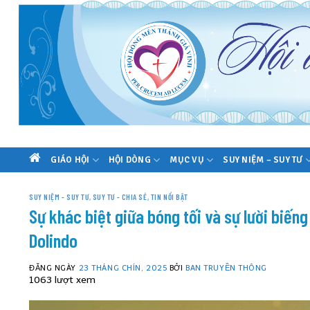
Skip
to
content
GIÁO HỘI
HỘI DÒNG
MỤC VỤ
SUY NIỆM – SUY TƯ
TRANG
CHỦ
SUY NIỆM - SUY TƯ
,
SUY TƯ - CHIA SẺ
,
TIN NỔI BẬT
Sự khác biệt giữa bóng tối và sự lười biếng
Dolindo
ĐĂNG NGÀY
23 THÁNG CHÍN, 2025
BỞI
BAN TRUYỀN THÔNG
1063 lượt xem