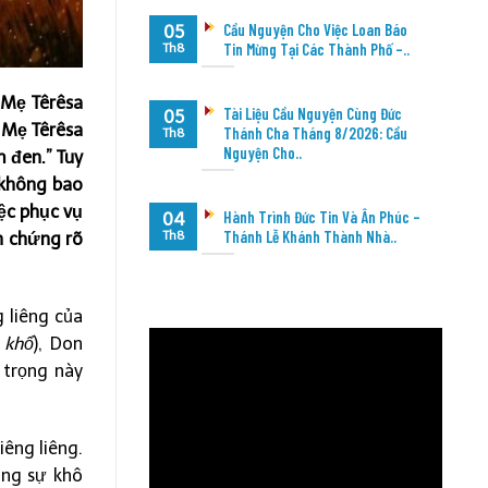
Cầu Nguyện Cho Việc Loan Báo
05
Tin Mừng Tại Các Thành Phố –..
Th8
 Mẹ Têrêsa
Tài Liệu Cầu Nguyện Cùng Đức
05
 Mẹ Têrêsa
Thánh Cha Tháng 8/2026: Cầu
Th8
Nguyện Cho..
 đen.” Tuy
 không bao
iệc phục vụ
Hành Trình Đức Tin Và Ân Phúc –
04
Thánh Lễ Khánh Thành Nhà..
Th8
h chứng rõ
 liêng của
 khổ
), Don
 trọng này
êng liêng.
ong sự khô