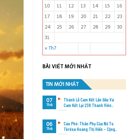
10
11
12
13
14
15
16
17
18
19
20
21
22
23
24
25
26
27
28
29
30
31
« Th7
BÀI VIẾT MỚI NHẤT
TIN MỚI NHẤT
Thánh Lễ Cam Kết Lần Đầu Và
07
Cam Kết Lại 238 Thành Viên..
Th8
Cáo Phó: Thân Phụ Của Nữ Tu
06
Têrêxa Hoàng Thị Hiển – Cộng..
Th8