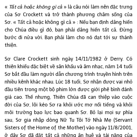
«
Tất cả hoặc không gì cả
» là câu nói làm nên đặc trưng
của Sơ Crockett và trở thành phương châm sống của
Sơ. « Tất cả hoặc không gì cả » : Nếu bạn định dâng hiến
cho Chúa điều gì đó, bạn phải dâng hiến tất cả. Đừng
bước đi nửa vời. Bạn phải làm cho nó đạt tới sự thánh
thiện.
Sơ Clare Crockett sinh ngày 14/11/1982 ở Derry. Có
thiên khiếu đặc biệt về sân khấu và âm nhạc, năm 14 tuổi
Sơ bắt đầu làm người dẫn chương trình truyền hình trên
nhiều kênh khác nhau. Lúc 18 tuổi, Sơ nhận được vai nhỏ
đầu tiên trong một bộ phim lớn được giới phê bình đánh
giá cao. Thế nhưng, Thiên Chúa đã can thiệp vào cuộc
đời của Sơ, lôi kéo Sơ ra khỏi ước mơ nổi tiếng và khỏi
môi trường bạo lực bao quanh Sơ. Bỏ lại mọi sự phía
sau, Sơ gia nhập dòng Nữ Tu Tôi Tớ Nhà Mẹ (Servant
Sisters of the Home of the Mother) vào ngày 11/8/2001,
ở đây Sơ đã đặt tất cả những ân huệ và tài năng của