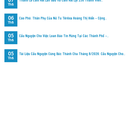
07
Th8
06
Cáo Phó: Thân Phụ Của Nữ Tu Têrêxa Hoàng Thị Hiển – Cộng..
Th8
05
Cầu Nguyện Cho Việc Loan Báo Tin Mừng Tại Các Thành Phố –..
Th8
05
Tài Liệu Cầu Nguyện Cùng Đức Thánh Cha Tháng 8/2026: Cầu Nguyện Cho..
Th8