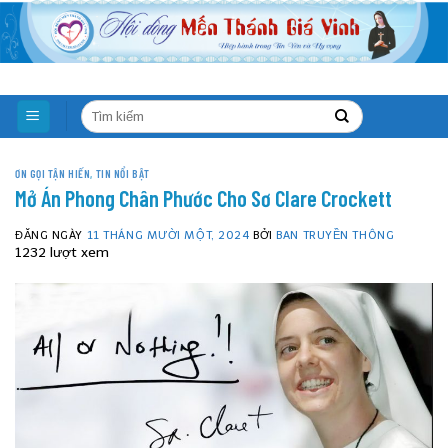
Skip
to
content
ƠN GỌI TẬN HIẾN
,
TIN NỔI BẬT
Mở Án Phong Chân Phước Cho Sơ Clare Crockett
ĐĂNG NGÀY
11 THÁNG MƯỜI MỘT, 2024
BỞI
BAN TRUYỀN THÔNG
1232 lượt xem