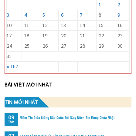
1
2
3
4
5
6
7
8
9
10
11
12
13
14
15
16
17
18
19
20
21
22
23
24
25
26
27
28
29
30
31
« Th7
BÀI VIẾT MỚI NHẤT
TIN MỚI NHẤT
09
Niềm Tin Giữa Giông Bão Cuộc Đời (Suy Niệm Tin Mừng Chúa Nhật..
Th8
Thánh Lễ Cam Kết Lần Đầu Và Cam Kết Lại 238 Thành Viên..