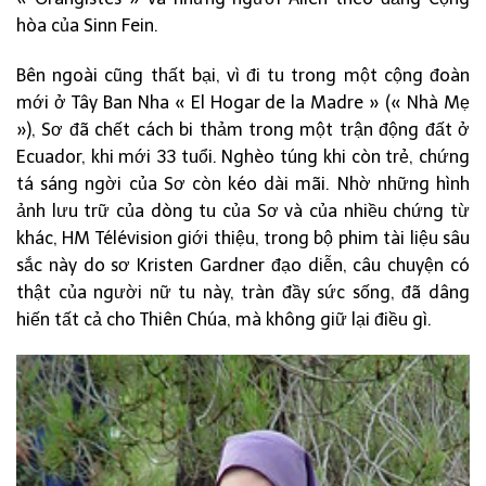
hòa của Sinn Fein.
Bên ngoài cũng thất bại, vì đi tu trong một cộng đoàn
mới ở Tây Ban Nha « El Hogar de la Madre » (« Nhà Mẹ
»), Sơ đã chết cách bi thảm trong một trận động đất ở
Ecuador, khi mới 33 tuổi. Nghèo túng khi còn trẻ, chứng
tá sáng ngời của Sơ còn kéo dài mãi. Nhờ những hình
ảnh lưu trữ của dòng tu của Sơ và của nhiều chứng từ
khác, HM Télévision giới thiệu, trong bộ phim tài liệu sâu
sắc này do sơ Kristen Gardner đạo diễn, câu chuyện có
thật của người nữ tu này, tràn đầy sức sống, đã dâng
hiến tất cả cho Thiên Chúa, mà không giữ lại điều gì.