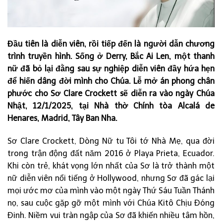
Đầu tiên là diễn viên, rồi tiếp đến là người dẫn chương
trình truyền hình. Sống ở Derry, Bắc Ai Len, một thanh
nữ đã bỏ lại đằng sau sự nghiệp diễn viên đầy hứa hẹn
để hiến dâng đời mình cho Chúa. Lễ mở án phong chân
phước cho Sơ Clare Crockett sẽ diễn ra vào ngày Chúa
Nhật, 12/1/2025, tại Nhà thờ Chính tòa Alcalá de
Henares, Madrid, Tây Ban Nha.
Sơ Clare Crockett, Dòng Nữ tu Tôi tớ Nhà Mẹ, qua đời
trong trận động đất năm 2016 ở Playa Prieta, Ecuador.
Khi còn trẻ, khát vọng lớn nhất của Sơ là trở thành một
nữ diễn viên nổi tiếng ở Hollywood, nhưng Sơ đã gác lại
mọi ước mơ của mình vào một ngày Thứ Sáu Tuần Thánh
nọ, sau cuộc gặp gỡ một mình với Chúa Kitô Chịu Đóng
Đinh. Niềm vui tràn ngập của Sơ đã khiến nhiều tâm hồn,