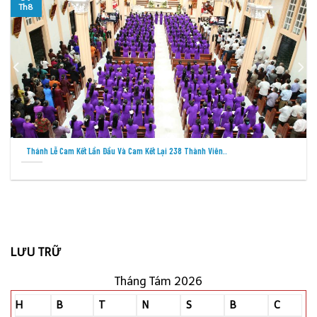
Th8
Cáo Phó: Thân Phụ Của Nữ Tu Têrêxa Hoàng Thị Hiển – Cộng..
LƯU TRỮ
Tháng Tám 2026
H
B
T
N
S
B
C