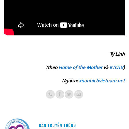
Tý Linh
(theo
Home of the Mother
và
KTOTV
)
Nguồn:
xuanbichvietnam.net
BAN TRUYỀN THÔNG