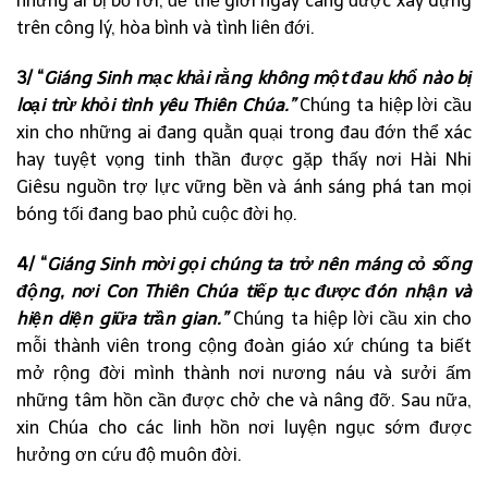
những ai bị bỏ rơi, để thế giới ngày càng được xây dựng
trên công lý, hòa bình và tình liên đới.
3/ “
Giáng Sinh mạc khải rằng không một đau khổ nào bị
loại trừ khỏi tình yêu Thiên Chúa.”
Chúng ta hiệp lời cầu
xin cho những ai đang quằn quại trong đau đớn thể xác
hay tuyệt vọng tinh thần được gặp thấy nơi Hài Nhi
Giêsu nguồn trợ lực vững bền và ánh sáng phá tan mọi
bóng tối đang bao phủ cuộc đời họ.
4/ “
Giáng Sinh mời gọi chúng ta trở nên máng cỏ sống
động, nơi Con Thiên Chúa tiếp tục được đón nhận và
hiện diện giữa trần gian.”
Chúng ta hiệp lời cầu xin cho
mỗi thành viên trong cộng đoàn giáo xứ chúng ta biết
mở rộng đời mình thành nơi nương náu và sưởi ấm
những tâm hồn cần được chở che và nâng đỡ. Sau nữa,
xin Chúa cho các linh hồn nơi luyện ngục sớm được
hưởng ơn cứu độ muôn đời.