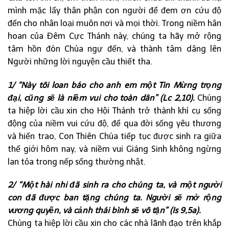
mình mặc lấy thân phận con người để đem ơn cứu độ
đến cho nhân loại muôn nơi và mọi thời. Trong niềm hân
hoan của Đêm Cực Thánh này, chúng ta hãy mở rộng
tâm hồn đón Chúa ngự đến, và thành tâm dâng lên
Người những lời nguyện cầu thiết tha.
1/ “Này tôi loan báo cho anh em một Tin Mừng trọng
đại, cũng sẽ là niềm vui cho toàn dân” (Lc 2,10).
Chúng
ta hiệp lời cầu xin cho Hội Thánh trở thành khí cụ sống
động của niềm vui cứu độ, để qua đời sống yêu thương
và hiến trao, Con Thiên Chúa tiếp tục được sinh ra giữa
thế giới hôm nay, và niềm vui Giáng Sinh không ngừng
lan tỏa trong nếp sống thường nhật.
2/
“Một hài nhi đã sinh ra cho chúng ta, và một người
con đã được ban tặng chúng ta. Người sẽ mở rộng
vương quyền, và cảnh thái bình sẽ vô tận” (Is 9,5a).
Chúng ta hiệp lời cầu xin cho các nhà lãnh đạo trên khắp