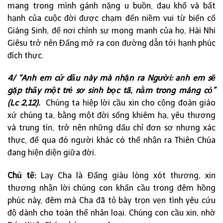
mang trong mình gánh nặng u buồn, đau khổ và bất
hạnh của cuộc đời được chạm đến niềm vui từ biến cố
Giáng Sinh, để nơi chính sự mong manh của họ, Hài Nhi
Giêsu trở nên Đấng mở ra con đường dẫn tới hạnh phúc
đích thực.
4/ “Anh em cứ dấu này mà nhận ra Người: anh em sẽ
gặp thấy một trẻ sơ sinh bọc tã, nằm trong máng cỏ”
(Lc 2,12).
Chúng ta hiệp lời cầu xin cho cộng đoàn giáo
xứ chúng ta, bằng một đời sống khiêm hạ, yêu thương
và trung tín, trở nên những dấu chỉ đơn sơ nhưng xác
thực, để qua đó người khác có thể nhận ra Thiên Chúa
đang hiện diện giữa đời.
Chủ tế:
Lạy Cha là Đấng giàu lòng xót thương, xin
thương nhận lời chúng con khẩn cầu trong đêm hồng
phúc này, đêm mà Cha đã tỏ bày trọn vẹn tình yêu cứu
độ dành cho toàn thể nhân loại. Chúng con cầu xin, nhờ