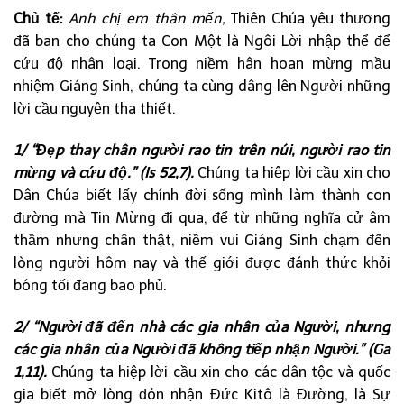
Chủ tế:
Anh chị em thân mến,
Thiên Chúa yêu thương
đã ban cho chúng ta Con Một là Ngôi Lời nhập thể để
cứu độ nhân loại. Trong niềm hân hoan mừng mầu
nhiệm Giáng Sinh, chúng ta cùng dâng lên Người những
lời cầu nguyện tha thiết.
1/ “Đẹp thay chân người rao tin trên núi, người rao tin
mừng và cứu độ.” (Is 52,7).
Chúng ta hiệp lời cầu xin cho
Dân Chúa biết lấy chính đời sống mình làm thành con
đường mà Tin Mừng đi qua, để từ những nghĩa cử âm
thầm nhưng chân thật, niềm vui Giáng Sinh chạm đến
lòng người hôm nay và thế giới được đánh thức khỏi
bóng tối đang bao phủ.
2/ “Người đã đến nhà các gia nhân của Người, nhưng
các gia nhân của Người đã không tiếp nhận Người.”
(Ga
1,11).
Chúng ta hiệp lời cầu xin cho các dân tộc và quốc
gia biết mở lòng đón nhận Đức Kitô là Đường, là Sự