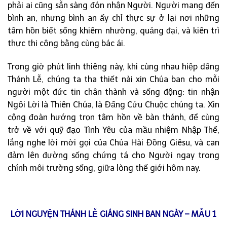
phải ai cũng sẵn sàng đón nhận Người. Người mang đến
bình an, nhưng bình an ấy chỉ thực sự ở lại nơi những
tâm hồn biết sống khiêm nhường, quảng đại, và kiên trì
thực thi công bằng cùng bác ái.
Trong giờ phút linh thiêng này, khi cùng nhau hiệp dâng
Thánh Lễ, chúng ta tha thiết nài xin Chúa ban cho mỗi
người một đức tin chân thành và sống động: tin nhận
Ngôi Lời là Thiên Chúa, là Đấng Cứu Chuộc chúng ta. Xin
cộng đoàn hướng trọn tâm hồn về bàn thánh, để cùng
trở về với quỹ đạo Tình Yêu của mầu nhiệm Nhập Thể,
lắng nghe lời mời gọi của Chúa Hài Đồng Giêsu, và can
đảm lên đường sống chứng tá cho Người ngay trong
chính môi trường sống, giữa lòng thế giới hôm nay.
LỜI NGUYỆN THÁNH LỄ GIÁNG SINH BAN NGÀY – MẪU 1