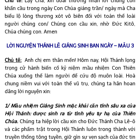
Chủ tế:
Lạy Cha, xin đoái thương nhận lời chúng con
khẩn cầu trong ngày Con Chúa giáng trần/ ngày mà Cha
biểu lộ lòng thương xót vô biên đối với toàn thể loài
người chúng con/ Chúng con cầu xin, nhờ Đức Kitô,
Chúa chúng con. Amen
LỜI NGUYỆN THÁNH LỄ GIÁNG SINH BAN NGÀY – MẪU 3
Chủ tế:
Anh chị em thân mến! Hôm nay, Hội Thánh lọng
trọng cử hành biến cố kỷ niệm mầu nhiệm Con Thiên
Chúa xuống thế làm người để cứu độ muôn loài. Hoà
chung niềm vui với toàn thể vũ trụ, chúng ta hân hoan
dâng lời nguyện xin:
1/ Mầu nhiệm Giáng Sinh mặc khải căn tính sâu xa của
Hội Thánh: được sinh ra từ tình yêu tự hạ của Thiên
Chúa.
Chúng ta hiệp lời cầu xin cho Đức Thánh Cha Lê-ô
và các phẩm trật trong Hội Thánh luôn trong thành với
truyền thống tông tuyền, giữ gìn sự vẹn sạch của đức tin