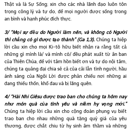
Thật và là Sự Sống; xin cho các nhà lãnh đạo luôn tôn
trọng công lý và tự do, để mọi người được sống trong
an bình và hạnh phúc đích thực.
3/ “Mọi sự đều do Người làm nên, và không có Người
thì chẳng có gì được tạo thành” (Ga 1,3).
Chúng ta hiệp
lời cầu xin cho mọi Ki-tô hữu biết nhận ra rằng tất cả
những gì mình là/ và mình có/ đều phát xuất từ ân ban
của Thiên Chúa, để với tâm hồn biết ơn và tự do nội tâm,
chúng ta quảng đại chia sẻ cả của cải lẫn tình người, hầu
ánh sáng của Ngôi Lời được phản chiếu nơi những ai
đang thiếu thốn, khổ đau và bị lãng quên.
4/ “Hài Nhi Giêsu được trao ban cho chúng ta hôm nay
như món quà của tình yêu và niềm hy vọng mới.”
Chúng ta hiệp lời cầu xin cho cộng đoàn phụng vụ biết
trao ban cho nhau những quà tặng quý giá của yêu
thương, được chắt chiu từ hy sinh âm thầm và những