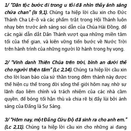
1/ “Dân tộc bước đi trong u tối đã nhìn thấy ánh sáng
chứa chan” (Is 9,1).
Chúng ta hiệp lời cầu xin cho Đức
Thánh Cha Lê-ô và các phẩm trật trong Hội Thánh luôn
nhạy bén trước ánh sáng soi dẫn của Chúa Hài Đồng, để
các ngài dẫn dắt Dân Thánh vượt qua những miền tăm
tối của thế gian, và kiên vững tiến bước về Nước Trời
trên hành trình của những người lữ hành trong hy vọng.
2/ “Vinh danh Thiên Chúa trên trời, bình an dưới thế
cho người thiện tâm” (Lc 2,14).
Chúng ta hiệp lời cầu xin
cho lời loan báo của sứ thần trong đêm thánh này được
thể hiện cụ thể trong đời sống thế giới hôm nay, nhờ sự
lãnh đạo liêm chính và trách nhiệm của các nhà cầm
quyền, để bóng tối hận thù và chia rẽ bị đẩy lùi bởi ánh
sáng của Đấng là Sự Sáng.
3/ “Hôm nay, một Đấng Cứu Độ đã sinh ra cho anh em.”
(Lc 2,11).
Chúng ta hiệp lời cầu xin cho những ai đang