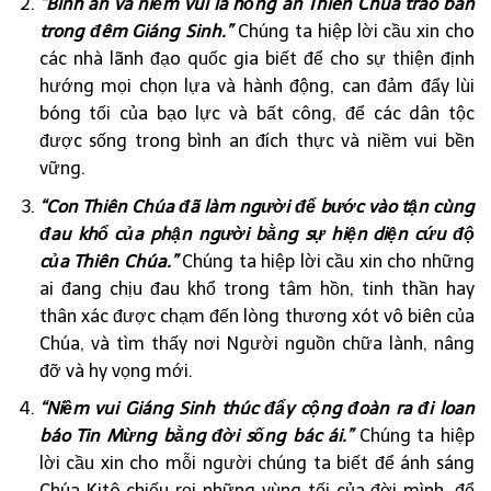
“Bình an và niềm vui là hồng ân Thiên Chúa trao ban
trong đêm Giáng Sinh.”
Chúng ta hiệp lời cầu xin cho
các nhà lãnh đạo quốc gia biết để cho sự thiện định
hướng mọi chọn lựa và hành động, can đảm đẩy lùi
bóng tối của bạo lực và bất công, để các dân tộc
được sống trong bình an đích thực và niềm vui bền
vững.
“Con Thiên Chúa đã làm người để bước vào tận cùng
đau khổ của phận người bằng sự hiện diện cứu độ
của Thiên Chúa.”
Chúng ta hiệp lời cầu xin cho những
ai đang chịu đau khổ trong tâm hồn, tinh thần hay
thân xác được chạm đến lòng thương xót vô biên của
Chúa, và tìm thấy nơi Người nguồn chữa lành, nâng
đỡ và hy vọng mới.
“Niềm vui Giáng Sinh thúc đẩy cộng đoàn ra đi loan
báo Tin Mừng bằng đời sống bác ái.”
Chúng ta hiệp
lời cầu xin cho mỗi người chúng ta biết để ánh sáng
Chúa Kitô chiếu rọi những vùng tối của đời mình, để