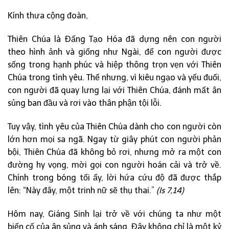
Kính thưa cộng đoàn,
Thiên Chúa là Đấng Tạo Hóa đã dựng nên con người
theo hình ảnh và giống như Ngài, để con người được
sống trong hạnh phúc và hiệp thông trọn vẹn với Thiên
Chúa trong tình yêu. Thế nhưng, vì kiêu ngạo và yếu đuối,
con người đã quay lưng lại với Thiên Chúa, đánh mất ân
sủng ban đầu và rơi vào thân phận tội lỗi.
Tuy vậy, tình yêu của Thiên Chúa dành cho con người còn
lớn hơn mọi sa ngã. Ngay từ giây phút con người phản
bội, Thiên Chúa đã không bỏ rơi, nhưng mở ra một con
đường hy vọng, mời gọi con người hoán cải và trở về.
Chính trong bóng tối ấy, lời hứa cứu độ đã được thắp
lên: “Này đây, một trinh nữ sẽ thụ thai.”
(Is 7,14)
Hôm nay, Giáng Sinh lại trở về với chúng ta như một
biến cố của ân sủng và ánh sáng. Đây không chỉ là một kỷ