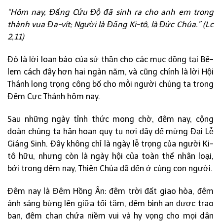
“Hôm nay, Đấng Cứu Độ đã sinh ra cho anh em trong
thành vua Đa-vít; Người là Đấng Ki-tô, là Đức Chúa.” (Lc
2,11)
Đó là lời loan báo của sứ thần cho các mục đồng tại Bê-
lem cách đây hơn hai ngàn năm, và cũng chính là lời Hội
Thánh long trọng công bố cho mỗi người chúng ta trong
Đêm Cực Thánh hôm nay.
Sau những ngày tỉnh thức mong chờ, đêm nay, cộng
đoàn chúng ta hân hoan quy tụ nơi đây để mừng Đại Lễ
Giáng Sinh. Đây không chỉ là ngày lễ trọng của người Ki-
tô hữu, nhưng còn là ngày hội của toàn thể nhân loại,
bởi trong đêm nay, Thiên Chúa đã đến ở cùng con người.
Đêm nay là Đêm Hồng Ân: đêm trời đất giao hòa, đêm
ánh sáng bừng lên giữa tối tăm, đêm bình an được trao
ban, đêm chan chứa niềm vui và hy vọng cho mọi dân