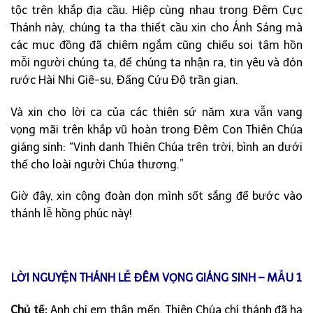
tộc trên khắp địa cầu. Hiệp cùng nhau trong Đêm Cực
Thánh này, chúng ta tha thiết cầu xin cho Ánh Sáng mà
các mục đồng đã chiêm ngắm cũng chiếu soi tâm hồn
mỗi người chúng ta, để chúng ta nhận ra, tin yêu và đón
rước Hài Nhi Giê-su, Đấng Cứu Độ trần gian.
Và xin cho lời ca của các thiên sứ năm xưa vẫn vang
vọng mãi trên khắp vũ hoàn trong Đêm Con Thiên Chúa
giáng sinh: “Vinh danh Thiên Chúa trên trời, bình an dưới
thế cho loài người Chúa thương.”
Giờ đây, xin cộng đoàn dọn mình sốt sắng để bước vào
thánh lễ hồng phúc này!
LỜI NGUYỆN THÁNH LỄ ĐÊM VỌNG GIÁNG SINH – MẪU 1
Chủ tế:
Anh chị em thân mến, Thiên Chúa chí thánh đã hạ