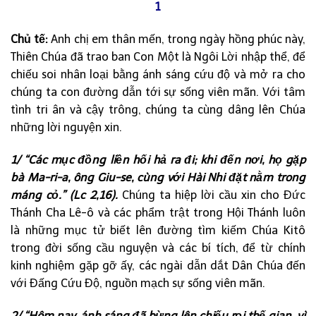
1
Chủ tế:
Anh chị em thân mến, trong ngày hồng phúc này,
Thiên Chúa đã trao ban Con Một là Ngôi Lời nhập thể, để
chiếu soi nhân loại bằng ánh sáng cứu độ và mở ra cho
chúng ta con đường dẫn tới sự sống viên mãn. Với tâm
tình tri ân và cậy trông, chúng ta cùng dâng lên Chúa
những lời nguyện xin.
1/ “Các mục đồng liền hối hả ra đi; khi đến nơi, họ gặp
bà Ma-ri-a, ông Giu-se, cùng với Hài Nhi đặt nằm trong
máng cỏ.” (Lc 2,16).
Chúng ta hiệp lời cầu xin cho Đức
Thánh Cha Lê-ô và các phẩm trật trong Hội Thánh luôn
là những mục tử biết lên đường tìm kiếm Chúa Kitô
trong đời sống cầu nguyện và các bí tích, để từ chính
kinh nghiệm gặp gỡ ấy, các ngài dẫn dắt Dân Chúa đến
với Đấng Cứu Độ, nguồn mạch sự sống viên mãn.
2/ “Hôm nay, ánh sáng đã bừng lên chiếu rọi thế gian, vì