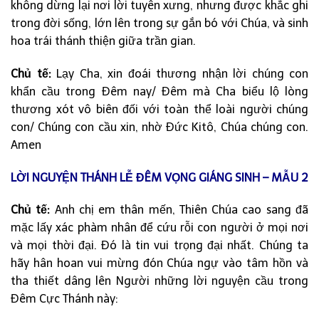
không dừng lại nơi lời tuyên xưng, nhưng được khắc ghi
trong đời sống, lớn lên trong sự gắn bó với Chúa, và sinh
hoa trái thánh thiện giữa trần gian.
Chủ tế:
Lạy Cha, xin đoái thương nhận lời chúng con
khẩn cầu trong Đêm nay/ Đêm mà Cha biểu lộ lòng
thương xót vô biên đối với toàn thể loài người chúng
con/ Chúng con cầu xin, nhờ Đức Kitô, Chúa chúng con.
Amen
LỜI NGUYỆN THÁNH LỄ ĐÊM VỌNG GIÁNG SINH – MẪU 2
Chủ tế:
Anh chị em thân mến, Thiên Chúa cao sang đã
mặc lấy xác phàm nhân để cứu rỗi con người ở mọi nơi
và mọi thời đại. Đó là tin vui trọng đại nhất. Chúng ta
hãy hân hoan vui mừng đón Chúa ngự vào tâm hồn và
tha thiết dâng lên Người những lời nguyện cầu trong
Đêm Cực Thánh này: