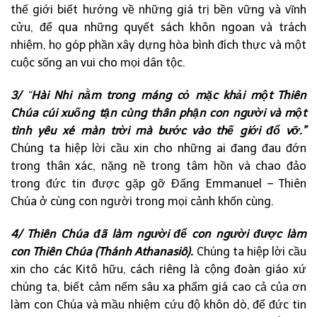
thế giới biết hướng về những giá trị bền vững và vĩnh
cửu, để qua những quyết sách khôn ngoan và trách
nhiệm, họ góp phần xây dựng hòa bình đích thực và một
cuộc sống an vui cho mọi dân tộc.
3/
“
Hài Nhi nằm trong máng cỏ mặc khải một Thiên
Chúa cúi xuống tận cùng thân phận con người và một
tình yêu xé màn trời mà bước vào thế giới đổ vỡ.”
Chúng ta hiệp lời cầu xin cho những ai đang đau đớn
trong thân xác, nặng nề trong tâm hồn và chao đảo
trong đức tin được gặp gỡ Đấng Emmanuel – Thiên
Chúa ở cùng con người trong mọi cảnh khốn cùng.
4/
Thiên Chúa đã làm người để con người được làm
con Thiên Chúa (Thánh Athanasiô).
Chúng ta hiệp lời cầu
xin cho các Kitô hữu, cách riêng là cộng đoàn giáo xứ
chúng ta, biết cảm nếm sâu xa phẩm giá cao cả của ơn
làm con Chúa và mầu nhiệm cứu độ khôn dò, để đức tin