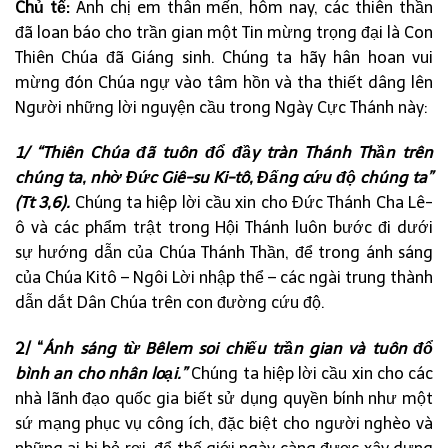
Chủ tế:
Anh chị em thân mến, hôm nay, các thiên thần
đã loan báo cho trần gian một Tin mừng trọng đại là Con
Thiên Chúa đã Giáng sinh. Chúng ta hãy hân hoan vui
mừng đón Chúa ngự vào tâm hồn và tha thiết dâng lên
Người những lời nguyện cầu trong Ngày Cực Thánh này:
1/ “Thiên Chúa đã tuôn đổ đầy tràn Thánh Thần trên
chúng ta, nhờ Đức Giê-su Ki-tô, Đấng cứu độ chúng ta”
(Tt 3,6).
Chúng ta hiệp lời cầu xin cho Đức Thánh Cha Lê-
ô và các phẩm trật trong Hội Thánh luôn bước đi dưới
sự hướng dẫn của Chúa Thánh Thần, để trong ánh sáng
của Chúa Kitô – Ngôi Lời nhập thể – các ngài trung thành
dẫn dắt Dân Chúa trên con đường cứu độ.
2/ “
Ánh sáng từ Bêlem soi chiếu trần gian và tuôn đổ
bình an cho nhân loại.”
Chúng ta hiệp lời cầu xin cho các
nhà lãnh đạo quốc gia biết sử dụng quyền bính như một
sứ mạng phục vụ công ích, đặc biệt cho người nghèo và