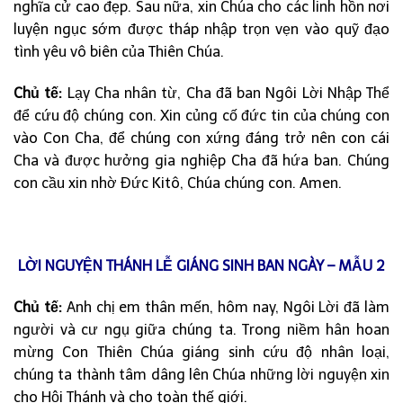
nghĩa cử cao đẹp. Sau nữa, xin Chúa cho các linh hồn nơi
luyện ngục sớm được tháp nhập trọn vẹn vào quỹ đạo
tình yêu vô biên của Thiên Chúa.
Chủ tế:
Lạy Cha nhân từ, Cha đã ban Ngôi Lời Nhập Thể
để cứu độ chúng con. Xin củng cố đức tin của chúng con
vào Con Cha, để chúng con xứng đáng trở nên con cái
Cha và được hưởng gia nghiệp Cha đã hứa ban. Chúng
con cầu xin nhờ Đức Kitô, Chúa chúng con. Amen.
LỜI NGUYỆN THÁNH LỄ GIÁNG SINH BAN NGÀY – MẪU 2
Chủ tế:
Anh chị em thân mến, hôm nay, Ngôi Lời đã làm
người và cư ngụ giữa chúng ta. Trong niềm hân hoan
mừng Con Thiên Chúa giáng sinh cứu độ nhân loại,
chúng ta thành tâm dâng lên Chúa những lời nguyện xin
cho Hội Thánh và cho toàn thế giới.