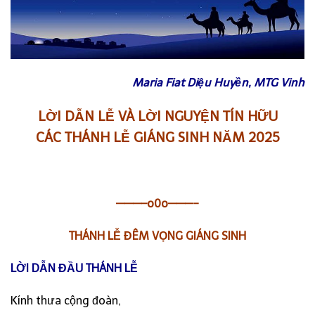
Maria Fiat Diệu Huyền, MTG Vinh
LỜI DẪN LỄ VÀ LỜI NGUYỆN TÍN HỮU
CÁC THÁNH LỄ GIÁNG SINH NĂM 2025
———–o0o———-
THÁNH LỄ ĐÊM VỌNG GIÁNG SINH
LỜI DẪN ĐẦU THÁNH LỄ
Kính thưa cộng đoàn,