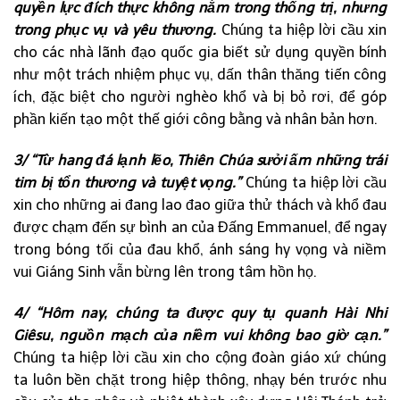
quyền lực đích thực không nằm trong thống trị, nhưng
trong phục vụ và yêu thương.
Chúng ta hiệp lời cầu xin
cho các nhà lãnh đạo quốc gia biết sử dụng quyền bính
như một trách nhiệm phục vụ, dấn thân thăng tiến công
ích, đặc biệt cho người nghèo khổ và bị bỏ rơi, để góp
phần kiến tạo một thế giới công bằng và nhân bản hơn.
3/ “Từ hang đá lạnh lẽo, Thiên Chúa sưởi ấm những trái
tim bị tổn thương và tuyệt vọng.”
Chúng ta hiệp lời cầu
xin cho những ai đang lao đao giữa thử thách và khổ đau
được chạm đến sự bình an của Đấng Emmanuel, để ngay
trong bóng tối của đau khổ, ánh sáng hy vọng và niềm
vui Giáng Sinh vẫn bừng lên trong tâm hồn họ.
4/ “Hôm nay, chúng ta được quy tụ quanh Hài Nhi
Giêsu, nguồn mạch của niềm vui không bao giờ cạn.”
Chúng ta hiệp lời cầu xin cho cộng đoàn giáo xứ chúng
ta luôn bền chặt trong hiệp thông, nhạy bén trước nhu