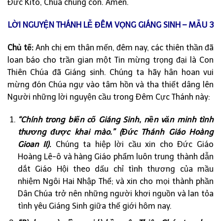
Đức Kitô, Chúa chúng con. Amen.
LỜI NGUYỆN THÁNH LỄ ĐÊM VỌNG GIÁNG SINH – MẪU 3
Chủ tế:
Anh chị em thân mến, đêm nay, các thiên thần đã
loan báo cho trần gian một Tin mừng trọng đại là Con
Thiên Chúa đã Giáng sinh. Chúng ta hãy hân hoan vui
mừng đón Chúa ngự vào tâm hồn và tha thiết dâng lên
Người những lời nguyện cầu trong Đêm Cực Thánh này:
“Chính trong biến cố Giáng Sinh, nền văn minh tình
thương được khai mào.”
(Đức Thánh Giáo Hoàng
Gioan II)
.
Chúng ta hiệp lời cầu xin cho Đức Giáo
Hoàng Lê-ô và hàng Giáo phẩm luôn trung thành dẫn
dắt Giáo Hội theo dấu chỉ tình thương của mầu
nhiệm Ngôi Hai Nhập Thể; và xin cho mọi thành phần
Dân Chúa trở nên những người khơi nguồn và lan tỏa
tình yêu Giáng Sinh giữa thế giới hôm nay.