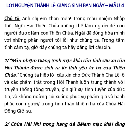
LỜI NGUYỆN THÁNH LỄ GIÁNG SINH BAN NGÀY – MẪU 4
Chủ tế:
Anh chị em thân mến! Trong mầu nhiệm Nhập
thể, Ngôi Hai Thiên Chúa xuống thế làm người để con
người được làm con Thiên Chúa. Ngài đã đồng hóa mình
với những phận người tội lỗi như chúng ta. Trong tâm
tình cảm tạ, giờ đây chúng ta hãy dâng lời cầu xin:
1/ “Mầu nhiệm Giáng Sinh mặc khải căn tính sâu xa của
Hội Thánh: được sinh ra từ tình yêu tự hạ của Thiên
Chúa.”
Chúng ta hiệp lời cầu xin cho Đức Thánh Cha Lê-ô
và các phẩm trật trong Hội Thánh luôn trung thành với
truyền thống tông truyền, gìn giữ sự tinh tuyền của đức
tin, và không ngừng cúi xuống phục vụ phẩm giá và hạnh
phúc con người/ trong tinh thần khiêm hạ của Chúa Hài
Đồng Giê-su.
2/ Chúa Hài Nhi trong hang đá Bêlem mặc khải rằng