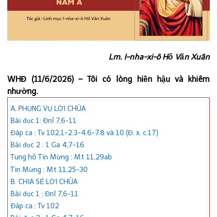
Lm. I-nha-xi-ô Hồ Văn Xuân
WHĐ (11/6/2026) – Tôi có lòng hiền hậu và khiêm
nhường.
A. PHỤNG VỤ LỜI CHÚA
Bài đọc 1: Đnl 7,6-11
Đáp ca : Tv 102,1-2.3-4.6-7.8 và 10 (Đ. x. c.17)
Bài đọc 2 : 1 Ga 4,7-16
Tung hô Tin Mừng : Mt 11,29ab
Tin Mừng : Mt 11,25-30
B. CHIA SẺ LỜI CHÚA
Bài đọc 1 : Đnl 7,6-11
Đáp ca : Tv 102