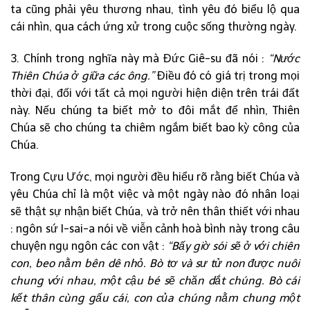
ta cũng phải yêu thương nhau, tình yêu đó biểu lộ qua
cái nhìn, qua cách ứng xử trong cuộc sống thường ngày.
3. Chính trong nghĩa này mà Đức Giê-su đã nói :
“Nước
Thiên Chúa ở giữa các ông.”
Điều đó có giá trị trong mọi
thời đại, đối với tất cả mọi người hiện diện trên trái đất
này. Nếu chúng ta biết mở to đôi mắt để nhìn, Thiên
Chúa sẽ cho chúng ta chiêm ngắm biết bao kỳ công của
Chúa.
Trong Cựu Ước, mọi người đều hiểu rõ rằng biết Chúa và
yêu Chúa chỉ là một việc và một ngày nào đó nhân loại
sẽ thật sự nhận biết Chúa, và trở nên thân thiết với nhau
: ngôn sứ I-sai-a nói về viễn cảnh hoà bình này trong câu
chuyện ngụ ngôn các con vật :
“Bấy giờ sói sẽ ở với chiên
con, beo nằm bên dê nhỏ. Bò tơ và sư tử non được nuôi
chung với nhau, một cậu bé sẽ chăn dắt chúng. Bò cái
kết thân cùng gấu cái, con của chúng nằm chung một