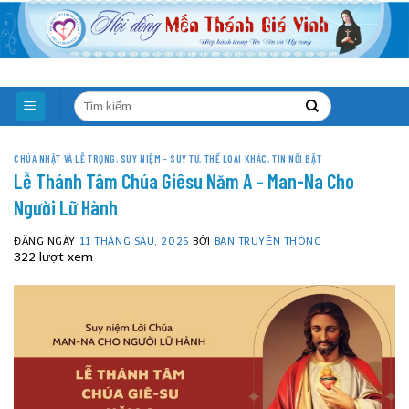
Skip
to
content
CHÚA NHẬT VÀ LỄ TRỌNG
,
SUY NIỆM - SUY TƯ
,
THỂ LOẠI KHÁC
,
TIN NỔI BẬT
Lễ Thánh Tâm Chúa Giêsu Năm A – Man-Na Cho
Người Lữ Hành
ĐĂNG NGÀY
11 THÁNG SÁU, 2026
BỞI
BAN TRUYỀN THÔNG
322 lượt xem