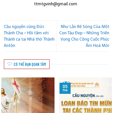
ttmtgvinh@gmail.com
Cầu nguyện cùng Đức
Như Lằn Rẽ Sóng Của Một
Thánh Cha – Hồi tâm với
Con Tàu Đẹp – Những Triển
Thánh ca tại Nhà thờ Thánh
Vọng Cho Công Cuộc Phúc
Antôn
Âm Hoá Mới
CÓ THỂ BẠN QUAN TÂM
05
Th8