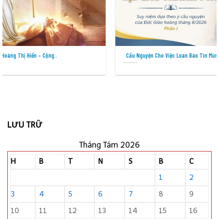
Cầu Nguyện Cho Việc Loan Báo Tin Mừng Tại Các Thành Phố –..
LƯU TRỮ
Tháng Tám 2026
H
B
T
N
S
B
C
1
2
3
4
5
6
7
8
9
10
11
12
13
14
15
16