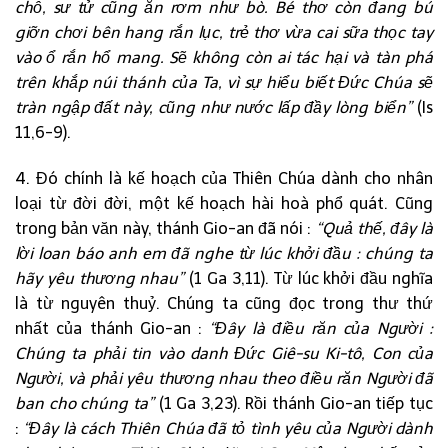
chỗ, sư tử cũng ăn rơm như bò. Bé thơ còn đang bú
giỡn chơi bên hang rắn lục, trẻ thơ vừa cai sữa thọc tay
vào ổ rắn hổ mang. Sẽ không còn ai tác hại và tàn phá
trên khắp núi thánh của Ta, vì sự hiểu biết Đức Chúa sẽ
tràn ngập đất này, cũng như nước lấp đầy lòng biển”
(Is
11,6-9).
4. Đó chính là kế hoạch của Thiên Chúa dành cho nhân
loại từ đời đời, một kế hoạch hài hoà phổ quát. Cũng
trong bản văn này, thánh Gio-an đã nói :
“Quả thế, đây là
lời loan báo anh em đã nghe từ lúc khởi đầu : chúng ta
hãy yêu thương nhau”
(1 Ga 3,11). Từ lúc khởi đầu nghĩa
là từ nguyên thuỷ. Chúng ta cũng đọc trong thư thứ
nhất của thánh Gio-an :
“Đây là điều răn của Người :
Chúng ta phải tin vào danh Đức Giê-su Ki-tô, Con của
Người, và phải yêu thương nhau theo điều răn Người đã
ban cho chúng ta”
(1 Ga 3,23). Rồi thánh Gio-an tiếp tục
:
“Đây là cách Thiên Chúa đã tỏ tình yêu của Người dành