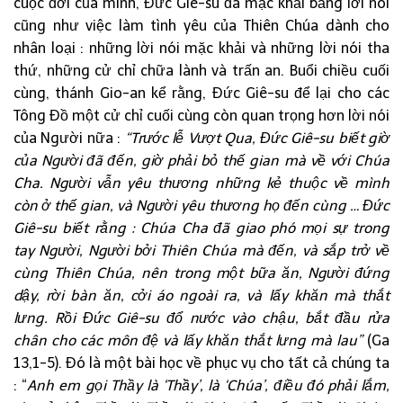
cuộc đời của mình, Đức Giê-su đã mặc khải bằng lời nói
cũng như việc làm tình yêu của Thiên Chúa dành cho
nhân loại : những lời nói mặc khải và những lời nói tha
thứ, những cử chỉ chữa lành và trấn an. Buổi chiều cuối
cùng, thánh Gio-an kể rằng, Đức Giê-su để lại cho các
Tông Đồ một cử chỉ cuối cùng còn quan trọng hơn lời nói
của Người nữa :
“Trước lễ Vượt Qua, Đức Giê-su biết giờ
của Người đã đến, giờ phải bỏ thế gian mà về với Chúa
Cha. Người vẫn yêu thương những kẻ thuộc về mình
còn ở thế gian, và Người yêu thương họ đến cùng … Đức
Giê-su biết rằng : Chúa Cha đã giao phó mọi sự trong
tay Người, Người bởi Thiên Chúa mà đến, và sắp trở về
cùng Thiên Chúa, nên trong một bữa ăn, Người đứng
dậy, rời bàn ăn, cởi áo ngoài ra, và lấy khăn mà thắt
lưng. Rồi Đức Giê-su đổ nước vào chậu, bắt đầu rửa
chân cho các môn đệ và lấy khăn thắt lưng mà lau”
(Ga
13,1-5). Đó là một bài học về phục vụ cho tất cả chúng ta
: “
Anh em gọi Thầy là ‘Thầy’, là ‘Chúa’, điều đó phải lắm,