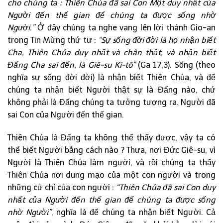
cho chúng ta : Thiên Chúa đã sai Con Một duy nhất của
Người đến thế gian để chúng ta được sống nhờ
Người.”
Ở đây chúng ta nghe vang lên lời thánh Gio-an
trong Tin Mừng thứ tư :
“Sự sống đời đời là họ nhận biết
Cha, Thiên Chúa duy nhất và chân thật, và nhận biết
Đấng Cha sai đến, là Giê-su Ki-tô”
(Ga 17,3). Sống (theo
nghĩa sự sống đời đời) là nhận biết Thiên Chúa, và để
chúng ta nhận biết Người thật sự là Đấng nào, chứ
không phải là Đấng chúng ta tưởng tượng ra. Người đã
sai Con của Người đến thế gian.
Thiên Chúa là Đấng ta không thể thấy được, vậy ta có
thể biết Người bằng cách nào ? Thưa, nơi Đức Giê-su, vì
Người là Thiên Chúa làm người, và rồi chúng ta thấy
Thiên Chúa nơi dung mạo của một con người và trong
những cử chỉ của con người :
“Thiên Chúa đã sai Con duy
nhất của Người đến thế gian để chúng ta được sống
nhờ Người”
, nghĩa là để chúng ta nhận biết Người. Cả