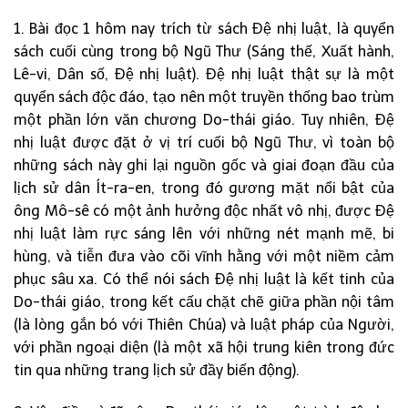
1. Bài đọc 1 hôm nay trích từ sách Đệ nhị luật, là quyển
sách cuối cùng trong bộ Ngũ Thư (Sáng thế, Xuất hành,
Lê-vi, Dân số, Đệ nhị luật). Đệ nhị luật thật sự là một
quyển sách độc đáo, tạo nên một truyền thống bao trùm
một phần lớn văn chương Do-thái giáo. Tuy nhiên, Đệ
nhị luật được đặt ở vị trí cuối bộ Ngũ Thư, vì toàn bộ
những sách này ghi lại nguồn gốc và giai đoạn đầu của
lịch sử dân Ít-ra-en, trong đó gương mặt nổi bật của
ông Mô-sê có một ảnh hưởng độc nhất vô nhị, được Đệ
nhị luật làm rực sáng lên với những nét mạnh mẽ, bi
hùng, và tiễn đưa vào cõi vĩnh hằng với một niềm cảm
phục sâu xa. Có thể nói sách Đệ nhị luật là kết tinh của
Do-thái giáo, trong kết cấu chặt chẽ giữa phần nội tâm
(là lòng gắn bó với Thiên Chúa) và luật pháp của Người,
với phần ngoại diện (là một xã hội trung kiên trong đức
tin qua những trang lịch sử đầy biến động).