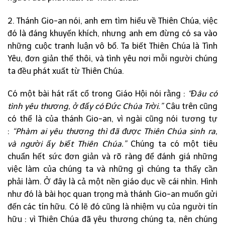
2. Thánh Gio-an nói, anh em tìm hiểu về Thiên Chúa, việc
đó là đáng khuyến khích, nhưng anh em đừng có sa vào
những cuộc tranh luận vô bổ. Ta biết Thiên Chúa là Tình
Yêu, đơn giản thế thôi, và tình yêu nơi mỗi người chúng
ta đều phát xuất từ Thiên Chúa.
Có một bài hát rất cổ trong Giáo Hội nói rằng :
“Đâu có
tình yêu thương, ở đấy có Đức Chúa Trời.”
Câu trên cũng
có thể là của thánh Gio-an, vì ngài cũng nói tương tự
:
“Phàm ai yêu thương thì đã được Thiên Chúa sinh ra,
và người ấy biết Thiên Chúa.”
Chúng ta có một tiêu
chuẩn hết sức đơn giản và rõ ràng để đánh giá những
việc làm của chúng ta và những gì chúng ta thấy cần
phải làm. Ở đây là cả một nền giáo dục về cái nhìn. Hình
như đó là bài học quan trọng mà thánh Gio-an muốn gửi
đến các tín hữu. Có lẽ đó cũng là nhiệm vụ của người tín
hữu : vì Thiên Chúa đã yêu thương chúng ta, nên chúng