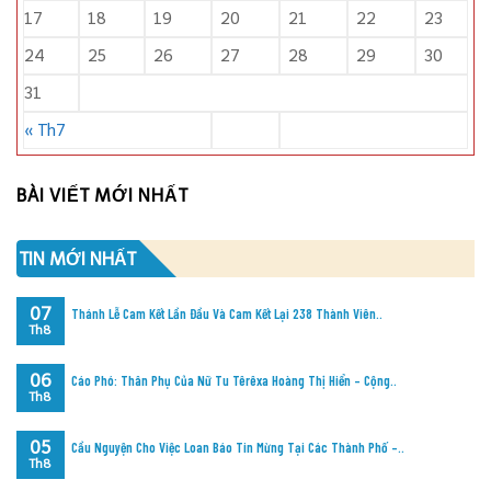
17
18
19
20
21
22
23
24
25
26
27
28
29
30
31
« Th7
BÀI VIẾT MỚI NHẤT
TIN MỚI NHẤT
07
Thánh Lễ Cam Kết Lần Đầu Và Cam Kết Lại 238 Thành Viên..
Th8
06
Cáo Phó: Thân Phụ Của Nữ Tu Têrêxa Hoàng Thị Hiển – Cộng..
Th8
05
Cầu Nguyện Cho Việc Loan Báo Tin Mừng Tại Các Thành Phố –..
Th8