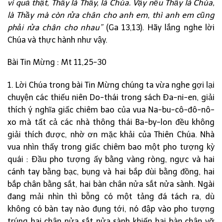
vì quả thật, Thầy là Thầy, là Chúa. Vậy nếu Thầy là Chúa,
là Thầy mà còn rửa chân cho anh em, thì anh em cũng
phải rửa chân cho nhau”
(Ga 13,13). Hãy lắng nghe lời
Chúa và thực hành như vậy.
Bài Tin Mừng : Mt 11,25-30
1. Lời Chúa trong bài Tin Mừng chúng ta vừa nghe gợi lại
chuyện các thiếu niên Do-thái trong sách Đa-ni-en, giải
thích ý nghĩa giấc chiêm bao của vua Na-bu-cô-đô-nô-
xo mà tất cả các nhà thông thái Ba-by-lon đều không
giải thích được, nhờ ơn mặc khải của Thiên Chúa. Nhà
vua nhìn thấy trong giấc chiêm bao một pho tượng kỳ
quái : Đầu pho tượng ấy bằng vàng ròng, ngực và hai
cánh tay bằng bạc, bụng và hai bắp đùi bằng đồng, hai
bắp chân bằng sắt, hai bàn chân nửa sắt nửa sành. Ngài
đang mải nhìn thì bỗng có một tảng đá tách ra, dù
không có bàn tay nào đụng tới, nó đập vào pho tượng
trúng hai chân nửa sắt nửa sành khiến hai bàn chân vỡ