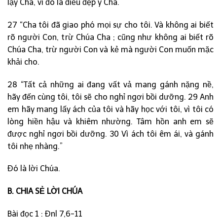
lạy Cha, vì đó là điều đẹp ý Cha.
27 “Cha tôi đã giao phó mọi sự cho tôi. Và không ai biết
rõ người Con, trừ Chúa Cha ; cũng như không ai biết rõ
Chúa Cha, trừ người Con và kẻ mà người Con muốn mặc
khải cho.
28 “Tất cả những ai đang vất vả mang gánh nặng nề,
hãy đến cùng tôi, tôi sẽ cho nghỉ ngơi bồi dưỡng. 29 Anh
em hãy mang lấy ách của tôi và hãy học với tôi, vì tôi có
lòng hiền hậu và khiêm nhường. Tâm hồn anh em sẽ
được nghỉ ngơi bồi dưỡng. 30 Vì ách tôi êm ái, và gánh
tôi nhẹ nhàng.”
Đó là lời Chúa.
B. CHIA SẺ LỜI CHÚA
Bài đọc 1 : Đnl 7,6-11