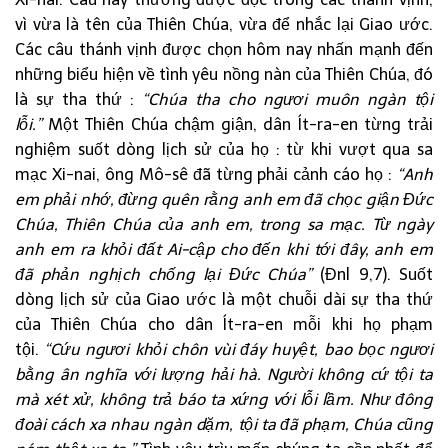
vì vừa là tên của Thiên Chúa, vừa để nhắc lại Giao ước.
Các câu thánh vịnh được chọn hôm nay nhấn mạnh đến
những biểu hiện về tình yêu nồng nàn của Thiên Chúa, đó
là sự tha thứ :
“Chúa tha cho ngươi muôn ngàn tội
lỗi.”
Một Thiên Chúa chậm giận, dân Ít-ra-en từng trải
nghiệm suốt dòng lịch sử của họ : từ khi vượt qua sa
mạc Xi-nai, ông Mô-sê đã từng phải cảnh cáo họ :
“Anh
em phải nhớ, đừng quên rằng anh em đã chọc giận Đức
Chúa, Thiên Chúa của anh em, trong sa mạc. Từ ngày
anh em ra khỏi đất Ai-cập cho đến khi tới đây, anh em
đã phản nghịch chống lại Đức Chúa”
(Đnl 9,7). Suốt
dòng lịch sử của Giao ước là một chuỗi dài sự tha thứ
của Thiên Chúa cho dân Ít-ra-en mỗi khi họ phạm
tội.
“Cứu ngươi khỏi chôn vùi đáy huyệt, bao bọc ngươi
bằng ân nghĩa với lượng hải hà. Người không cứ tội ta
mà xét xử, không trả báo ta xứng với lỗi lầm. Như đông
đoài cách xa nhau ngàn dặm, tội ta đã phạm, Chúa cũng