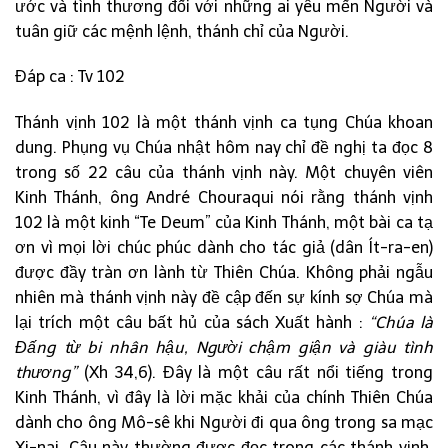
ước và tình thương đối với những ai yêu mến Người và
tuân giữ các mệnh lệnh, thánh chỉ của Người.
Đáp ca : Tv 102
Thánh vịnh 102 là một thánh vịnh ca tụng Chúa khoan
dung. Phụng vụ Chúa nhật hôm nay chỉ đề nghị ta đọc 8
trong số 22 câu của thánh vịnh này. Một chuyên viên
Kinh Thánh, ông André Chouraqui nói rằng thánh vịnh
102 là một kinh “Te Deum” của Kinh Thánh, một bài ca tạ
ơn vì mọi lời chúc phúc dành cho tác giả (dân Ít-ra-en)
được đầy tràn ơn lành từ Thiên Chúa. Không phải ngẫu
nhiên mà thánh vịnh này đề cập đến sự kính sợ Chúa mà
lại trích một câu bất hủ của sách Xuất hành :
“Chúa là
Đấng từ bi nhân hậu, Người chậm giận và giàu tình
thương”
(Xh 34,6). Đây là một câu rất nổi tiếng trong
Kinh Thánh, vì đây là lời mặc khải của chính Thiên Chúa
dành cho ông Mô-sê khi Người đi qua ông trong sa mạc
Xi-nai. Câu này thường được đọc trong các thánh vịnh,