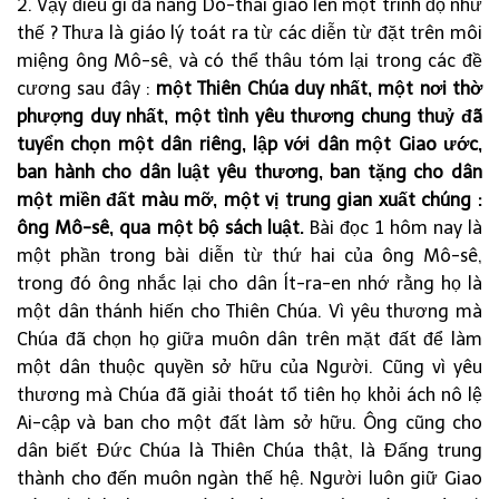
2. Vậy điều gì đã nâng Do-thái giáo lên một trình độ như
thế ? Thưa là giáo lý toát ra từ các diễn từ đặt trên môi
miệng ông Mô-sê, và có thể thâu tóm lại trong các đề
cương sau đây :
một Thiên Chúa duy nhất, một nơi thờ
phượng duy nhất, một tình yêu thương chung thuỷ đã
tuyển chọn một dân riêng, lập với dân một Giao ước,
ban hành cho dân luật yêu thương, ban tặng cho dân
một miền đất màu mỡ, một vị trung gian xuất chúng :
ông Mô-sê, qua một bộ sách luật.
Bài đọc 1 hôm nay là
một phần trong bài diễn từ thứ hai của ông Mô-sê,
trong đó ông nhắc lại cho dân Ít-ra-en nhớ rằng họ là
một dân thánh hiến cho Thiên Chúa. Vì yêu thương mà
Chúa đã chọn họ giữa muôn dân trên mặt đất để làm
một dân thuộc quyền sở hữu của Người. Cũng vì yêu
thương mà Chúa đã giải thoát tổ tiên họ khỏi ách nô lệ
Ai-cập và ban cho một đất làm sở hữu. Ông cũng cho
dân biết Đức Chúa là Thiên Chúa thật, là Đấng trung
thành cho đến muôn ngàn thế hệ. Người luôn giữ Giao