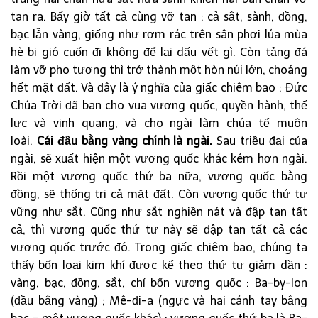
tan ra. Bấy giờ tất cả cùng vỡ tan : cả sắt, sành, đồng,
bạc lẫn vàng, giống như rơm rác trên sân phơi lúa mùa
hè bị gió cuốn đi không để lại dấu vết gì. Còn tảng đá
làm vỡ pho tượng thì trở thành một hòn núi lớn, choáng
hết mặt đất. Và đây là ý nghĩa của giấc chiêm bao : Đức
Chúa Trời đã ban cho vua vương quốc, quyền hành, thế
lực và vinh quang, và cho ngài làm chúa tể muôn
loài.
Cái đầu bằng vàng chính là ngài.
Sau triều đại của
ngài, sẽ xuất hiện một vương quốc khác kém hơn ngài.
Rồi một vương quốc thứ ba nữa, vương quốc bằng
đồng, sẽ thống trị cả mặt đất. Còn vương quốc thứ tư
vững như sắt. Cũng như sắt nghiền nát và đập tan tất
cả, thì vương quốc thứ tư này sẽ đập tan tất cả các
vương quốc trước đó. Trong giấc chiêm bao, chúng ta
thấy bốn loại kim khí được kể theo thứ tự giảm dần :
vàng, bạc, đồng, sắt, chỉ bốn vương quốc : Ba-by-lon
(đầu bằng vàng) ; Mê-đi-a (ngực và hai cánh tay bằng