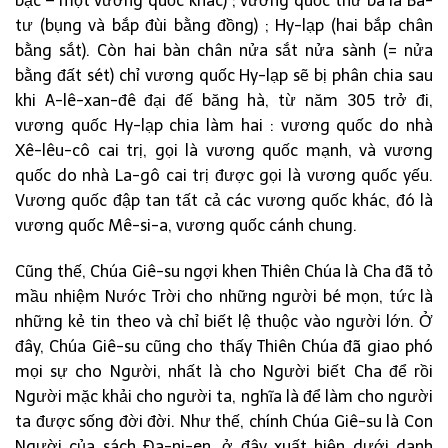
bạc – một vương quốc khác) ; vương quốc thứ ba là Ba-
tư (bụng và bắp đùi bằng đồng) ; Hy-lạp (hai bắp chân
bằng sắt). Còn hai bàn chân nửa sắt nửa sành (= nửa
bằng đất sét) chỉ vương quốc Hy-lạp sẽ bị phân chia sau
khi A-lê-xan-đê đại đế băng hà, từ năm 305 trở đi,
vương quốc Hy-lạp chia làm hai : vương quốc do nhà
Xê-lêu-cô cai trị, gọi là vương quốc mạnh, và vương
quốc do nhà La-gô cai trị được gọi là vương quốc yếu.
Vương quốc đập tan tất cả các vương quốc khác, đó là
vương quốc Mê-si-a, vương quốc cánh chung.
Cũng thế, Chúa Giê-su ngợi khen Thiên Chúa là Cha đã tỏ
mầu nhiệm Nước Trời cho những người bé mọn, tức là
những kẻ tin theo và chỉ biết lệ thuộc vào người lớn. Ở
đây, Chúa Giê-su cũng cho thấy Thiên Chúa đã giao phó
mọi sự cho Người, nhất là cho Người biết Cha để rồi
Người mặc khải cho người ta, nghĩa là để làm cho người
ta được sống đời đời. Như thế, chính Chúa Giê-su là Con
Người của sách Đa-ni-en, ở đây xuất hiện dưới danh