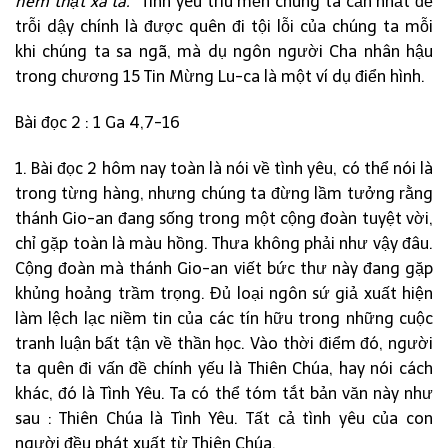
ném thật xa ta.”
Tình yêu trìu mến chúng ta cần nhất để
trỗi dậy chính là được quên đi tội lỗi của chúng ta mỗi
khi chúng ta sa ngã, mà dụ ngôn người Cha nhân hậu
trong chương 15 Tin Mừng Lu-ca là một ví dụ điển hình.
Bài đọc 2 : 1 Ga 4,7-16
1. Bài đọc 2 hôm nay toàn là nói về tình yêu, có thể nói là
trong từng hàng, nhưng chúng ta đừng lầm tưởng rằng
thánh Gio-an đang sống trong một cộng đoàn tuyệt vời,
chỉ gặp toàn là màu hồng. Thưa không phải như vậy đâu.
Cộng đoàn mà thánh Gio-an viết bức thư này đang gặp
khủng hoảng trầm trọng. Đủ loại ngôn sứ giả xuất hiện
làm lệch lạc niềm tin của các tín hữu trong những cuộc
tranh luận bất tận về thần học. Vào thời điểm đó, người
ta quên đi vấn đề chính yếu là Thiên Chúa, hay nói cách
khác, đó là Tình Yêu. Ta có thể tóm tắt bản văn này như
sau : Thiên Chúa là Tình Yêu. Tất cả tình yêu của con
người đều phát xuất từ Thiên Chúa.