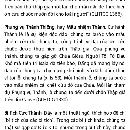
trên bàn thờ thập giá một lần cho mãi mãi, để thực hiện
ơn cứu chuộc muôn đời cho loài người” (GLHTCG 1366).
Phụng vụ Thánh Thiêng
, hay
Mầu nhiệm Thánh
. Cử hành
Thánh lễ là sự kiện độc đáo: chúng ta bước vào mầu
nhiệm cứu độ chúng ta, công trình vĩ đại của ơn cứu
chuộc được thực hiện trên Thập giá. Qua phụng vụ
thánh, chúng ta gặp gỡ Chúa Giêsu, Người Tôi Tớ Đau
Khổ mà tiên tri Isaia đã tiên báo, Đấng đã mang lấy nỗi
đau của chúng ta, chịu đựng khổ hình, và đã bị đâm thâu
vì tội lỗi chúng ta (x. Is 53). Mỗi thánh lễ, chúng ta bước
vào mầu nhiệm cái chết cứu độ của Chúa. Mỗi lần tham
dự Phụng vụ Thánh, là chúng ta đến dưới chân Thập giá
trên đồi Canvê (GLHTCG 1330).
Bí tích Cực Thánh
. Đây là một thuật ngữ thích hợp để chỉ
“bí tích của các bí tích”. Trong các bí tích khác, chúng ta
thật sự gặp gỡ Đức Kitô, nhưng trong bí tích này, chúng