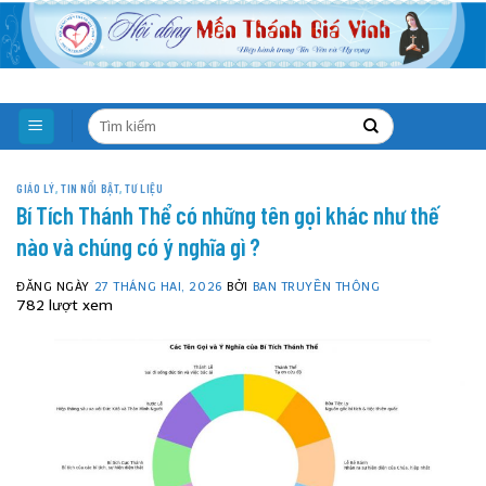
Skip
to
content
GIÁO LÝ
,
TIN NỔI BẬT
,
TƯ LIỆU
Bí Tích Thánh Thể có những tên gọi khác như thế
nào và chúng có ý nghĩa gì ?
ĐĂNG NGÀY
27 THÁNG HAI, 2026
BỞI
BAN TRUYỀN THÔNG
782 lượt xem