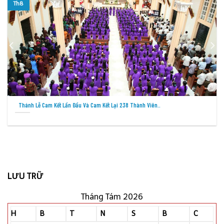
Th8
Thánh Lễ Cam Kết Lần Đầu Và Cam Kết Lại 238 Thành Viên..
LƯU TRỮ
Tháng Tám 2026
H
B
T
N
S
B
C