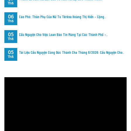
Th8
06
Cáo Phó: Thân Phụ Của Nữ Tu Têrêxa Hoàng Thị Hiển – Cộng..
Th8
05
Cầu Nguyện Cho Việc Loan Báo Tin Mừng Tại Các Thành Phố –..
Th8
05
Tài Liệu Cầu Nguyện Cùng Đức Thánh Cha Tháng 8/2026: Cầu Nguyện Cho..
Th8