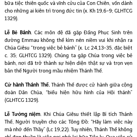
bữa tiệc thiên quốc và vĩnh cửu của Con Chiên, vốn dành
cho những ai kiên trì trong đức tin (x. Kh 19,6-9; GLHTCG
1329).
Lễ Bẻ Bánh
. Các môn đệ đã gặp Đấng Phục Sinh trên
đường Emmau không thể kìm nén niềm vui khi nhận ra
Chúa Giêsu “trong việc bẻ bánh” (x. Lc 24,13-35, đặc biệt
c. 35; GLHTCG 1329). Chúng ta gặp Chúa trong việc bẻ
bánh, nơi đã trở thành sự hiện diện thật sự và trọn vẹn
bản thể Người trong mầu nhiệm Thánh Thể.
Cử hành Thánh Thể.
Thánh Thể được cử hành giữa cộng
đoàn Dân Chúa, “biểu hiện hữu hình của Hội thánh”
(GLHTCG 1329).
Lễ Tưởng niệm
. Khi Chúa Giêsu thiết lập Bí tích Thánh
Thể, Người truyền cho các Tông Đồ: “Hãy làm việc này
mà nhớ đến Thầy” (Lc 19,22). Tuy nhiên, Thánh Thể không