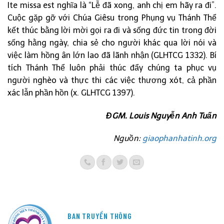
Ite missa est nghĩa là “Lễ đã xong, anh chị em hãy ra đi”.
Cuộc gặp gỡ với Chúa Giêsu trong Phụng vụ Thánh Thể
kết thúc bằng lời mời gọi ra đi và sống đức tin trong đời
sống hằng ngày, chia sẻ cho người khác qua lời nói và
việc làm hồng ân lớn lao đã lãnh nhận (GLHTCG 1332). Bí
tích Thánh Thể luôn phải thúc đẩy chúng ta phục vụ
người nghèo và thực thi các việc thương xót, cả phần
xác lẫn phần hồn (x. GLHTCG 1397).
ĐGM. Louis Nguyễn Anh Tuấn
Nguồn:
giaophanhatinh.org
BAN TRUYỀN THÔNG