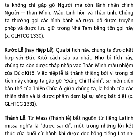
ta không chỉ gặp gỡ Người mà còn lãnh nhận chính
Người — Thân Mình, Máu, Linh hồn và Thần tính. Chúng
ta thường gọi các hình bánh và rượu đã được truyền
phép và được lưu giữ trong Nhà Tạm bằng tên gọi này
(x. GLHTCG 1330).
Rước Lễ
(hay
Hiệp Lễ
). Qua bí tích này, chúng ta được kết
hợp với Đức Kitô cách sâu xa nhất. Nhờ bí tích này,
chúng ta còn được tháp nhập vào Thân Mình mầu nhiệm
của Đức Kitô. Việc hiệp lễ là thánh thiêng bởi vì trong bí
tích này chúng ta gặp gỡ “Đấng Chí Thánh”, sự hiện diện
bản thể của Thiên Chúa ở giữa chúng ta, là bánh của các
thiên thần và là dược phẩm đem lại sự sống bất diệt (x.
GLHTCG 1331).
Thánh Lễ
. Từ Mass (Thánh lễ) bắt nguồn từ tiếng Latinh
missa nghĩa là “được sai đi”, một trong những lời kết
thúc của buổi cử hành khi được đọc bằng tiếng Latinh: