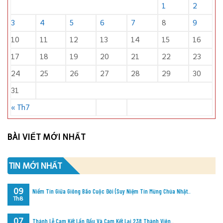
1
2
3
4
5
6
7
8
9
10
11
12
13
14
15
16
17
18
19
20
21
22
23
24
25
26
27
28
29
30
31
« Th7
BÀI VIẾT MỚI NHẤT
TIN MỚI NHẤT
09
Niềm Tin Giữa Giông Bão Cuộc Đời (Suy Niệm Tin Mừng Chúa Nhật..
Th8
07
Thánh Lễ Cam Kết Lần Đầu Và Cam Kết Lại 238 Thành Viên..