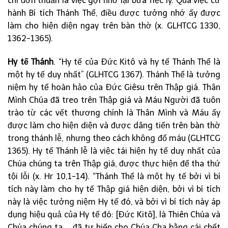
chỉ đơn thuần là việc gợi nhớ lại bữa Tiệc ly. Qua việc cử
hành Bí tích Thánh Thể, điều được tưởng nhớ ấy được
làm cho hiện diện ngay trên bàn thờ (x. GLHTCG 1330,
1362-1365).
Hy tế Thánh
. “Hy tế của Đức Kitô và hy tế Thánh Thể là
một hy tế duy nhất” (GLHTCG 1367). Thánh Thể là tưởng
niệm hy tế hoàn hảo của Đức Giêsu trên Thập giá. Thân
Mình Chúa đã treo trên Thập giá và Máu Người đã tuôn
trào từ các vết thương chính là Thân Mình và Máu ấy
được làm cho hiện diện và được dâng tiến trên bàn thờ
trong thánh lễ, nhưng theo cách không đổ máu (GLHTCG
1365). Hy tế Thánh lễ là việc tái hiện hy tế duy nhất của
Chúa chúng ta trên Thập giá, được thực hiện để tha thứ
tội lỗi (x. Hr 10,1-14). “Thánh Thể là một hy tế bởi vì bí
tích này làm cho hy tế Thập giá hiện diện, bởi vì bí tích
này là việc tưởng niệm Hy tế đó, và bởi vì bí tích này áp
dụng hiệu quả của Hy tế đó: [Đức Kitô], là Thiên Chúa và
Chúa chúng ta,… đã tự hiến cho Chúa Cha bằng cái chết