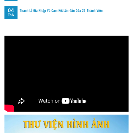
04
Thánh Lễ Gia Nhập Và Cam Kết Lần Đầu Của 35 Thành Viên..
Th8