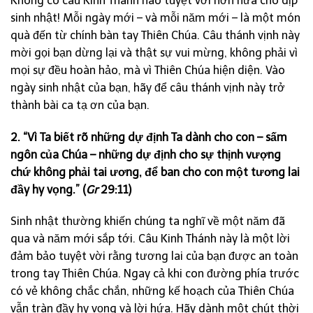
Không có câu Kinh Thánh nào tuyệt vời hơn nữa cho dịp
sinh nhật! Mỗi ngày mới – và mỗi năm mới – là một món
quà đến từ chính bàn tay Thiên Chúa. Câu thánh vịnh này
mời gọi bạn dừng lại và thật sự vui mừng, không phải vì
mọi sự đều hoàn hảo, mà vì Thiên Chúa hiện diện. Vào
ngày sinh nhật của bạn, hãy để câu thánh vịnh này trở
thành bài ca tạ ơn của bạn.
2. “Vì Ta biết rõ những dự định Ta dành cho con – sấm
ngôn của Chúa – những dự định cho sự thịnh vượng
chứ không phải tai ương, để ban cho con một tương lai
đầy hy vọng.” (
Gr
29:11)
Sinh nhật thường khiến chúng ta nghĩ về một năm đã
qua và năm mới sắp tới. Câu Kinh Thánh này là một lời
đảm bảo tuyệt vời rằng tương lai của bạn được an toàn
trong tay Thiên Chúa. Ngay cả khi con đường phía trước
có vẻ không chắc chắn, những kế hoạch của Thiên Chúa
vẫn tràn đầy hy vọng và lời hứa. Hãy dành một chút thời