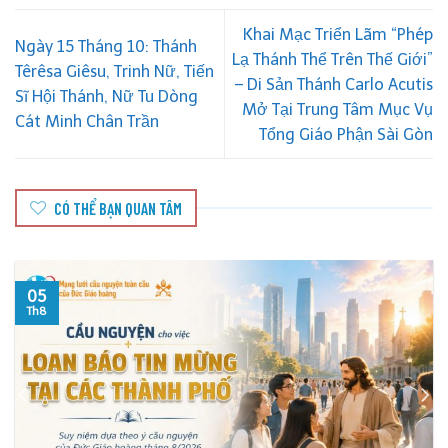
Khai Mạc Triển Lãm “Phép
Ngày 15 Tháng 10: Thánh
Lạ Thánh Thể Trên Thế Giới”
Têrêsa Giêsu, Trinh Nữ, Tiến
– Di Sản Thánh Carlo Acutis
Sĩ Hội Thánh, Nữ Tu Dòng
Mở Tại Trung Tâm Mục Vụ
Cát Minh Chân Trần
Tổng Giáo Phận Sài Gòn
CÓ THỂ BẠN QUAN TÂM
05
Th8