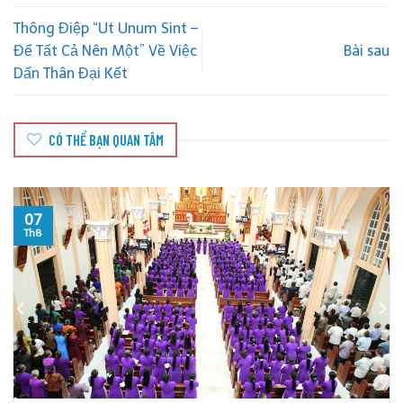
Thông Điệp “Ut Unum Sint –
Để Tất Cả Nên Một” Về Việc
Bài sau
Dấn Thân Đại Kết
CÓ THỂ BẠN QUAN TÂM
06
Th8