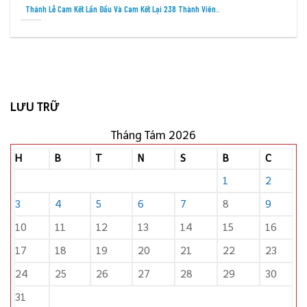
Cáo Phó: Thân Phụ Của Nữ Tu Têrêxa Hoàng Thị Hiển – Cộng..
LƯU TRỮ
Tháng Tám 2026
H
B
T
N
S
B
C
1
2
3
4
5
6
7
8
9
10
11
12
13
14
15
16
17
18
19
20
21
22
23
24
25
26
27
28
29
30
31