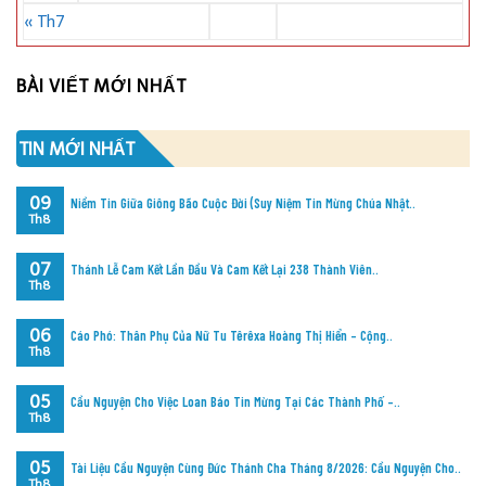
« Th7
BÀI VIẾT MỚI NHẤT
TIN MỚI NHẤT
09
Niềm Tin Giữa Giông Bão Cuộc Đời (Suy Niệm Tin Mừng Chúa Nhật..
Th8
07
Thánh Lễ Cam Kết Lần Đầu Và Cam Kết Lại 238 Thành Viên..
Th8
06
Cáo Phó: Thân Phụ Của Nữ Tu Têrêxa Hoàng Thị Hiển – Cộng..
Th8
05
Cầu Nguyện Cho Việc Loan Báo Tin Mừng Tại Các Thành Phố –..
Th8
05
Tài Liệu Cầu Nguyện Cùng Đức Thánh Cha Tháng 8/2026: Cầu Nguyện Cho..
Th8